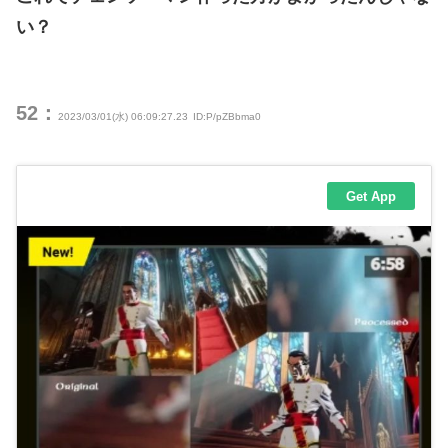
い？
52：
2023/03/01(水) 06:09:27.23
ID:P/pZBbma0