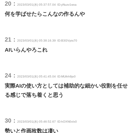
20：
2023/03/01(水) 05:37:57.04
ID:yNuzv1wxa
何を学ばせたらこんなの作るんや
21：
2023/03/01(水) 05:38:16.39
ID:B3GVpts70
AIいらんやろこれ
24：
2023/03/01(水) 05:41:45.04
ID:MUihh9jo0
実際AIの使い方としては補助的な細かい役割を任せ
る感じで落ち着くと思う
30：
2023/03/01(水) 05:46:52.67
ID:hOXN0vIx0
勢いと作画枚数は凄い