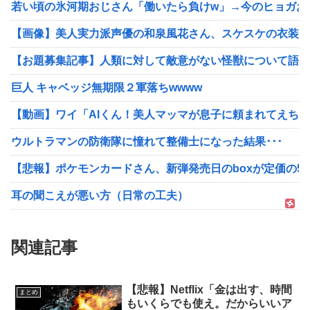
若い頃の氷河期おじさん「働いたら負けw」→今のヒョガおじ
【画像】美人実力派声優の和泉風花さん、スケスケの衣装で
【お題募集記事】人類に対して敵意がない怪獣について語っ
巨人 キャベッジ無期限２軍落ちwwww
【動画】ワイ「AIくん！美人マッマが息子に頼まれてえちえ
ウルトラマンの防衛隊に憧れて整備士になった結果･･･
【悲報】ポケモンカードさん、新弾発売日のboxが定価の5
耳の聞こえが悪い方（日常の工夫）
関連記事
【悲報】Netflix「金は出す、時間
まとめ
もいくらでも使え。だからいいア