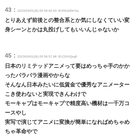
43：
2023/03/01(水) 05:56:40.03
ID:PAUUDt+0a
とりあえず前後との整合系とか気にしなくていい変
身シーンとかは丸投げしてもいいんじゃないか
45：
2023/03/01(水) 05:56:57.98
ID:CGV/Qtuj0
日本のリミテッドアニメって要はめっちゃ手のかか
ったパラパラ漫画やからな
そんなん日本みたいに低賃金で優秀なアニメーター
こき使わないと実現できんわけで
モーキャプはモーキャプで精度高い機材は一千万コ
ースやし
実写で演じてアニメに変換が簡単になればめちゃめ
ちゃ革命やで