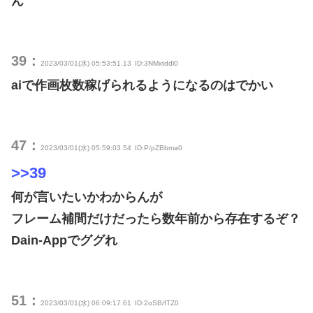
ん
39：
2023/03/01(水) 05:53:51.13
ID:3NMxtddl0
aiで作画枚数稼げられるようになるのはでかい
47：
2023/03/01(水) 05:59:03.54
ID:P/pZBbma0
>>39
何が言いたいかわからんが
フレーム補間だけだったら数年前から存在するぞ？
Dain-Appでググれ
51：
2023/03/01(水) 06:09:17.61
ID:2oSB/fTZ0