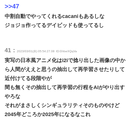
>>47
中割自動でやってくれるcacaniもあるしな
ジョジョ作ってるデイビッドも使ってるし
41：
2023/03/01(水) 05:54:27.08
ID:GVoeXQqVa
実写の日本風アニメ化はi2iで捻り出した画像の中か
ら人間がええと思うの抽出して再学習させたりして
近付けてる段階やが
間も無くその抽出して再学習の行程をAIがやり出す
やろな
それがまさしくシンギュラリティそのものやけど
2045年どころか2025年になるなこれ