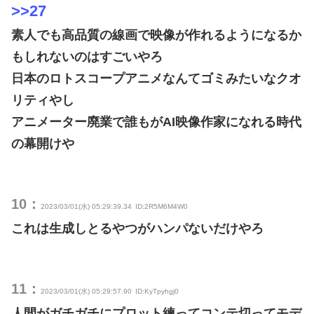
>>27
素人でも高品質の線画で映像が作れるようになるか
もしれないのはすごいやろ
日本のロトスコープアニメなんてゴミみたいなクオ
リティやし
アニメーター廃業で誰もがAI映像作家になれる時代
の幕開けや
10：
2023/03/01(水) 05:29:39.34
ID:2R5M6M4W0
これは生成しとるやつがハンパないだけやろ
11：
2023/03/01(水) 05:29:57.90
ID:KyTpyhgj0
人間がガチガチにプロット練ってコンテ切ってモデ