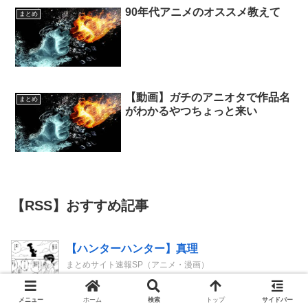
90年代アニメのオススメ教えて
まとめ
【動画】ガチのアニオタで作品名
まとめ
がわかるやつちょっと来い
【RSS】おすすめ記事
【ハンターハンター】真理
まとめサイト速報SP（アニメ・漫画）
映画『8番出口』が金曜ロードショーにて放送
メニュー
ホーム
検索
トップ
サイドバー