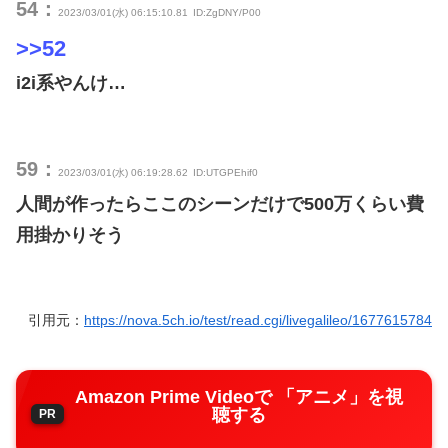
54：
2023/03/01(水) 06:15:10.81
ID:ZgDNY/P00
>>52
i2i系やんけ…
59：
2023/03/01(水) 06:19:28.62
ID:UTGPEhif0
人間が作ったらここのシーンだけで500万くらい費
用掛かりそう
引用元：
https://nova.5ch.io/test/read.cgi/livegalileo/1677615784
Amazon Prime Videoで 「アニメ」を視
聴する