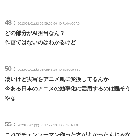
48：
2023/03/01(水) 05:59:06.90
ID:Rs4yaO5A0
どの部分がAI担当なん？
作画ではないのはわかるけど
50：
2023/03/01(水) 06:08:46.28
ID:TBqQBY650
凄いけど実写をアニメ風に変換してるんか
今ある日本のアニメの効率化に活用するのは難そう
やな
55：
2023/03/01(水) 06:17:27.39
ID:Xb3/zAch0
これでチェンソーマン作った方がよかったんじゃな