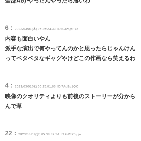
全部AIがやったんやったら凄いわ
6：
2023/03/01(水) 05:26:23.33
ID:rL3AQdF7d
内容も面白いやん
派手な演出で何やってんのかと思ったらじゃんけん
ってベタベタなギャグやけどこの作画なら笑えるわ
4：
2023/03/01(水) 05:25:01.66
ID:7AuEg1Ql0
映像のクオリティよりも前後のストーリーが分から
んで草
22：
2023/03/01(水) 05:38:39.34
ID:9WEZ5tpja