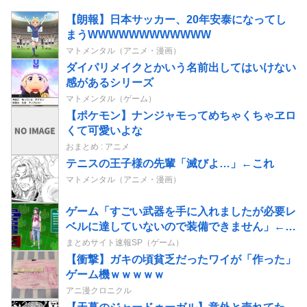
【朗報】日本サッカー、20年安泰になってし
まうWWWWWWWWWWWW
マトメンタル（アニメ・漫画）
ダイパリメイクとかいう名前出してはいけない
感があるシリーズ
マトメンタル（ゲーム）
【ポケモン】ナンジャモってめちゃくちゃヱロ
くて可愛いよな
おまとめ : アニメ
テニスの王子様の先輩「滅びよ…」←これ
マトメンタル（アニメ・漫画）
ゲーム「すごい武器を手に入れましたが必要レ
ベルに達していないので装備できません」←こ
のシステムｗｗｗｗ
まとめサイト速報SP（ゲーム）
【衝撃】ガキの頃貧乏だったワイが「作った」
ゲーム機ｗｗｗｗｗ
アニ漫クロニクル