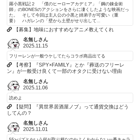
羅小黒戦記２ 「僕のヒーローアカデミア」「鋼の錬金術
師」のBONESのアクションをさらに凄くしたような映画だっ
た。 そして今回は主人公の小黒と姉弟子が可愛い（重
要） ハガレンの「壁から土壁がせり出して...
【募集】地味におすすめなアニメ教えてくれ
名無しさん
2025.11.15
フリーレンが一般ウケしてたらコラボ商品出てる
【考察】『SPY×FAMILY』とか『葬送のフリーレ
ン』が一般受け良くて一部のオタクに受けない理由
名無しさん
2025.11.06
読めよ
【疑問】『異世界居酒屋ノブ』って通貨交換はどう
してんの？
名無しさん
2025.11.01
55>パズとかいう何が取り柄なのかよくわからない一番キャラ