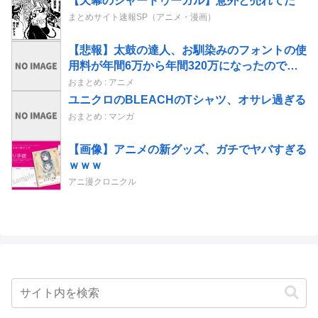
【天幕のジャードゥーガル】意外と売れてた
まとめサイト速報SP（アニメ・漫画）
【悲報】太鼓の達人、お馴染みのフォントの使
用料が年間6万から年間320万になったので変
更に
おまとめ : アニメ
ユニクロのBLEACHのTシャツ、オサレ過ぎる
おまとめ : マンガ
【画像】アニメの新グッズ、ガチでヤバすぎる
ｗｗｗ
アニ漫クロニクル