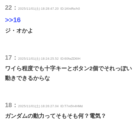
22：
2025/11/01(土) 18:28:47.20
ID:1KhtRe/h0
>>16
ジ・オかよ
17：
2025/11/01(土) 18:24:25.52
ID:60fwZD6IH
ワイら程度でも十字キーとボタン2個でそれっぽい
動きできるからな
18：
2025/11/01(土) 18:26:27.04
ID:T7m5h4HMd
ガンダムの動力ってそもそも何？電気？