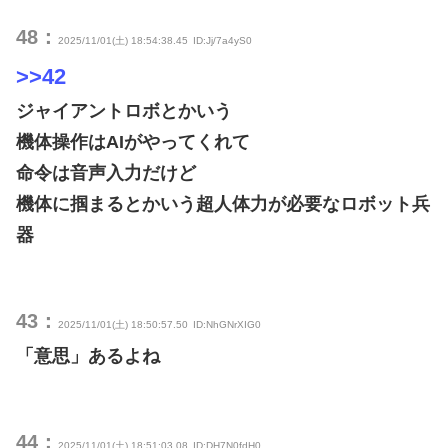
48：
2025/11/01(土) 18:54:38.45
ID:Jj/7a4yS0
>>42
ジャイアントロボとかいう
機体操作はAIがやってくれて
命令は音声入力だけど
機体に掴まるとかいう超人体力が必要なロボット兵
器
43：
2025/11/01(土) 18:50:57.50
ID:NhGNrXIG0
「意思」あるよね
44：
2025/11/01(土) 18:51:03.08
ID:DH7N0fdH0