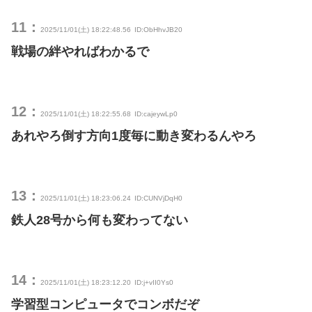
11：
2025/11/01(土) 18:22:48.56
ID:ObHhvJB20
戦場の絆やればわかるで
12：
2025/11/01(土) 18:22:55.68
ID:cajeywLp0
あれやろ倒す方向1度毎に動き変わるんやろ
13：
2025/11/01(土) 18:23:06.24
ID:CUNVjDqH0
鉄人28号から何も変わってない
14：
2025/11/01(土) 18:23:12.20
ID:j+vII0Ys0
学習型コンピュータでコンボだぞ