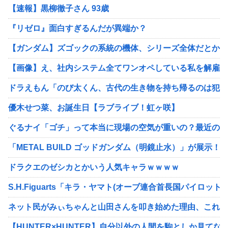
【速報】黒柳徹子さん 93歳
『リゼロ』面白すぎるんだが異端か？
【ガンダム】ズゴックの系統の機体、シリーズ全体だとかな
【画像】え、社内システム全てワンオペしている私を解雇で
ドラえもん「のび太くん、古代の生き物を持ち帰るのは犯罪
優木せつ菜、お誕生日【ラブライブ！虹ヶ咲】
ぐるナイ「ゴチ」って本当に現場の空気が重いの？最近の放
「METAL BUILD ゴッドガンダム（明鏡止水）」が展示
ドラクエのゼシカとかいう人気キャラｗｗｗｗ
S.H.Figuarts「キラ・ヤマト(オーブ連合首長国パイロ
ネット民がみぃちゃんと山田さんを叩き始めた理由、これだ
【HUNTER×HUNTER】自分以外の人間を駒としか見てな