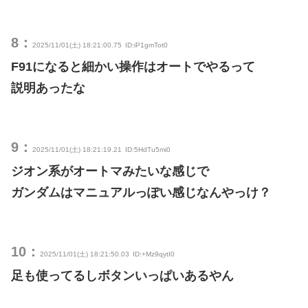
8：
2025/11/01(土) 18:21:00.75
ID:iP1gmTot0
F91になると細かい操作はオートでやるって
説明あったな
9：
2025/11/01(土) 18:21:19.21
ID:5HdTu5mi0
ジオン系がオートマみたいな感じで
ガンダムはマニュアルっぽい感じなんやっけ？
10：
2025/11/01(土) 18:21:50.03
ID:+Mz9qytI0
足も使ってるしボタンいっぱいあるやん