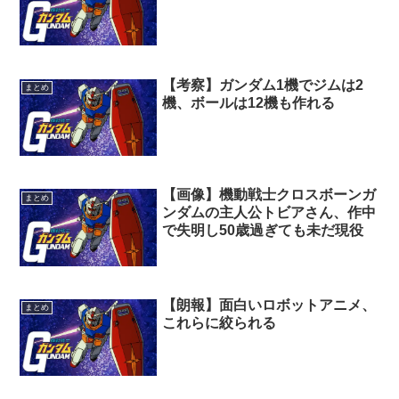
【考察】ガンダム1機でジムは2
まとめ
機、ボールは12機も作れる
【画像】機動戦士クロスボーンガ
まとめ
ンダムの主人公トビアさん、作中
で失明し50歳過ぎても未だ現役
【朗報】面白いロボットアニメ、
まとめ
これらに絞られる