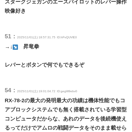
スタークジェガンのエースパイロットのレバー操作
映像好き
51：
2025/11/01(土) 18:57:31.75
ID:hPvQUVlE0
→↓
昇竜拳
レバーとボタンで何でもできるぞ
54：
2025/11/01(土) 19:01:04.72
ID:gegW9ebv0
RX-78-2の最大の発明最大の功績は機体性能でもコ
アブロックシステムでも無く搭載されている学習型
コンピュータだからな、あれのデータを後続機使え
るってだけでアムロの戦闘データをそのまま載せら