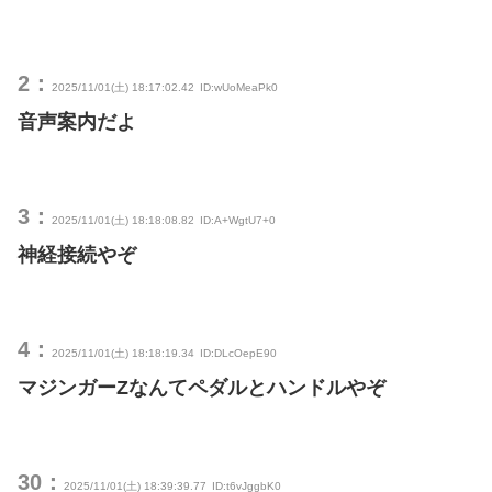
2：
2025/11/01(土) 18:17:02.42
ID:wUoMeaPk0
音声案内だよ
3：
2025/11/01(土) 18:18:08.82
ID:A+WgtU7+0
神経接続やぞ
4：
2025/11/01(土) 18:18:19.34
ID:DLcOepE90
マジンガーZなんてペダルとハンドルやぞ
30：
2025/11/01(土) 18:39:39.77
ID:t6vJggbK0