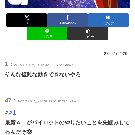
X
Facebook
はてブ
LINE
コピー
2025.11.26
1：
2025/11/01(土) 18:16:32.22
ID:SdtGUaZb0
そんな複雑な動きできないやろ
47：
2025/11/01(土) 18:53:23.05
ID:T3Pq+Rjoa
>>1
最新ＡＩがパイロットのやりたいことを先読みして
るんだぞ🥺