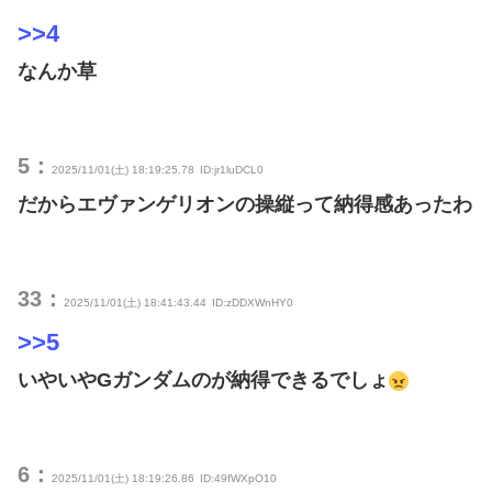
>>4
なんか草
5：
2025/11/01(土) 18:19:25.78
ID:jr1luDCL0
だからエヴァンゲリオンの操縦って納得感あったわ
33：
2025/11/01(土) 18:41:43.44
ID:zDDXWnHY0
>>5
いやいやGガンダムのが納得できるでしょ
6：
2025/11/01(土) 18:19:26.86
ID:49fWXpO10