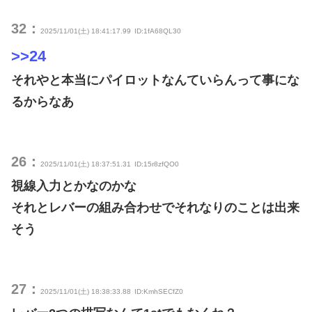
32：
2025/11/01(土) 18:41:17.99
ID:1fA68QL30
>>24
それやと本当にパイロットなんていらんって事にな
るからなあ
26：
2025/11/01(土) 18:37:51.31
ID:15r8zfQO0
視線入力とかなのかな
それとレバーの組み合わせでそれなりのことは出来
そう
27：
2025/11/01(土) 18:38:33.88
ID:KmhSECfZ0