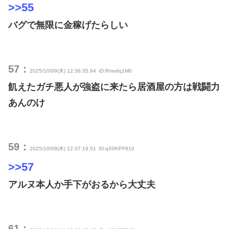
>>55
バグで無限に金稼げたらしい
57：
2025/10/09(木) 12:36:35.64
ID:R/mxfq1M0
飢えたガチ悪人が強盗に来たら居酒屋の方は戦闘力
あんのけ
59：
2025/10/09(木) 12:37:19.51
ID:qX0KPF810
>>57
アルヌ本人か手下がおるから大丈夫
61：