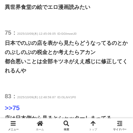
異世界食堂の絵でエロ漫画読みたい
75：
2025/10/09(木) 12:45:09.05
ID:GGImvetJ0
日本でのぶの店を表から見たらどうなってるのとか
のぶしのぶの税金とか考えたらアカン
都合悪いことは全部キツネがええ感じに修正してく
れるんや
83：
2025/10/09(木) 12:48:59.87
ID:/3L/bV1P0
>>75
店は日本側から見るとシャッターしまってる
シャッター開けて日本側から店に入っても出る時に
メニュー
ホーム
検索
トップ
サイドバー