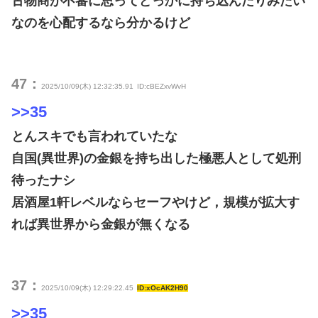
古物商が不審に思ってどっかに持ち込んだりみたい
なのを心配するなら分かるけど
47：
2025/10/09(木) 12:32:35.91
ID:cBEZxvWvH
>>35
とんスキでも言われていたな
自国(異世界)の金銀を持ち出した極悪人として処刑
待ったナシ
居酒屋1軒レベルならセーフやけど，規模が拡大す
れば異世界から金銀が無くなる
37：
2025/10/09(木) 12:29:22.45
ID:xOcAK2H90
>>35