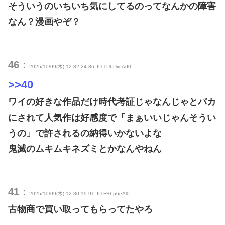
そういうのいちいち気にしてるのってなんかの障害
なん？漫画やぞ？
46：
2025/10/09(木) 12:32:24.86
ID:TUbDxcAd0
>>40
ワイの好きな作品だけ時代考証じゃなんじゃとバカ
にされて人気作は好感度で「まぁいいじゃんそうい
うの」で許されるの納得いかないよな
鬼滅のムキムキネズミとかなんやねん
41：
2025/10/09(木) 12:30:19.91
ID:R+hp6eAl0
古物商で買い取ってもらってたやろ