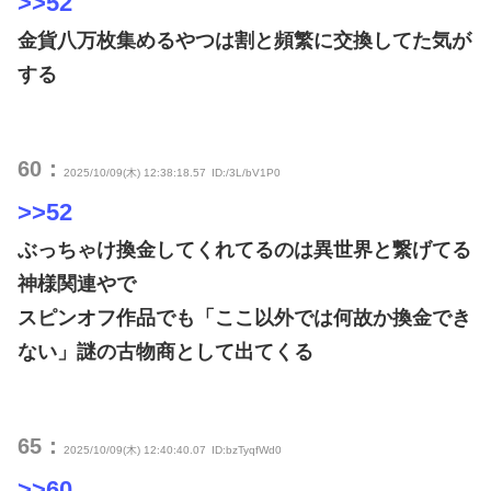
>>52
金貨八万枚集めるやつは割と頻繁に交換してた気が
する
60：
2025/10/09(木) 12:38:18.57
ID:/3L/bV1P0
>>52
ぶっちゃけ換金してくれてるのは異世界と繋げてる
神様関連やで
スピンオフ作品でも「ここ以外では何故か換金でき
ない」謎の古物商として出てくる
65：
2025/10/09(木) 12:40:40.07
ID:bzTyqfWd0
>>60