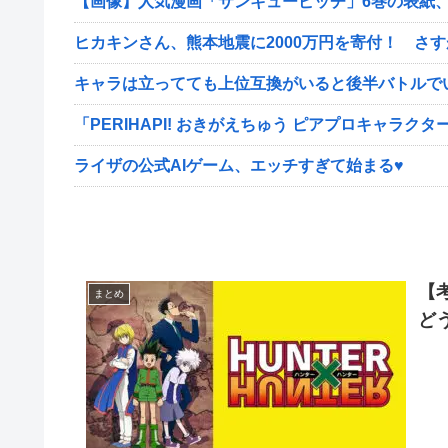
【画像】人気漫画「サンキューピッチ」6巻の表紙
ヒカキンさん、熊本地震に2000万円を寄付！ さ
キャラは立ってても上位互換がいると後半バトルで
「PERIHAPI! おきがえちゅう ピアプロキャラクタ
ライザの公式AIゲーム、エッチすぎて始まる♥
【
まとめ
ど