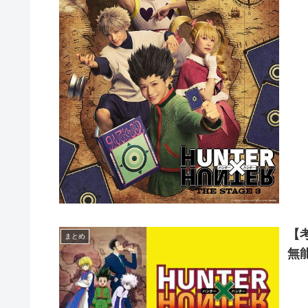
【
まとめ
無