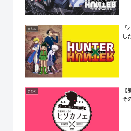
『
まとめ
し
【
まとめ
そ