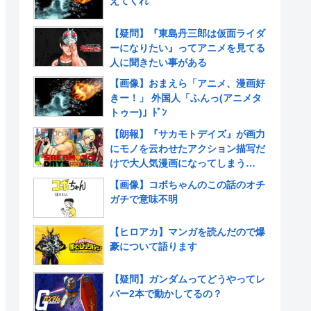
えてくれ
【疑問】『東島丹三郎は仮面ライダ
ーになりたい』ってアニメを見てる
人に聞きたい事がある
【画像】おまえら「アニメ、漫画好
きー！」 外国人「ふんっ(アニメタ
トゥー)」ﾄﾞﾝ
【朗報】『サカモトデイズ』が画力
にモノを云わせたアクション描写だ
けで大人気漫画になってしまう
www
【画像】コボちゃんのこの話のオチ
ガチで意味不明
【ヒロアカ】マンガを読んだので爆
豪について語ります
【疑問】ガンダムってどうやってレ
バー2本で動かしてるの？