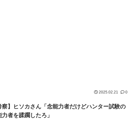
2025.02.21
0
考察】ヒソカさん「念能力者だけどハンター試験の
能力者を蹂躙したろ」