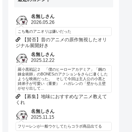
名無しさん
2026.05.26
こち亀のアニオリは嫌いだった
【賛否】昔のアニメの原作無視したオリ
ジナル展開好き
名無しさん
2025.12.22
羅小黒戦記２ 「僕のヒーローアカデミア」「鋼の
錬金術師」のBONESのアクションをさらに凄くした
ような映画だった。 そして今回は主人公の小黒と
姉弟子が可愛い（重要） ハガレンの「壁から土壁
がせり出して...
【募集】地味におすすめなアニメ教えて
くれ
名無しさん
2025.11.15
フリーレンが一般ウケしてたらコラボ商品出てる