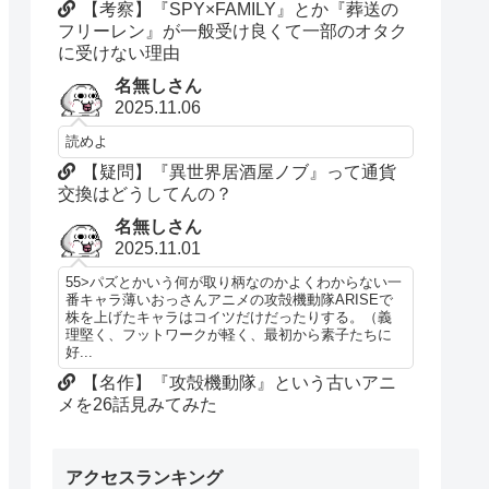
【考察】『SPY×FAMILY』とか『葬送の
フリーレン』が一般受け良くて一部のオタク
に受けない理由
名無しさん
2025.11.06
読めよ
【疑問】『異世界居酒屋ノブ』って通貨
交換はどうしてんの？
名無しさん
2025.11.01
55>パズとかいう何が取り柄なのかよくわからない一
番キャラ薄いおっさんアニメの攻殻機動隊ARISEで
株を上げたキャラはコイツだけだったりする。（義
理堅く、フットワークが軽く、最初から素子たちに
好...
【名作】『攻殻機動隊』という古いアニ
メを26話見みてみた
アクセスランキング