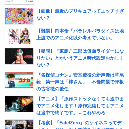
【画像】最近のプリキュアってエッチすぎ
ない？
【難題】岡本倫「パラレルパラダイスは地
上波でのアニメ化以外考えていない」
【疑問】『東島丹三郎は仮面ライダーにな
りたい』とかいうアニメ時代設定おかしく
ない？
『名探偵コナン』安室透役の新声優は草尾
毅 第一声は「梓さん」 不倫問題で降板
の古谷徹の後任
【アニメ】「原作ストックなくても途中ま
でアニメ化します！原作完結してもアニメ
は途中で終了です」←これやめろ
【考察】『Fate/Zero』のケイネスってデ