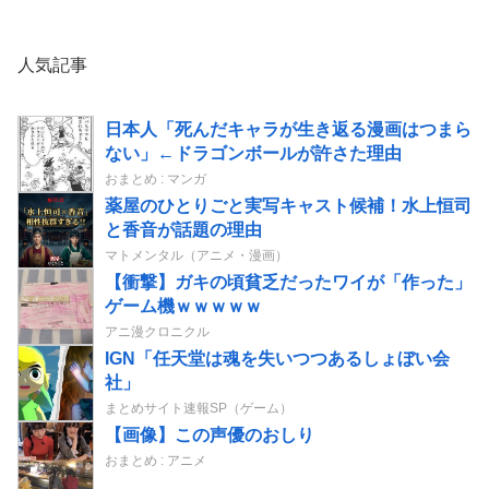
人気記事
日本人「死んだキャラが生き返る漫画はつまら
ない」←ドラゴンボールが許さた理由
おまとめ : マンガ
薬屋のひとりごと実写キャスト候補！水上恒司
と香音が話題の理由
マトメンタル（アニメ・漫画）
【衝撃】ガキの頃貧乏だったワイが「作った」
ゲーム機ｗｗｗｗｗ
アニ漫クロニクル
IGN「任天堂は魂を失いつつあるしょぼい会
社」
まとめサイト速報SP（ゲーム）
【画像】この声優のおしり
おまとめ : アニメ