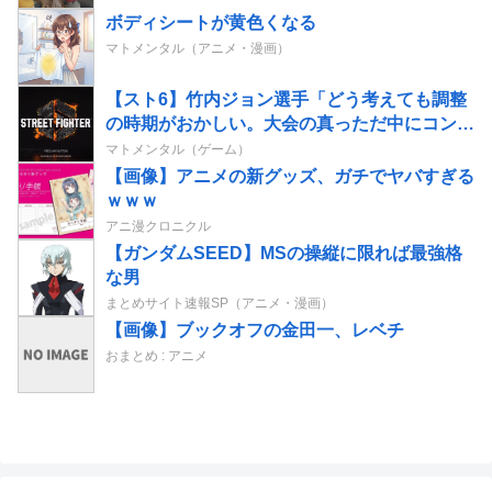
ボディシートが黄色くなる
マトメンタル（アニメ・漫画）
【スト6】竹内ジョン選手「どう考えても調整
の時期がおかしい。大会の真っただ中にコンセ
プトが変わるほどの調整、大会が終わった後は
マトメンタル（ゲーム）
微調整。趣旨が一貫してない」
【画像】アニメの新グッズ、ガチでヤバすぎる
ｗｗｗ
アニ漫クロニクル
【ガンダムSEED】MSの操縦に限れば最強格
な男
まとめサイト速報SP（アニメ・漫画）
【画像】ブックオフの金田一、レベチ
おまとめ : アニメ