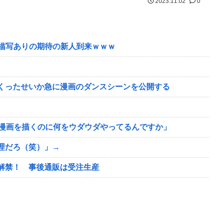
2023.11.02
0
X描写ありの期待の新人到来ｗｗｗ
くったせいか急に漫画のダンスシーンを公開する
の漫画を描くのに何をウダウダやってるんですか」
理だろ（笑）」→
解禁！ 事後通販は受注生産