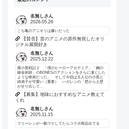
名無しさん
2026.05.26
こち亀のアニオリは嫌いだった
【賛否】昔のアニメの原作無視したオリ
ジナル展開好き
名無しさん
2025.12.22
羅小黒戦記２ 「僕のヒーローアカデミア」「鋼の
錬金術師」のBONESのアクションをさらに凄くした
ような映画だった。 そして今回は主人公の小黒と
姉弟子が可愛い（重要） ハガレンの「壁から土壁
がせり出して...
【募集】地味におすすめなアニメ教えて
くれ
名無しさん
2025.11.15
フリーレンが一般ウケしてたらコラボ商品出てる