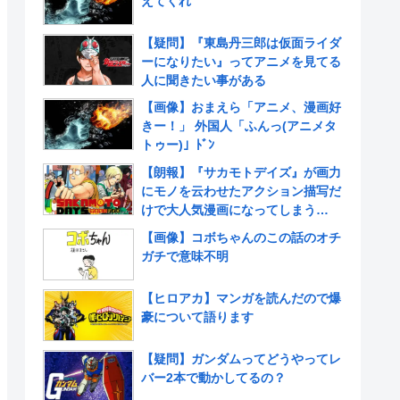
えてくれ
【疑問】『東島丹三郎は仮面ライダ
ーになりたい』ってアニメを見てる
人に聞きたい事がある
【画像】おまえら「アニメ、漫画好
きー！」 外国人「ふんっ(アニメタ
トゥー)」ﾄﾞﾝ
【朗報】『サカモトデイズ』が画力
にモノを云わせたアクション描写だ
けで大人気漫画になってしまう
www
【画像】コボちゃんのこの話のオチ
ガチで意味不明
【ヒロアカ】マンガを読んだので爆
豪について語ります
【疑問】ガンダムってどうやってレ
バー2本で動かしてるの？