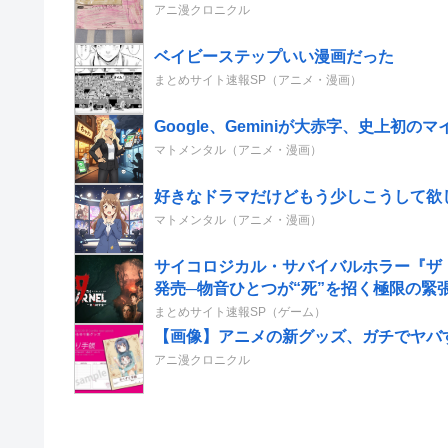
アニ漫クロニクル
ベイビーステップいい漫画だった
まとめサイト速報SP（アニメ・漫画）
Google、Geminiが大赤字、史上初
マトメンタル（アニメ・漫画）
好きなドラマだけどもう少しこうして欲
マトメンタル（アニメ・漫画）
サイコロジカル・サバイバルホラー『ザ・
発売─物音ひとつが“死”を招く極限の
まとめサイト速報SP（ゲーム）
【画像】アニメの新グッズ、ガチでヤバ
アニ漫クロニクル