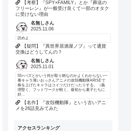
【考察】『SPY×FAMILY』とか『葬送の
フリーレン』が一般受け良くて一部のオタク
に受けない理由
名無しさん
2025.11.06
読めよ
【疑問】『異世界居酒屋ノブ』って通貨
交換はどうしてんの？
名無しさん
2025.11.01
55>パズとかいう何が取り柄なのかよくわからない一
番キャラ薄いおっさんアニメの攻殻機動隊ARISEで
株を上げたキャラはコイツだけだったりする。（義
理堅く、フットワークが軽く、最初から素子たちに
好...
【名作】『攻殻機動隊』という古いアニ
メを26話見みてみた
アクセスランキング