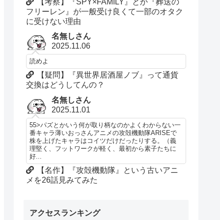
【考察】『SPY×FAMILY』とか『葬送の
フリーレン』が一般受け良くて一部のオタク
に受けない理由
名無しさん
2025.11.06
読めよ
【疑問】『異世界居酒屋ノブ』って通貨
交換はどうしてんの？
名無しさん
2025.11.01
55>パズとかいう何が取り柄なのかよくわからない一
番キャラ薄いおっさんアニメの攻殻機動隊ARISEで
株を上げたキャラはコイツだけだったりする。（義
理堅く、フットワークが軽く、最初から素子たちに
好...
【名作】『攻殻機動隊』という古いアニ
メを26話見みてみた
アクセスランキング