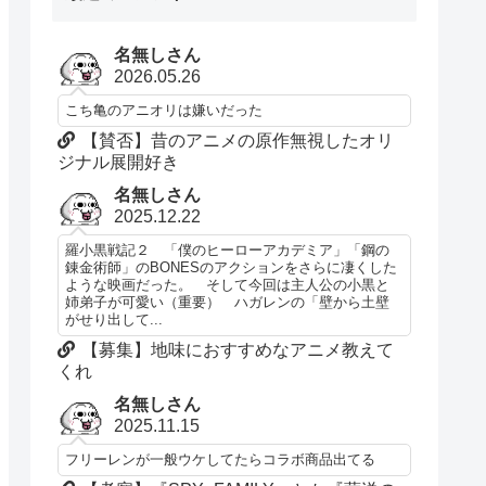
名無しさん
2026.05.26
こち亀のアニオリは嫌いだった
【賛否】昔のアニメの原作無視したオリ
ジナル展開好き
名無しさん
2025.12.22
羅小黒戦記２ 「僕のヒーローアカデミア」「鋼の
錬金術師」のBONESのアクションをさらに凄くした
ような映画だった。 そして今回は主人公の小黒と
姉弟子が可愛い（重要） ハガレンの「壁から土壁
がせり出して...
【募集】地味におすすめなアニメ教えて
くれ
名無しさん
2025.11.15
フリーレンが一般ウケしてたらコラボ商品出てる