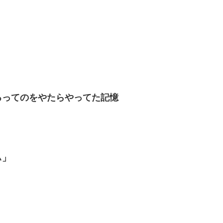
るってのをやたらやってた記憶
ぃ」