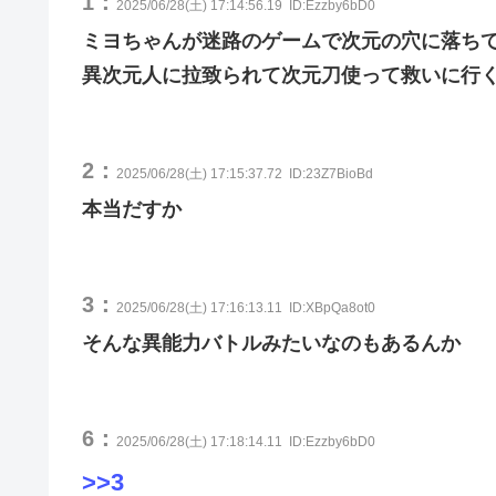
1：
2025/06/28(土) 17:14:56.19
ID:Ezzby6bD0
ミヨちゃんが迷路のゲームで次元の穴に落ち
異次元人に拉致られて次元刀使って救いに行
2：
2025/06/28(土) 17:15:37.72
ID:23Z7BioBd
本当だすか
3：
2025/06/28(土) 17:16:13.11
ID:XBpQa8ot0
そんな異能力バトルみたいなのもあるんか
6：
2025/06/28(土) 17:18:14.11
ID:Ezzby6bD0
>>3