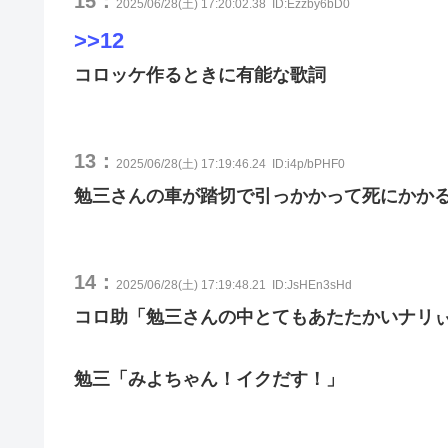
15：
2025/06/28(土) 17:20:02.38
ID:Ezzby6bD0
>>12
コロッケ作るときに有能な歌詞
13：
2025/06/28(土) 17:19:46.24
ID:i4p/bPHF0
勉三さんの車が踏切で引っかかって死にかか
14：
2025/06/28(土) 17:19:48.21
ID:JsHEn3sHd
コロ助「勉三さんの中とてもあたたかいナリ
勉三「みよちゃん！イクだす！」