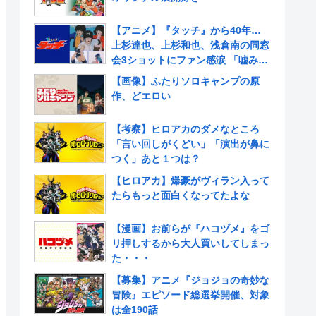
【アニメ】『タッチ』から40年…
上杉達也、上杉和也、浅倉南の同窓
会3ショットにファン感涙 「嘘みた
いだろ…また三人揃ってるんだぜ」
【画像】ふたりソロキャンプの原
作、どエロい
【考察】ヒロアカのダメなところ
「言い回しがくどい」「演出が鼻に
つく」あと１つは？
【ヒロアカ】爆豪がヴィラン入って
たらもっと面白くなってたよな
【漫画】お前らが『ハコヅメ』をゴ
リ押しするから大人買いしてしまっ
た・・・
【募集】アニメ『ジョジョの奇妙な
冒険』エピソード総選挙開催、対象
は全190話