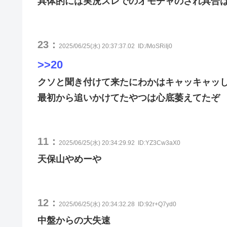
具体的には実況スレでのオモチャのされ具合
23：
2025/06/25(水) 20:37:37.02
ID:/MoSRiIj0
>>20
クソと聞き付けて来たにわかはキャッキャッ
最初から追いかけてたやつは心底萎えてたぞ
11：
2025/06/25(水) 20:34:29.92
ID:YZ3Cw3aX0
天保山やめーや
12：
2025/06/25(水) 20:34:32.28
ID:92r+Q7yd0
中盤からの大失速