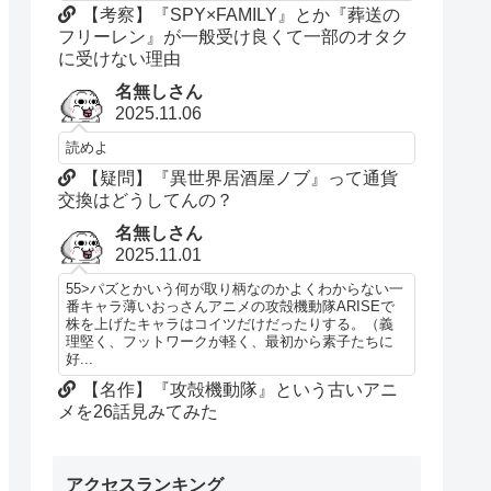
【考察】『SPY×FAMILY』とか『葬送の
フリーレン』が一般受け良くて一部のオタク
に受けない理由
名無しさん
2025.11.06
読めよ
【疑問】『異世界居酒屋ノブ』って通貨
交換はどうしてんの？
名無しさん
2025.11.01
55>パズとかいう何が取り柄なのかよくわからない一
番キャラ薄いおっさんアニメの攻殻機動隊ARISEで
株を上げたキャラはコイツだけだったりする。（義
理堅く、フットワークが軽く、最初から素子たちに
好...
【名作】『攻殻機動隊』という古いアニ
メを26話見みてみた
アクセスランキング