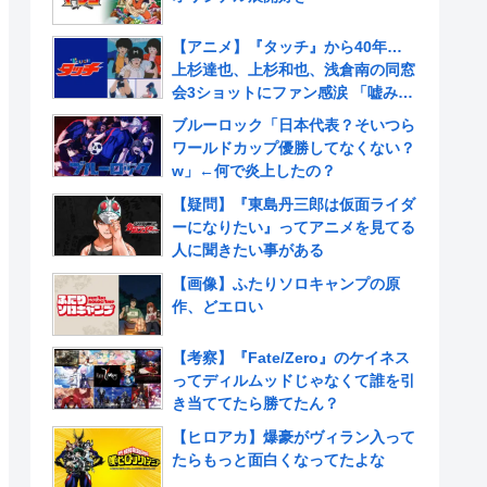
【アニメ】『タッチ』から40年…
上杉達也、上杉和也、浅倉南の同窓
会3ショットにファン感涙 「嘘みた
いだろ…また三人揃ってるんだぜ」
ブルーロック「日本代表？そいつら
ワールドカップ優勝してなくない？
w」←何で炎上したの？
【疑問】『東島丹三郎は仮面ライダ
ーになりたい』ってアニメを見てる
人に聞きたい事がある
【画像】ふたりソロキャンプの原
作、どエロい
【考察】『Fate/Zero』のケイネス
ってディルムッドじゃなくて誰を引
き当ててたら勝てたん？
【ヒロアカ】爆豪がヴィラン入って
たらもっと面白くなってたよな