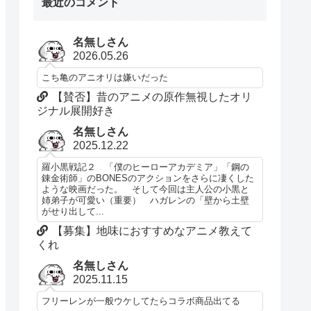
最近のコメント
名無しさん
2026.05.26
こち亀のアニオリは嫌いだった
【賛否】昔のアニメの原作無視したオリ
ジナル展開好き
名無しさん
2025.12.22
羅小黒戦記２ 「僕のヒーローアカデミア」「鋼の
錬金術師」のBONESのアクションをさらに凄くした
ような映画だった。 そして今回は主人公の小黒と
姉弟子が可愛い（重要） ハガレンの「壁から土壁
がせり出して...
【募集】地味におすすめなアニメ教えて
くれ
名無しさん
2025.11.15
フリーレンが一般ウケしてたらコラボ商品出てる