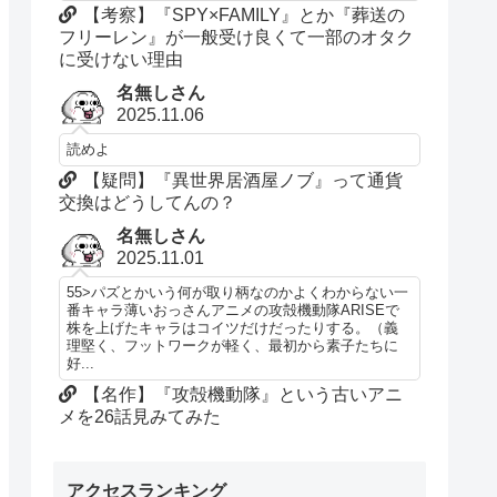
【考察】『SPY×FAMILY』とか『葬送の
フリーレン』が一般受け良くて一部のオタク
に受けない理由
名無しさん
2025.11.06
読めよ
【疑問】『異世界居酒屋ノブ』って通貨
交換はどうしてんの？
名無しさん
2025.11.01
55>パズとかいう何が取り柄なのかよくわからない一
番キャラ薄いおっさんアニメの攻殻機動隊ARISEで
株を上げたキャラはコイツだけだったりする。（義
理堅く、フットワークが軽く、最初から素子たちに
好...
【名作】『攻殻機動隊』という古いアニ
メを26話見みてみた
アクセスランキング