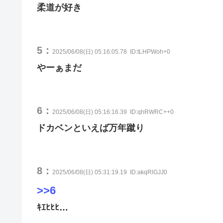
柔道が好き
5：
2025/06/08(日) 05:16:05.78
ID:tLHPWoh+0
やーぁまだ
6：
2025/06/08(日) 05:16:16.39
ID:qhRWRC++0
ドカベンといえば万年蹴り
8：
2025/06/08(日) 05:31:19.19
ID:akqRlGJJ0
>>6
ｷｴﾋﾋﾋ…