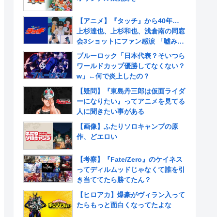
【アニメ】『タッチ』から40年…
上杉達也、上杉和也、浅倉南の同窓
会3ショットにファン感涙 「嘘みた
いだろ…また三人揃ってるんだぜ」
ブルーロック「日本代表？そいつら
ワールドカップ優勝してなくない？
w」←何で炎上したの？
【疑問】『東島丹三郎は仮面ライダ
ーになりたい』ってアニメを見てる
人に聞きたい事がある
【画像】ふたりソロキャンプの原
作、どエロい
【考察】『Fate/Zero』のケイネス
ってディルムッドじゃなくて誰を引
き当ててたら勝てたん？
【ヒロアカ】爆豪がヴィラン入って
たらもっと面白くなってたよな