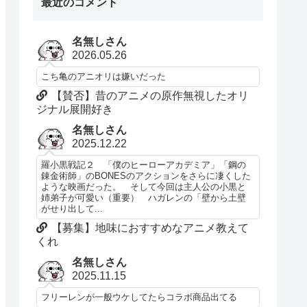
最近のコメント
名無しさん
2026.05.26
こち亀のアニオリは嫌いだった
【賛否】昔のアニメの原作無視したオリ
ジナル展開好き
名無しさん
2025.12.22
羅小黒戦記２ 「僕のヒーローアカデミア」「鋼の
錬金術師」のBONESのアクションをさらに凄くした
ような映画だった。 そして今回は主人公の小黒と
姉弟子が可愛い（重要） ハガレンの「壁から土壁
がせり出して...
【募集】地味におすすめなアニメ教えて
くれ
名無しさん
2025.11.15
フリーレンが一般ウケしてたらコラボ商品出てる