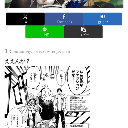
X
Facebook
はてブ
LINE
コピー
1：
2022/09/13(火) 13:15:12.23
ID:g/rVJVHb0
ええんか？