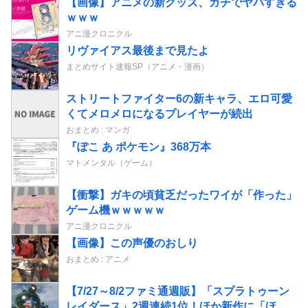
【画像】アニメの新グッズ、ガチでヤバすぎる
ｗｗｗ
アニ漫クロニクル
リヴァイアス最後まで見たよ
まとめサイト速報SP（アニメ・漫画）
ストリートファイター6の新キャラ、エロ可愛
くてメロメロになるプレイヤーが続出
おまとめ : マンガ
『ぽこ あ ポケモン』368万本
マトメンタル（ゲーム）
【衝撃】ガキの頃貧乏だったワイが「作った」
ゲーム機ｗｗｗｗｗ
アニ漫クロニクル
【画像】この声優のおしり
おまとめ : アニメ
【7/27～8/2ファミ通週販】「スプラトゥーン
レイダース」2週連続1位！ほか新作に「ほの