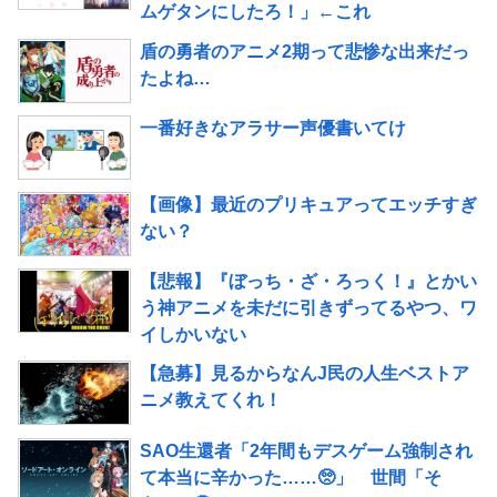
ムゲタンにしたろ！」←これ
盾の勇者のアニメ2期って悲惨な出来だっ
たよね…
一番好きなアラサー声優書いてけ
【画像】最近のプリキュアってエッチすぎ
ない？
【悲報】『ぼっち・ざ・ろっく！』とかい
う神アニメを未だに引きずってるやつ、ワ
イしかいない
【急募】見るからなんJ民の人生ベストア
ニメ教えてくれ！
SAO生還者「2年間もデスゲーム強制され
て本当に辛かった……🥺」 世間「そ