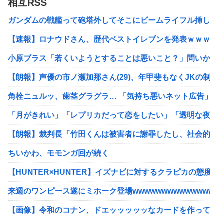
相互RSS
ガンダムの戦艦って砲塔外してそこにビームライフル挿しと
【速報】ロナウドさん、歴代ベストイレブンを発表ｗｗｗｗ
小原ブラス「若くいようとすることは悪いこと？」問いかけ
【朗報】声優の市ノ瀬加那さん(29)、年甲斐もなくJKの制
角栓ニュルッ、歯茎グラグラ… 「気持ち悪いネット広告」
「月がきれい」「レプリカだって恋をしたい」「透明な夜に
【朗報】裁判長「竹田くんは被害者に謝罪したし、社会的制
ちいかわ、モモンガ回が続く
【HUNTER×HUNTER】イズナビに対するクラピカの態度
来週のワンピース遂にミホーク登場wwwwwwwwwwwwww
【画像】令和のコナン、ドエッッッッッなカードを作ってし