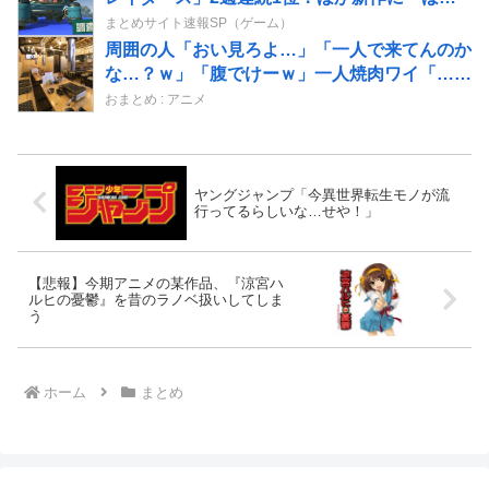
暮しの庭」「ブルーリフレクション カルテッ
まとめサイト速報SP（ゲーム）
ト」などランクイン！！
周囲の人「おい見ろよ…」「一人で来てんのか
な…？ｗ」「腹でけーｗ」一人焼肉ワイ「……
ッ…！」
おまとめ : アニメ
ヤングジャンプ「今異世界転生モノが流
行ってるらしいな…せや！」
【悲報】今期アニメの某作品、『涼宮ハ
ルヒの憂鬱』を昔のラノベ扱いしてしま
う
ホーム
まとめ