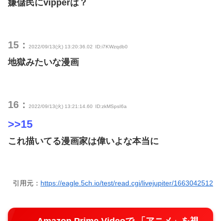
嫌儲民にvipperは？
15：
2022/09/13(火) 13:20:36.02
ID:i7KWzqdb0
地獄みたいな漫画
16：
2022/09/13(火) 13:21:14.60
ID:zkMSpsI6a
>>15
これ描いてる漫画家は偉いよな本当に
引用元：
https://eagle.5ch.io/test/read.cgi/livejupiter/1663042512