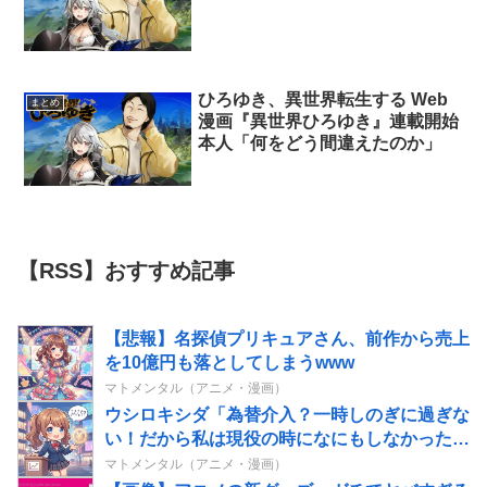
ひろゆき、異世界転生する Web
まとめ
漫画『異世界ひろゆき』連載開始
本人「何をどう間違えたのか」
【RSS】おすすめ記事
【悲報】名探偵プリキュアさん、前作から売上
を10億円も落としてしまうwww
マトメンタル（アニメ・漫画）
ウシロキシダ「為替介入？一時しのぎに過ぎな
い！だから私は現役の時になにもしなかったの
だ」
マトメンタル（アニメ・漫画）