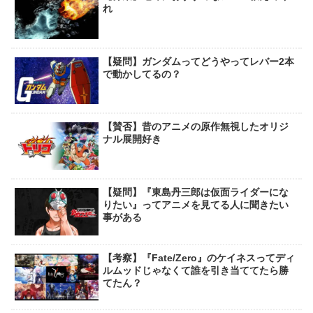
れ
【疑問】ガンダムってどうやってレバー2本
で動かしてるの？
【賛否】昔のアニメの原作無視したオリジ
ナル展開好き
【疑問】『東島丹三郎は仮面ライダーにな
りたい』ってアニメを見てる人に聞きたい
事がある
【考察】『Fate/Zero』のケイネスってディ
ルムッドじゃなくて誰を引き当ててたら勝
てたん？