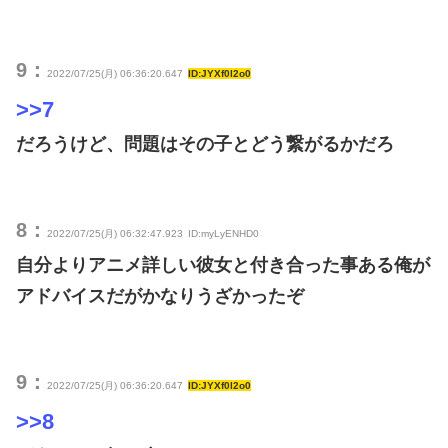
9：
2022/07/25(月) 06:36:20.647
ID:JYXf0l2o0
>>7
だろうけど、問題はその子とどう繋がるかだろ
8：
2022/07/25(月) 06:32:47.923
ID:myLyENHD0
自分よりアニメ詳しい彼女と付き合った事ある俺が
アドバイスだがかなりうざかったぞ
9：
2022/07/25(月) 06:36:20.647
ID:JYXf0l2o0
>>8