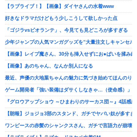
【ラブライブ！】【画像】ダイヤさんの水着www
好きなドラマだけどもう少しこうして欲しかった点
「ゴジラvsビオランテ」、今見ても見どころが多すぎる
少年ジャンプの人気マンガグッズを“大量注文しキャンセル”
【画像】レイプ魔さん、30分も挿入せずにお●ぱいを揉み
【画像】あのちゃん、なんか別人になる
最近、声優の大地葉ちゃんの魅力に気づき始めてほんのり推
ゲーム開発者「強い装備はダサくしなきゃ…（使命感）」←
『グロウアップショウ ～ひまわりのサーカス団～』4話感想
【朗報】ジョジョ3部のスタンド、ガチでヤバい奴が多すぎ
ワンピースの赤髪のシャンクスさん、ガチで言語力が崩壊し