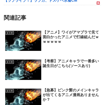
【ラブライブ！】ラブカ、ドスケベ水着CM
関連記事
【アニメ】ワイがアマプラで見て
まとめ
面白かったアニメで打線組んだｗ
ｗｗｗｗｗ
【考察】アニメキャラで一番多い
まとめ
誕生日がこちら(ソースあり)
【急募】ピンク髪のメインキャラ
まとめ
が出てくるアニメ漫画ありません
か？