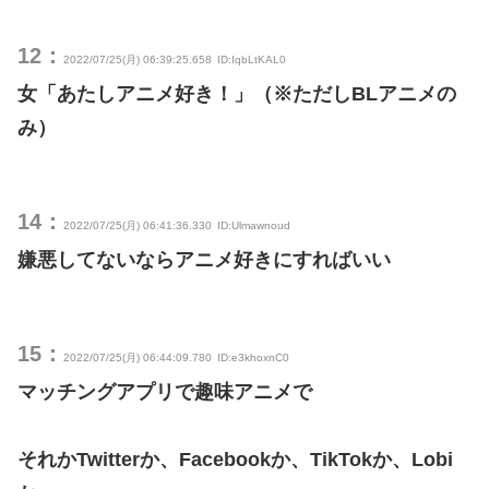
12：
2022/07/25(月) 06:39:25.658
ID:IqbLtKAL0
女「あたしアニメ好き！」（※ただしBLアニメの
み）
14：
2022/07/25(月) 06:41:36.330
ID:Ulmawnoud
嫌悪してないならアニメ好きにすればいい
15：
2022/07/25(月) 06:44:09.780
ID:e3khoxnC0
マッチングアプリで趣味アニメで
それかTwitterか、Facebookか、TikTokか、Lobi