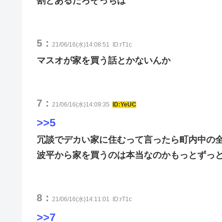
割とあるだろそっちは
5：
21/06/16(水)14:08:51
ID:rT1c
マスオが家を買う話とかないんか
7：
21/06/16(水)14:09:35
ID:YeUC
>>5
冗談でデカい家に住むって言ったら町内中の
波平から家を買うのは本当なのかもっとずっ
8：
21/06/16(水)14:11:01
ID:rT1c
>>7