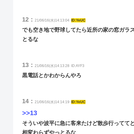
12：
21/06/16(水)14:13:04
ID:YeUC
でも空き地で野球してたら近所の家の窓ガラ
とるな
13：
21/06/16(水)14:13:28
ID:AYF3
黒電話とかわからんやろ
14：
21/06/16(水)14:14:19
ID:YeUC
>>13
そういや波平に急に客来たけど散歩行ってて
相変わらずやっとるな