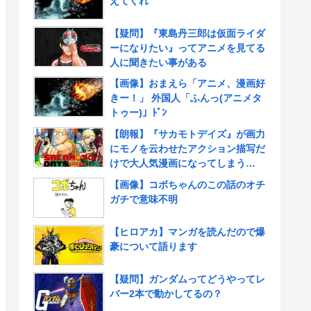
えてくれ
【疑問】『東島丹三郎は仮面ライダ
ーになりたい』ってアニメを見てる
人に聞きたい事がある
【画像】おまえら「アニメ、漫画好
きー！」 外国人「ふんっ(アニメタ
トゥー)」ﾄﾞﾝ
【朗報】『サカモトデイズ』が画力
にモノを云わせたアクション描写だ
けで大人気漫画になってしまう
www
【画像】コボちゃんのこの話のオチ
ガチで意味不明
【ヒロアカ】マンガを読んだので爆
豪について語ります
【疑問】ガンダムってどうやってレ
バー2本で動かしてるの？