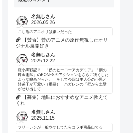
名無しさん
2026.05.26
こち亀のアニオリは嫌いだった
【賛否】昔のアニメの原作無視したオリ
ジナル展開好き
名無しさん
2025.12.22
羅小黒戦記２ 「僕のヒーローアカデミア」「鋼の
錬金術師」のBONESのアクションをさらに凄くした
ような映画だった。 そして今回は主人公の小黒と
姉弟子が可愛い（重要） ハガレンの「壁から土壁
がせり出して...
【募集】地味におすすめなアニメ教えて
くれ
名無しさん
2025.11.15
フリーレンが一般ウケしてたらコラボ商品出てる