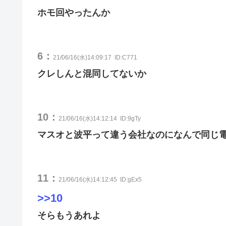
ホモ回やったんか
6：
21/06/16(水)14:09:17
ID:C771
クレしんと混同してないか
10：
21/06/16(水)14:12:14
ID:9gTy
マスオと波平って違う会社なのになんで同じ
11：
21/06/16(水)14:12:45
ID:gEx5
>>10
そらもうあれよ