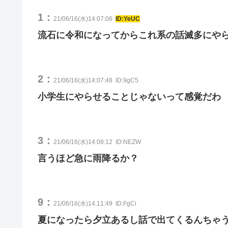
1：
21/06/16(水)14:07:06
ID:YeUC
流石に令和になってからこれ系の話滅多にや
2：
21/06/16(水)14:07:48
ID:9gC5
小学生にやらせることじゃないって感覚だわ
3：
21/06/16(水)14:08:12
ID:NEZW
言うほど急に雨降るか？
9：
21/06/16(水)14:11:49
ID:FgCi
夏になったら夕立あるし話で出てくるんちゃ