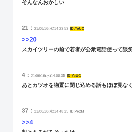
そんなんおかしい
21：
21/06/16(水)14:23:53
ID:YeUC
>>20
スカイツリーの前で若者が公衆電話使って談
4：
21/06/16(水)14:08:35
ID:YeUC
あとカツオを物置に閉じ込める話もほぼ見な
37：
21/06/16(水)14:48:25
ID:Pe2M
>>4