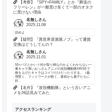
【考察】『SPY×FAMILY』とか『葬送の
フリーレン』が一般受け良くて一部のオタク
に受けない理由
名無しさん
2025.11.06
読めよ
【疑問】『異世界居酒屋ノブ』って通貨
交換はどうしてんの？
名無しさん
2025.11.01
55>パズとかいう何が取り柄なのかよくわからない一
番キャラ薄いおっさんアニメの攻殻機動隊ARISEで
株を上げたキャラはコイツだけだったりする。（義
理堅く、フットワークが軽く、最初から素子たちに
好...
【名作】『攻殻機動隊』という古いアニ
メを26話見みてみた
アクセスランキング