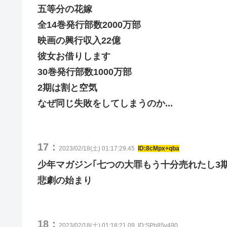
五等分の花嫁
全14巻発行部数2000万部
映画の興行収入22億
彼女お借りします
30巻発行部数1000万部
2期は割と空気
なぜ同じ失敗をしてしまうのか...
17：
2023/02/18(土) 01:17:29.45
ID:8cMpx+qba
少年マガジン｢七つの大罪もう十分売れたし3
悲劇の始まり
18：
2023/02/18(土) 01:18:21.09
ID:SPh85v490