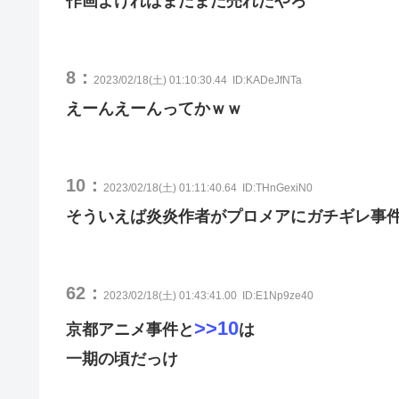
作画よければまだまだ売れたやろ
8：
2023/02/18(土) 01:10:30.44
ID:KADeJfNTa
えーんえーんってかｗｗ
10：
2023/02/18(土) 01:11:40.64
ID:THnGexiN0
そういえば炎炎作者がプロメアにガチギレ事
62：
2023/02/18(土) 01:43:41.00
ID:E1Np9ze40
>>10
京都アニメ事件と
は
一期の頃だっけ