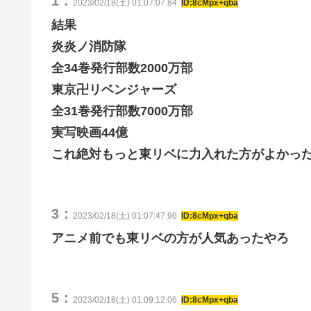
1：
2023/02/18(土) 01:07:07.84
ID:8cMpx+qba
結果
炎炎ノ消防隊
全34巻発行部数2000万部
東京卍リベンジャーズ
全31巻発行部数7000万部
実写映画44億
これ絶対もっと東リベに力入れた方がよかっ
3：
2023/02/18(土) 01:07:47.96
ID:8cMpx+qba
アニメ前でも東リベの方が人気あったやろ
5：
2023/02/18(土) 01:09:12.06
ID:8cMpx+qba