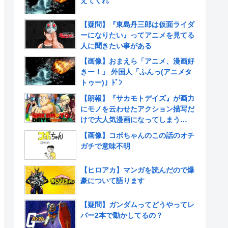
えてくれ
【疑問】『東島丹三郎は仮面ライダ
ーになりたい』ってアニメを見てる
人に聞きたい事がある
【画像】おまえら「アニメ、漫画好
きー！」 外国人「ふんっ(アニメタ
トゥー)」ﾄﾞﾝ
【朗報】『サカモトデイズ』が画力
にモノを云わせたアクション描写だ
けで大人気漫画になってしまう
www
【画像】コボちゃんのこの話のオチ
ガチで意味不明
【ヒロアカ】マンガを読んだので爆
豪について語ります
【疑問】ガンダムってどうやってレ
バー2本で動かしてるの？