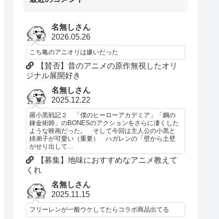
名無しさん
2026.05.26
こち亀のアニオリは嫌いだった
【賛否】昔のアニメの原作無視したオリ
ジナル展開好き
名無しさん
2025.12.22
羅小黒戦記２ 「僕のヒーローアカデミア」「鋼の
錬金術師」のBONESのアクションをさらに凄くした
ような映画だった。 そして今回は主人公の小黒と
姉弟子が可愛い（重要） ハガレンの「壁から土壁
がせり出して...
【募集】地味におすすめなアニメ教えて
くれ
名無しさん
2025.11.15
フリーレンが一般ウケしてたらコラボ商品出てる