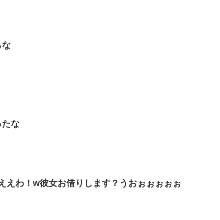
らな
ったな
ええわ！w彼女お借りします？うおぉぉぉぉぉ