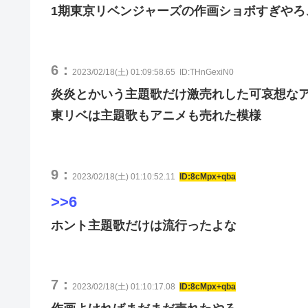
1期東京リベンジャーズの作画ショボすぎやろ
6：
2023/02/18(土) 01:09:58.65
ID:THnGexiN0
炎炎とかいう主題歌だけ激売れした可哀想な
東リベは主題歌もアニメも売れた模様
9：
2023/02/18(土) 01:10:52.11
ID:8cMpx+qba
>>6
ホント主題歌だけは流行ったよな
7：
2023/02/18(土) 01:10:17.08
ID:8cMpx+qba