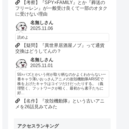
【考察】『SPY×FAMILY』とか『葬送の
フリーレン』が一般受け良くて一部のオタク
に受けない理由
名無しさん
2025.11.06
読めよ
【疑問】『異世界居酒屋ノブ』って通貨
交換はどうしてんの？
名無しさん
2025.11.01
55>パズとかいう何が取り柄なのかよくわからない一
番キャラ薄いおっさんアニメの攻殻機動隊ARISEで
株を上げたキャラはコイツだけだったりする。（義
理堅く、フットワークが軽く、最初から素子たちに
好...
【名作】『攻殻機動隊』という古いアニ
メを26話見みてみた
アクセスランキング