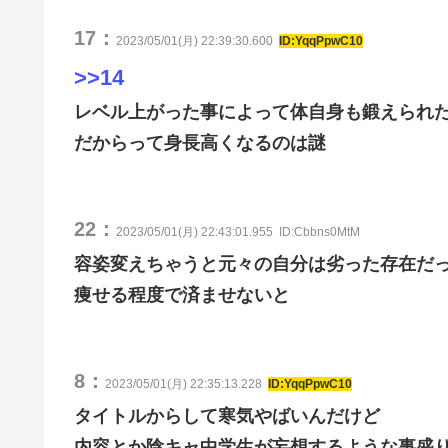
17：
2023/05/01(月) 22:39:30.600
ID:YqqPpwC10
>>14
レベル上がった事によって体自身も鍛えられ
だからって身長高くなるのは謎
22：
2023/05/01(月) 22:43:01.955
ID:Cbbns0MtM
容姿変えちゃうと元々の自分は劣った存在だ
痩せる程度で済ませないと
8：
2023/05/01(月) 22:35:13.228
ID:YqqPpwC10
タイトルからして寒気やばいんだけど
内容とか陰キャ中学生が妄想するような事盛