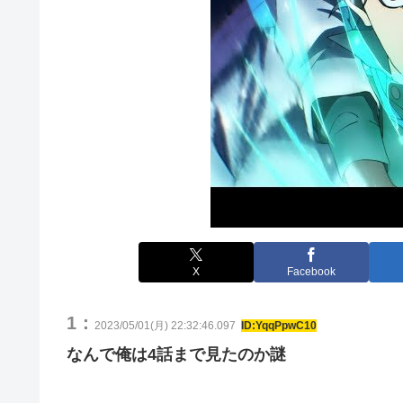
X
Facebook
1：
2023/05/01(月) 22:32:46.097
ID:YqqPpwC10
なんで俺は4話まで見たのか謎