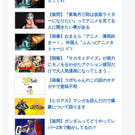
えてくれ
【疑問】『東島丹三郎は仮面ライダ
ーになりたい』ってアニメを見てる
人に聞きたい事がある
【画像】おまえら「アニメ、漫画好
きー！」 外国人「ふんっ(アニメタ
トゥー)」ﾄﾞﾝ
【朗報】『サカモトデイズ』が画力
にモノを云わせたアクション描写だ
けで大人気漫画になってしまう
www
【画像】コボちゃんのこの話のオチ
ガチで意味不明
【ヒロアカ】マンガを読んだので爆
豪について語ります
【疑問】ガンダムってどうやってレ
バー2本で動かしてるの？