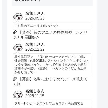
名無しさん
2026.05.26
こち亀のアニオリは嫌いだった
【賛否】昔のアニメの原作無視したオリ
ジナル展開好き
名無しさん
2025.12.22
羅小黒戦記２ 「僕のヒーローアカデミア」「鋼の
錬金術師」のBONESのアクションをさらに凄くした
ような映画だった。 そして今回は主人公の小黒と
姉弟子が可愛い（重要） ハガレンの「壁から土壁
がせり出して...
【募集】地味におすすめなアニメ教えて
くれ
名無しさん
2025.11.15
フリーレンが一般ウケしてたらコラボ商品出てる