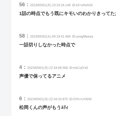
56：
2023/05/01(月) 23:33:24.146
ID:k3+xHvhG0
1話の時点でもう既にキモいのわかりきってた
58：
2023/05/02(火) 00:19:41.466
ID:uesgMweya
一話切りしなかった時点で
4：
2023/05/01(月) 22:34:09.568
ID:rmCo/jYs0
声優で保ってるアニメ
6：
2023/05/01(月) 22:34:33.975
ID:OYh+UYAH0
松岡くんの声がもうﾑﾘｨ