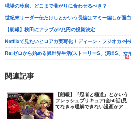
職場の冷房、どこまで暑がりに合わせるべき？
世紀末リーダー伝たけしとかいう長編はマミー編しか面白くない
【朗報】秋田にアラブが2兆円の投資決定
Netflixで見たいヒロアカ実写化！ディーン・フジオカ×中
Re:ゼロから始める異世界生活(ストーリーS、演出S、女キ
関連記事
【朗報】『忍者と極道』とかいう
まとめ
フレッシュプリキュア(全50話)見
てなきゃ理解できない漫画がアニ
メ化