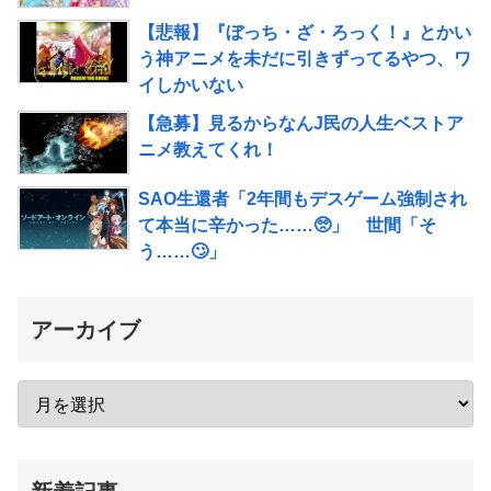
【悲報】『ぼっち・ざ・ろっく！』とかい
う神アニメを未だに引きずってるやつ、ワ
イしかいない
【急募】見るからなんJ民の人生ベストア
ニメ教えてくれ！
SAO生還者「2年間もデスゲーム強制され
て本当に辛かった……🥺」 世間「そ
う……🙄」
アーカイブ