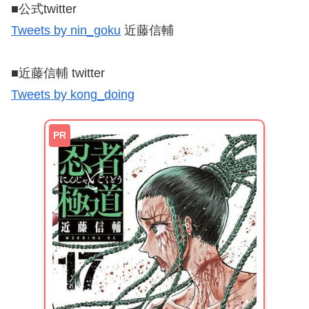
■公式twitter
Tweets by nin_goku
近藤信輔
■近藤信輔 twitter
Tweets by kong_doing
PR