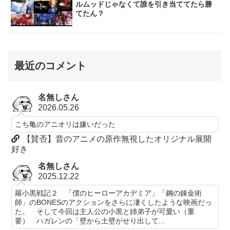
ルムッドじゃなくて誰を引き当ててたら勝
てたん？
最近のコメント
名無しさん
2026.05.26
こち亀のアニオリは嫌いだった
【賛否】昔のアニメの原作無視したオリジナル展開
好き
名無しさん
2025.12.22
羅小黒戦記２ 「僕のヒーローアカデミア」「鋼の錬金術
師」のBONESのアクションをさらに凄くしたような映画だっ
た。 そして今回は主人公の小黒と姉弟子が可愛い（重
要） ハガレンの「壁から土壁がせり出して...