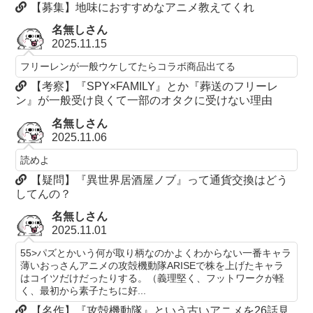
【募集】地味におすすめなアニメ教えてくれ
名無しさん
2025.11.15
フリーレンが一般ウケしてたらコラボ商品出てる
【考察】『SPY×FAMILY』とか『葬送のフリーレ
ン』が一般受け良くて一部のオタクに受けない理由
名無しさん
2025.11.06
読めよ
【疑問】『異世界居酒屋ノブ』って通貨交換はどう
してんの？
名無しさん
2025.11.01
55>パズとかいう何が取り柄なのかよくわからない一番キャラ
薄いおっさんアニメの攻殻機動隊ARISEで株を上げたキャラ
はコイツだけだったりする。（義理堅く、フットワークが軽
く、最初から素子たちに好...
【名作】『攻殻機動隊』という古いアニメを26話見