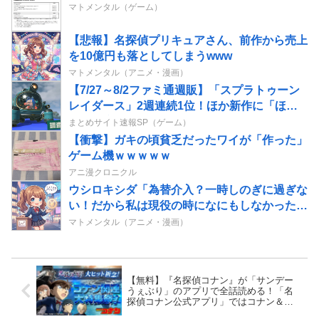
マトメンタル（ゲーム）
【悲報】名探偵プリキュアさん、前作から売上
を10億円も落としてしまうwww
マトメンタル（アニメ・漫画）
【7/27～8/2ファミ通週販】「スプラトゥーン
レイダース」2週連続1位！ほか新作に「ほの
暮しの庭」「ブルーリフレクション カルテッ
まとめサイト速報SP（ゲーム）
ト」などランクイン！！
【衝撃】ガキの頃貧乏だったワイが「作った」
ゲーム機ｗｗｗｗｗ
アニ漫クロニクル
ウシロキシダ「為替介入？一時しのぎに過ぎな
い！だから私は現役の時になにもしなかったの
だ」
マトメンタル（アニメ・漫画）
【無料】『名探偵コナン』が「サンデー
うぇぶり」のアプリで全話読める！「名
探偵コナン公式アプリ」ではコナン＆灰
原特集も！！