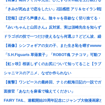
「きみが死ぬまで恋をしたい」2話感想 アリ＆セイラン戦
【悲報】ぼざろ声優さん、陰キャを容赦なく切り捨てる・・
『みいちゃんと山田さん』反対派、実は須崎先生を知らずに
ドラゴボの技で一つだけ使えるなら何選ぶ？どどん波、繰気
【画像】シンフォギアの女の子、また生き恥を晒すwwwww
「S.H.Figuarts 草薙素子」「ROBOT魂 フチコマ」可動
【虹ヶ咲】桜坂しずくのお尻について知ってること【ラブラ
シャニマスのアニメ、なぜか作られない
【衝撃】ワンピースの最終回、ナミの航海日記の一説でガチ
面接官「あなたを麻雀で喩えてください」
FAIRY TAIL、連載開始20周年記念にジャンプ大物漫画