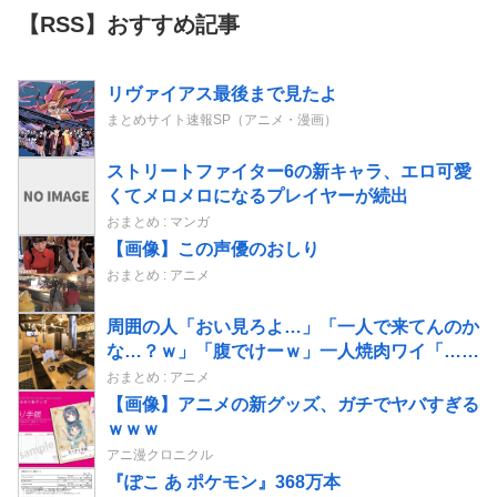
【RSS】おすすめ記事
リヴァイアス最後まで見たよ
まとめサイト速報SP（アニメ・漫画）
ストリートファイター6の新キャラ、エロ可愛
くてメロメロになるプレイヤーが続出
おまとめ : マンガ
【画像】この声優のおしり
おまとめ : アニメ
周囲の人「おい見ろよ…」「一人で来てんのか
な…？ｗ」「腹でけーｗ」一人焼肉ワイ「……
ッ…！」
おまとめ : アニメ
【画像】アニメの新グッズ、ガチでヤバすぎる
ｗｗｗ
アニ漫クロニクル
『ぽこ あ ポケモン』368万本