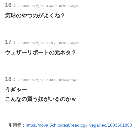
16：
2023/05/09(火) 12:24:44.55
ID:9hF8Mxyc0
気球のやつのがよくね？
17：
2023/05/09(火) 12:25:19.78
ID:9hF8Mxyc0
ウェザーリポートの元ネタ？
18：
2023/05/09(火) 12:25:30.19
ID:oX4nmp2L0
うぎゃー
こんなの買う奴がいるのかｗ
引用元：
https://nova.5ch.io/test/read.cgi/livegalileo/1683601860