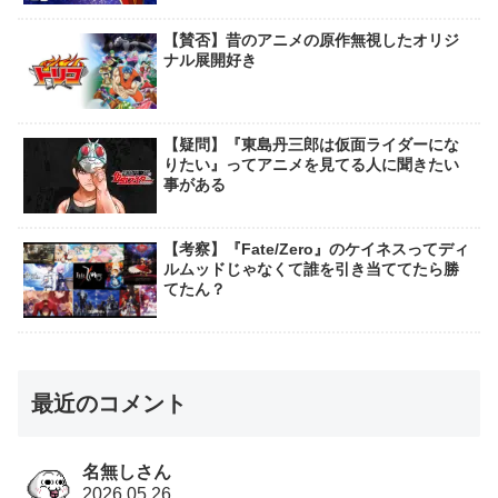
【賛否】昔のアニメの原作無視したオリジ
ナル展開好き
【疑問】『東島丹三郎は仮面ライダーにな
りたい』ってアニメを見てる人に聞きたい
事がある
【考察】『Fate/Zero』のケイネスってディ
ルムッドじゃなくて誰を引き当ててたら勝
てたん？
最近のコメント
名無しさん
2026.05.26