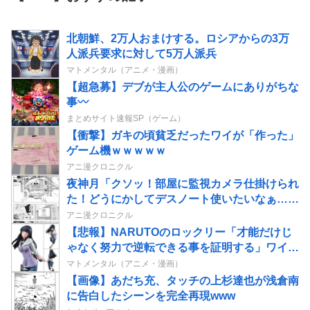
北朝鮮、2万人おまけする。ロシアからの3万
人派兵要求に対して5万人派兵
マトメンタル（アニメ・漫画）
【超急募】デブが主人公のゲームにありがちな
事〰
まとめサイト速報SP（ゲーム）
【衝撃】ガキの頃貧乏だったワイが「作った」
ゲーム機ｗｗｗｗｗ
アニ漫クロニクル
夜神月「クソッ！部屋に監視カメラ仕掛けられ
た！どうにかしてデスノート使いたいなぁ…せ
や！」→結果
アニ漫クロニクル
【悲報】NARUTOのロックリー「才能だけじ
ゃなく努力で逆転できる事を証明する」ワイ
「ええやん」←結果ｗｗｗ
マトメンタル（アニメ・漫画）
【画像】あだち充、タッチの上杉達也が浅倉南
に告白したシーンを完全再現www