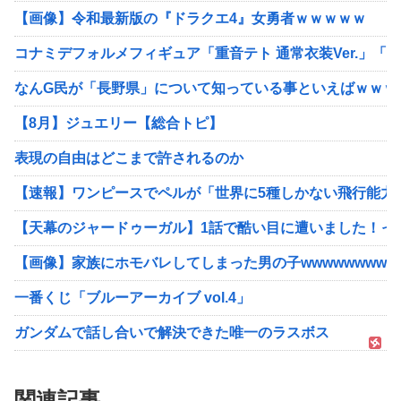
【画像】令和最新版の『ドラクエ4』女勇者ｗｗｗｗｗ
コナミデフォルメフィギュア「重音テト 通常衣装Ver.」「重音
なんG民が「長野県」について知っている事といえばｗｗｗ
【8月】ジュエリー【総合トピ】
表現の自由はどこまで許されるのか
【速報】ワンピースでペルが「世界に5種しかない飛行能力
【天幕のジャードゥーガル】1話で酷い目に遭いました！っ
【画像】家族にホモバレしてしまった男の子wwwwwwwww
一番くじ「ブルーアーカイブ vol.4」
ガンダムで話し合いで解決できた唯一のラスボス
関連記事