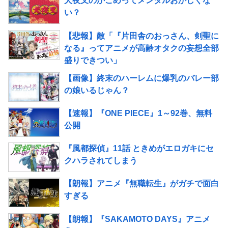
犬夜叉のかごめってメンタルおかしくな
い？
【悲報】敵「『片田舎のおっさん、剣聖に
なる』ってアニメが高齢オタクの妄想全部
盛りできつい」
【画像】終末のハーレムに爆乳のバレー部
の娘いるじゃん？
【速報】『ONE PIECE』1～92巻、無料
公開
『風都探偵』11話 ときめがエロガキにセ
クハラされてしまう
【朗報】アニメ『無職転生』がガチで面白
すぎる
【朗報】『SAKAMOTO DAYS』アニメ