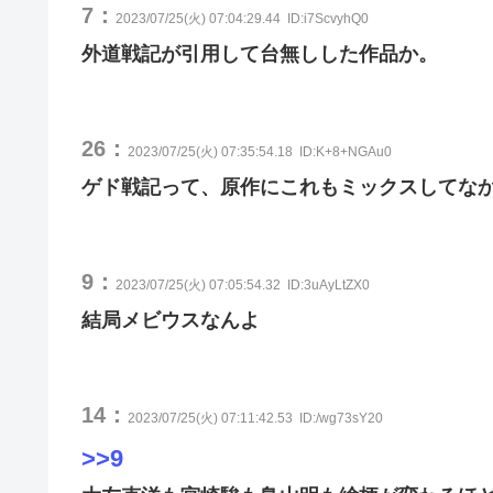
7：
2023/07/25(火) 07:04:29.44
ID:i7ScvyhQ0
外道戦記が引用して台無しした作品か。
26：
2023/07/25(火) 07:35:54.18
ID:K+8+NGAu0
ゲド戦記って、原作にこれもミックスしてな
9：
2023/07/25(火) 07:05:54.32
ID:3uAyLtZX0
結局メビウスなんよ
14：
2023/07/25(火) 07:11:42.53
ID:/wg73sY20
>>9