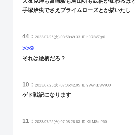
大友克洋も宮崎駿も鳥山明も絵柄が変わるほ
手塚治虫でさえプライムローズとか描いたし
44：
2023/07/25(火) 08:58:49.33
ID:b9RlWZgr0
>>9
それは絵柄だろ？
10：
2023/07/25(火) 07:06:42.05
ID:9WwKBWWO0
ゲド戦記になります
11：
2023/07/25(火) 07:08:28.83
ID:XlLMSmP60