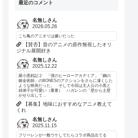
最近のコメント
名無しさん
2026.05.26
こち亀のアニオリは嫌いだった
【賛否】昔のアニメの原作無視したオリ
ジナル展開好き
名無しさん
2025.12.22
羅小黒戦記２ 「僕のヒーローアカデミア」「鋼の
錬金術師」のBONESのアクションをさらに凄くした
ような映画だった。 そして今回は主人公の小黒と
姉弟子が可愛い（重要） ハガレンの「壁から土壁
がせり出して...
【募集】地味におすすめなアニメ教えて
くれ
名無しさん
2025.11.15
フリーレンが一般ウケしてたらコラボ商品出てる