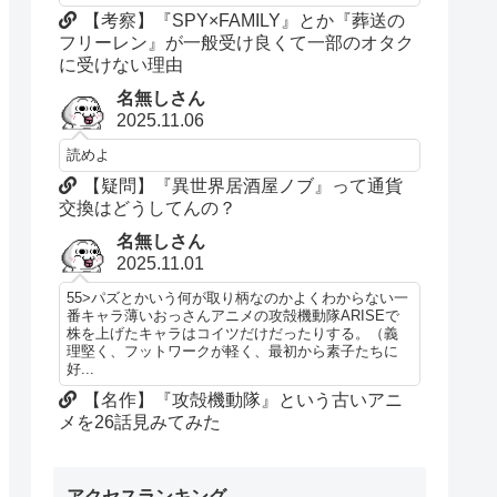
【考察】『SPY×FAMILY』とか『葬送の
フリーレン』が一般受け良くて一部のオタク
に受けない理由
名無しさん
2025.11.06
読めよ
【疑問】『異世界居酒屋ノブ』って通貨
交換はどうしてんの？
名無しさん
2025.11.01
55>パズとかいう何が取り柄なのかよくわからない一
番キャラ薄いおっさんアニメの攻殻機動隊ARISEで
株を上げたキャラはコイツだけだったりする。（義
理堅く、フットワークが軽く、最初から素子たちに
好...
【名作】『攻殻機動隊』という古いアニ
メを26話見みてみた
アクセスランキング