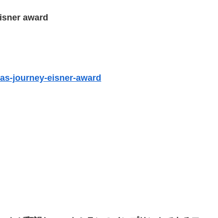
isner award
as-journey-eisner-award