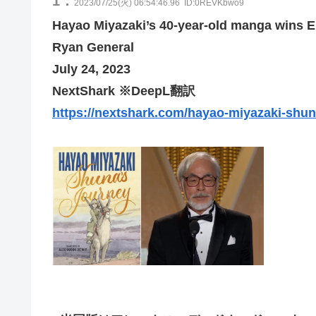
1：
2023/07/25(火) 06:54:46.96
ID:0REVKbwo9
Hayao Miyazaki’s 40-year-old manga wins E
Ryan General
July 24, 2023
NextShark ※DeepL翻訳
https://nextshark.com/hayao-miyazaki-shun