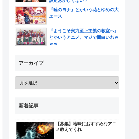
設定おかしくない？
『暁のヨナ』とかいう花とゆめの大
エース
『ようこそ実力至上主義の教室へ』
とかいうアニメ、マジで面白いわｗ
ｗｗ
アーカイブ
新着記事
【募集】地味におすすめなアニ
メ教えてくれ