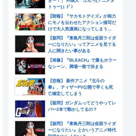
きー！」 外国人「ふんっ(アニメタ
トゥー)」ﾄﾞﾝ
【朗報】『サカモトデイズ』が画力
にモノを云わせたアクション描写だ
けで大人気漫画になってしまう
www
【疑問】『東島丹三郎は仮面ライダ
ーになりたい』ってアニメを見てる
人に聞きたい事がある
【画像】『BLEACH』で最もホラー
なシーン、満場一致で決まる
【悲報】 新作アニメ『北斗の
拳』、ティザーPV公開で早くも死
亡確定してしまう
【疑問】ガンダムってどうやってレ
バー2本で動かしてるの？
【疑問】『東島丹三郎は仮面ライダ
ーになりたい』とかいうアニメ時代