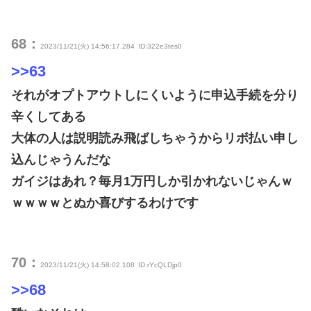
68：
2023/11/21(火) 14:56:17.284
ID:322e3tes0
>>63
それがオプトアウトしにくいように申込手続を分り
辛くしてある
大体の人は説明読み飛ばしちゃうからリボ払い申し
込んじゃうんだな
ガイジはあれ？毎月1万円しか引かれないじゃんｗ
ｗｗｗｗとぬか喜びするわけです
70：
2023/11/21(火) 14:58:02.108
ID:rYcQLDjp0
>>68