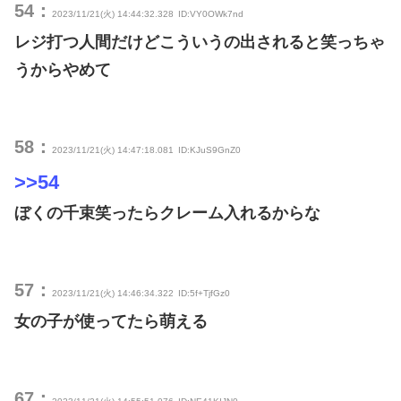
54：
2023/11/21(火) 14:44:32.328
ID:VY0OWk7nd
レジ打つ人間だけどこういうの出されると笑っちゃ
うからやめて
58：
2023/11/21(火) 14:47:18.081
ID:KJuS9GnZ0
>>54
ぼくの千束笑ったらクレーム入れるからな
57：
2023/11/21(火) 14:46:34.322
ID:5f+TjfGz0
女の子が使ってたら萌える
67：