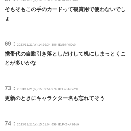
2023/11/21(火) 14:55:51.076
ID:NE41KIJN0
そもそもこの手のカードって観賞用で使わないでし
ょ
69：
2023/11/21(火) 14:56:34.386
ID:GtNYjjDc0
携帯代の自動引き落としだけして机にしまっとくこ
とが多いかな
73：
2023/11/21(火) 15:09:54.976
ID:Eo04imeY0
更新のときにキャラクター名も忘れてそう
74：
2023/11/21(火) 15:51:04.959
ID:FX9+A3Gd0