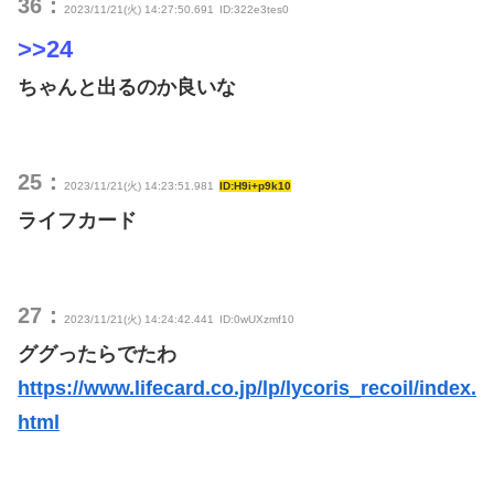
36：
2023/11/21(火) 14:27:50.691
ID:322e3tes0
>>24
ちゃんと出るのか良いな
25：
2023/11/21(火) 14:23:51.981
ID:H9i+p9k10
ライフカード
27：
2023/11/21(火) 14:24:42.441
ID:0wUXzmf10
ググったらでたわ
https://www.lifecard.co.jp/lp/lycoris_recoil/index.
html