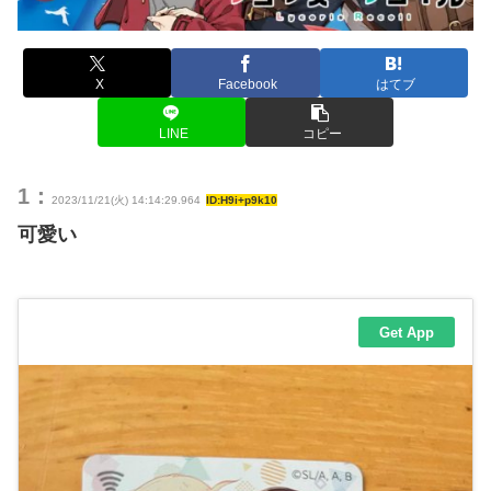
X
Facebook
はてブ
LINE
コピー
1：
2023/11/21(火) 14:14:29.964
ID:H9i+p9k10
可愛い