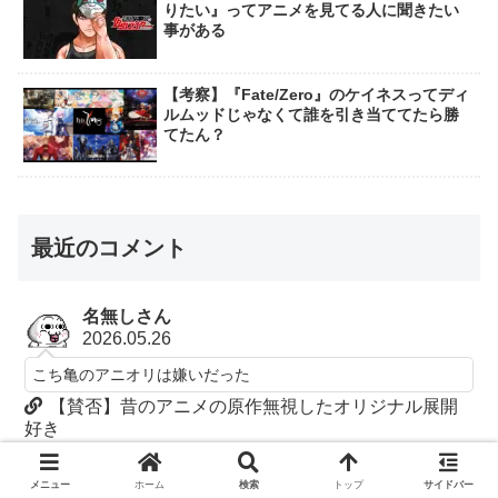
りたい』ってアニメを見てる人に聞きたい
事がある
【考察】『Fate/Zero』のケイネスってディ
ルムッドじゃなくて誰を引き当ててたら勝
てたん？
最近のコメント
名無しさん
2026.05.26
こち亀のアニオリは嫌いだった
【賛否】昔のアニメの原作無視したオリジナル展開
好き
名無しさん
2025.12.22
メニュー
ホーム
検索
トップ
サイドバー