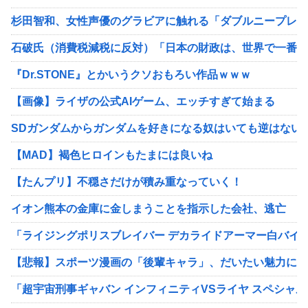
杉田智和、女性声優のグラビアに触れる「ダブルニープレス
石破氏（消費税減税に反対）「日本の財政は、世界で一番悪
『Dr.STONE』とかいうクソおもろい作品ｗｗｗ
【画像】ライザの公式AIゲーム、エッチすぎて始まる
SDガンダムからガンダムを好きになる奴はいても逆はない
【MAD】褐色ヒロインもたまには良いね
【たんプリ】不穏さだけが積み重なっていく！
イオン熊本の金庫に金しまうことを指示した会社、逃亡
「ライジングポリスブレイバー デカライドアーマー白バイ 
【悲報】スポーツ漫画の「後輩キャラ」、だいたい魅力に欠
「超宇宙刑事ギャバン インフィニティVSライヤ スペシャル