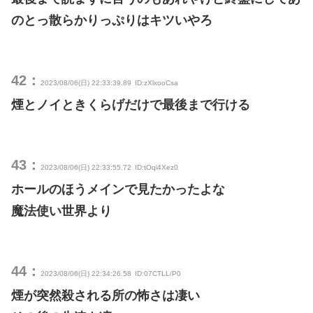
のとっ散らかりっぷりはキツいやろ
42：
2023/08/06(日) 22:33:39.89
ID:zXlxooCsa
煙とノイときくらげだけで最後まで行ける
43：
2023/08/06(日) 22:33:55.72
ID:tOqi4Xez0
ホールのほうメインで見たかったよな
魔法使い世界より
44：
2023/08/06(日) 22:34:26.58
ID:07CTLL/P0
煙が突然殺される所の怖さは凄い