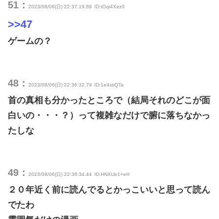
51：
2023/08/06(日) 22:37:19.86
ID:tOqi4Xez0
>>47
ゲームの？
48：
2023/08/06(日) 22:36:32.79
ID:1e4stiQTa
首の真相も分かったところで（結局それのどこが面
白いの・・・？）って複雑なだけで腑に落ちなかっ
たしな
49：
2023/08/06(日) 22:36:34.44
ID:HNXUe1+eH
２０年近く前に読んでるとかっこいいと思って読ん
でたわ