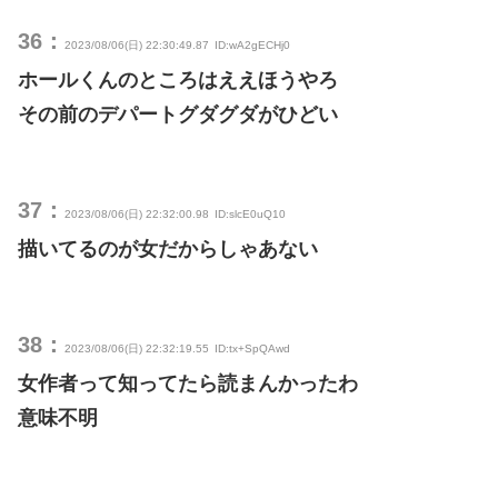
36：
2023/08/06(日) 22:30:49.87
ID:wA2gECHj0
ホールくんのところはええほうやろ
その前のデパートグダグダがひどい
37：
2023/08/06(日) 22:32:00.98
ID:slcE0uQ10
描いてるのが女だからしゃあない
38：
2023/08/06(日) 22:32:19.55
ID:tx+SpQAwd
女作者って知ってたら読まんかったわ
意味不明