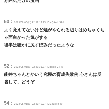
雰囲気だけの漫画
50：
2023/08/06(日) 22:37:14.75
ID:aQ9xdU5P0
よく覚えてないけど煙がやられる辺りはめちゃくち
ゃ面白かった気がする
後半は確かに尻すぼみだったような
52：
2023/08/06(日) 22:39:31.87
ID:HtbxFV4R0
能井ちゃんとかいう究極の育成失敗例 心さんは反
省して、どうぞ
54：
2023/08/06(日) 22:39:49.27
ID:1auxxxh40