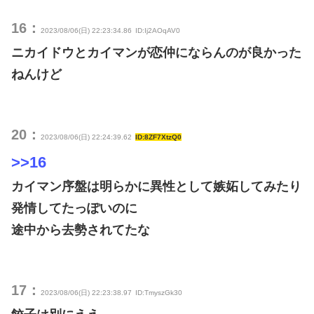
16：
2023/08/06(日) 22:23:34.86
ID:Ij2AOqAV0
ニカイドウとカイマンが恋仲にならんのが良かった
ねんけど
20：
2023/08/06(日) 22:24:39.62
ID:8ZF7XtzQ0
>>16
カイマン序盤は明らかに異性として嫉妬してみたり
発情してたっぽいのに
途中から去勢されてたな
17：
2023/08/06(日) 22:23:38.97
ID:TmyszGk30