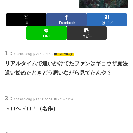
X
Facebook
はてブ
LINE
コピー
1：
2023/08/06(日) 22:16:53.36
ID:8ZF7XtzQ0
リアルタイムで追いかけてたファンはギョウザ魔法
遣い始めたときどう思いながら見てたんや？
3：
2023/08/06(日) 22:17:36.59
ID:aCj+c01Y0
ドロヘドロ！（名作）