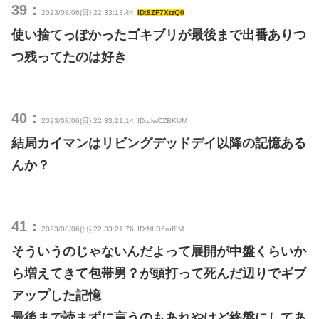
39：
2023/08/06(日) 22:33:13.44
ID:8ZF7XtzQ0
使い捨てっぽかったゴキブリが最後まで出番ありつ
つ残ってたのは好き
40：
2023/08/06(日) 22:33:21.14
ID:ulwCZBKUM
結局カイマンはリビングデッドデイ以降の記憶ある
んか？
41：
2023/08/06(日) 22:33:21.76
ID:NLB6ruf8M
そういうのじゃないんだよって展開が中盤くらいか
ら増えてきて包帯男？が頭打って死んだ辺りでギブ
アップした記憶
最後まで読まずに言うのもあれやけど終盤にしてあ