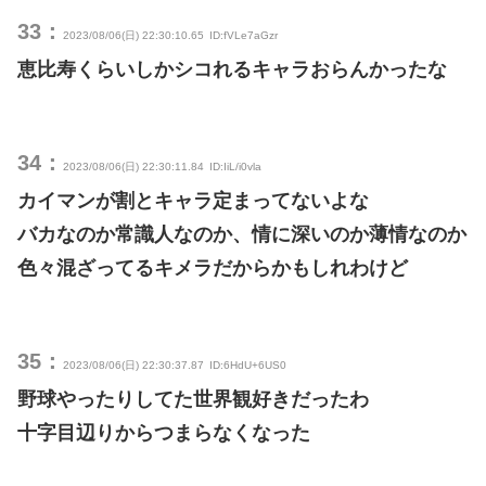
33：
2023/08/06(日) 22:30:10.65
ID:fVLe7aGzr
恵比寿くらいしかシコれるキャラおらんかったな
34：
2023/08/06(日) 22:30:11.84
ID:IiL/i0vla
カイマンが割とキャラ定まってないよな
バカなのか常識人なのか、情に深いのか薄情なのか
色々混ざってるキメラだからかもしれわけど
35：
2023/08/06(日) 22:30:37.87
ID:6HdU+6US0
野球やったりしてた世界観好きだったわ
十字目辺りからつまらなくなった