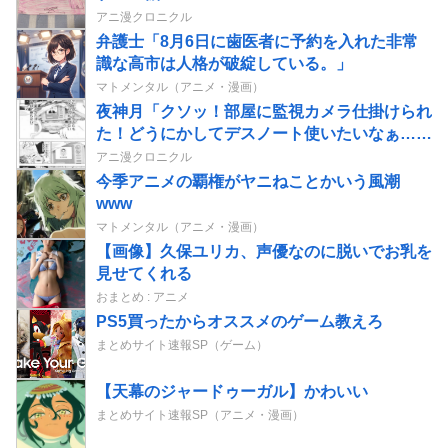
アニ漫クロニクル
弁護士「8月6日に歯医者に予約を入れた非常
識な高市は人格が破綻している。」
マトメンタル（アニメ・漫画）
夜神月「クソッ！部屋に監視カメラ仕掛けられ
た！どうにかしてデスノート使いたいなぁ…せ
や！」→結果
アニ漫クロニクル
今季アニメの覇権がヤニねことかいう風潮
www
マトメンタル（アニメ・漫画）
【画像】久保ユリカ、声優なのに脱いでお乳を
見せてくれる
おまとめ : アニメ
PS5買ったからオススメのゲーム教えろ
まとめサイト速報SP（ゲーム）
【天幕のジャードゥーガル】かわいい
まとめサイト速報SP（アニメ・漫画）