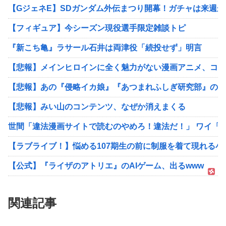
【GジェネE】SDガンダム外伝まつり開幕！ガチャは来週か
【フィギュア】今シーズン現役選手限定雑談トピ
『新こち亀』ラサール石井は両津役「続投せず」明言
【悲報】メインヒロインに全く魅力がない漫画アニメ、コレ
【悲報】あの『侵略イカ娘』『あつまれふしぎ研究部』の作
【悲報】みい山のコンテンツ、なぜか消えまくる
世間「違法漫画サイトで読むのやめろ！違法だ！」 ワイ「
【ラブライブ！】悩める107期生の前に制服を着て現れる
【公式】『ライザのアトリエ』のAIゲーム、出るwww
関連記事