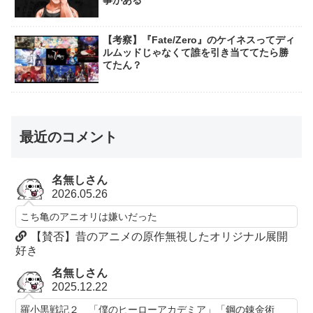
【考察】『Fate/Zero』のケイネスってディ
ルムッドじゃなくて誰を引き当ててたら勝
てたん？
最近のコメント
名無しさん
2026.05.26
こち亀のアニオリは嫌いだった
【賛否】昔のアニメの原作無視したオリジナル展開
好き
名無しさん
2025.12.22
羅小黒戦記２ 「僕のヒーローアカデミア」「鋼の錬金術