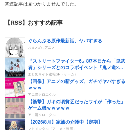
関連記事は見つかりませんでした。
【RSS】おすすめ記事
ぐらんぶる原作最新話、ヤバすぎる
おまとめ : アニメ
『ストリートファイター6』8/7本日から「鬼武
者」シリーズとのコラボイベント「鬼ノ道×拳
ノ道」が期間限定開催（～8/31）期間中ログイ
まとめサイト速報SP（ゲーム）
ンで「鬼EXカラー」などのプレゼントも
【画像】アニメの新グッズ、ガチでヤバすぎる
ｗｗｗ
アニ漫クロニクル
【衝撃】ガキの頃貧乏だったワイが「作った」
ゲーム機ｗｗｗｗｗ
アニ漫クロニクル
【2026/8月】家族の介護中【定期】
マトメンタル（アニメ・漫画）