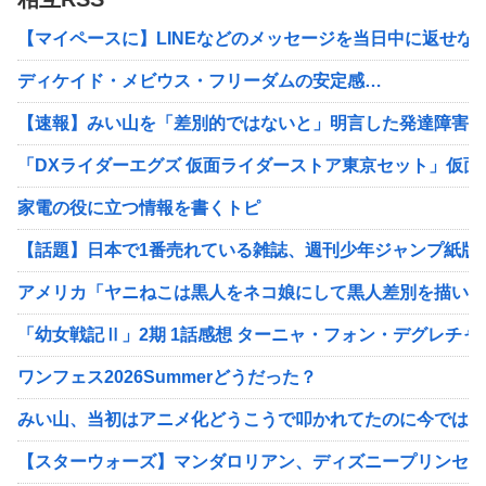
【マイペースに】LINEなどのメッセージを当日中に返せな
ディケイド・メビウス・フリーダムの安定感…
【速報】みい山を「差別的ではないと」明言した発達障害当
「DXライダーエグズ 仮面ライダーストア東京セット」仮
家電の役に立つ情報を書くトピ
【話題】日本で1番売れている雑誌、週刊少年ジャンプ紙版
アメリカ「ヤニねこは黒人をネコ娘にして黒人差別を描いた
「幼女戦記Ⅱ」2期 1話感想 ターニャ・フォン・デグレチ
ワンフェス2026Summerどうだった？
みい山、当初はアニメ化どうこうで叩かれてたのに今では作
【スターウォーズ】マンダロリアン、ディズニープリンセス