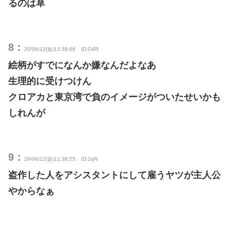
るのは草
8：
20/06/12(金)11:38:08
ID:O4R
絵柄がすでになんか嫌なんだよなあ
生理的に受けつけん
クロアカと東京湾で負のイメージがついたせいかも
しれんが
9：
20/06/12(金)11:38:25
ID:2qN
盗作した人をアシスタントにして雇うヤツが主人公
やからなぁ