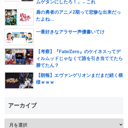
ムゲタンにしたろ！」←これ
盾の勇者のアニメ2期って悲惨な出来だっ
たよね…
一番好きなアラサー声優書いてけ
【考察】『Fate/Zero』のケイネスってデ
ィルムッドじゃなくて誰を引き当ててたら
勝てたん？
【朗報】エヴァンゲリオンまだまだ続く模
様ｗｗｗ
アーカイブ