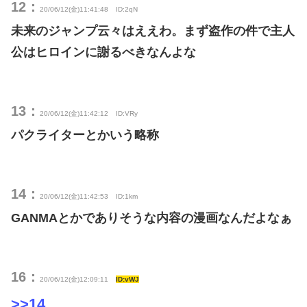
12：
20/06/12(金)11:41:48
ID:2qN
未来のジャンプ云々はええわ。まず盗作の件で主人
公はヒロインに謝るべきなんよな
13：
20/06/12(金)11:42:12
ID:VRy
パクライターとかいう略称
14：
20/06/12(金)11:42:53
ID:1km
GANMAとかでありそうな内容の漫画なんだよなぁ
16：
20/06/12(金)12:09:11
ID:vWJ
>>14