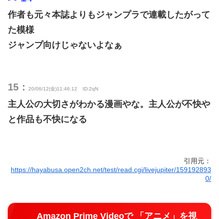
作者も元々本誌よりもジャンプラで連載したがって
た模様
ジャンプ向けじゃないよなぁ
15：
20/06/12(金)11:46:12
ID:2qN
主人公の大切さがわかる漫画やな。主人公が不快や
と作品も不快になる
引用元：
https://hayabusa.open2ch.net/test/read.cgi/livejupiter/159192893
0/
Amazon Prime Videoで 「アニメ」を視