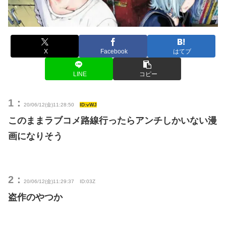
X
Facebook
はてブ
LINE
コピー
1：
20/06/12(金)11:28:50
ID:vWJ
このままラブコメ路線行ったらアンチしかいない漫
画になりそう
2：
20/06/12(金)11:29:37
ID:03Z
盗作のやつか