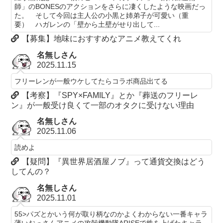
師」のBONESのアクションをさらに凄くしたような映画だっ
た。 そして今回は主人公の小黒と姉弟子が可愛い（重
要） ハガレンの「壁から土壁がせり出して...
【募集】地味におすすめなアニメ教えてくれ
名無しさん
2025.11.15
フリーレンが一般ウケしてたらコラボ商品出てる
【考察】『SPY×FAMILY』とか『葬送のフリーレ
ン』が一般受け良くて一部のオタクに受けない理由
名無しさん
2025.11.06
読めよ
【疑問】『異世界居酒屋ノブ』って通貨交換はどう
してんの？
名無しさん
2025.11.01
55>パズとかいう何が取り柄なのかよくわからない一番キャラ
薄いおっさんアニメの攻殻機動隊ARISEで株を上げたキャラ