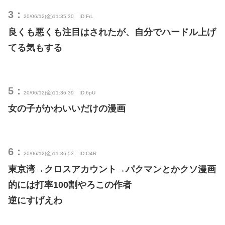
3：
20/06/12(金)11:35:30
ID:FrL
良くも悪くも注目はされたが、自分でハードル上げ
てる気もする
5：
20/06/12(金)11:36:39
ID:6pU
女の子がかわいいだけの漫画
6：
20/06/12(金)11:36:53
ID:O4R
東京湾→クロスアカウント→パクマンとかクソ漫画
的には打率100割やろこの作者
逆にすげえわ