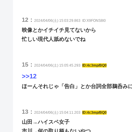
12：
2024/04/06(土) 15:03:29.863
ID:X9FONS8l0
映像とかイチイチ見てないから
忙しい現代人舐めないでね
15：
2024/04/06(土) 15:05:45.293
ID:4c3mp/BQ0
>>12
ほーんそれじゃ「告白」とか台詞全部鵜呑み
13：
2024/04/06(土) 15:04:11.203
ID:4c3mp/BQ0
山田→ハイスペ女子
市川→何の取り柄もないやつ