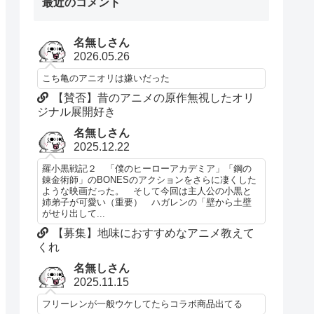
最近のコメント
名無しさん
2026.05.26
こち亀のアニオリは嫌いだった
【賛否】昔のアニメの原作無視したオリ
ジナル展開好き
名無しさん
2025.12.22
羅小黒戦記２ 「僕のヒーローアカデミア」「鋼の
錬金術師」のBONESのアクションをさらに凄くした
ような映画だった。 そして今回は主人公の小黒と
姉弟子が可愛い（重要） ハガレンの「壁から土壁
がせり出して...
【募集】地味におすすめなアニメ教えて
くれ
名無しさん
2025.11.15
フリーレンが一般ウケしてたらコラボ商品出てる