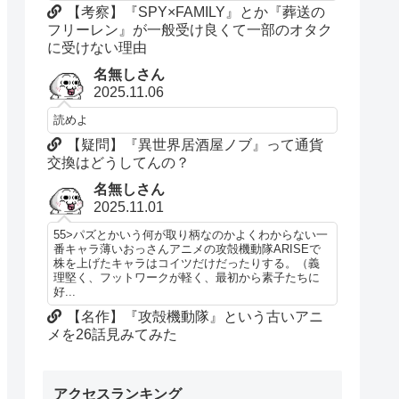
【考察】『SPY×FAMILY』とか『葬送の
フリーレン』が一般受け良くて一部のオタク
に受けない理由
名無しさん
2025.11.06
読めよ
【疑問】『異世界居酒屋ノブ』って通貨
交換はどうしてんの？
名無しさん
2025.11.01
55>パズとかいう何が取り柄なのかよくわからない一
番キャラ薄いおっさんアニメの攻殻機動隊ARISEで
株を上げたキャラはコイツだけだったりする。（義
理堅く、フットワークが軽く、最初から素子たちに
好...
【名作】『攻殻機動隊』という古いアニ
メを26話見みてみた
アクセスランキング