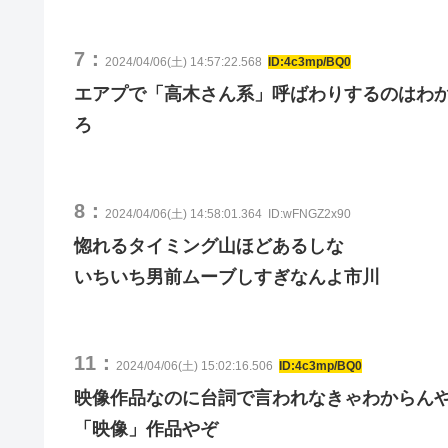
7：
2024/04/06(土) 14:57:22.568
ID:4c3mp/BQ0
エアプで「高木さん系」呼ばわりするのはわ
ろ
8：
2024/04/06(土) 14:58:01.364
ID:wFNGZ2x90
惚れるタイミング山ほどあるしな
いちいち男前ムーブしすぎなんよ市川
11：
2024/04/06(土) 15:02:16.506
ID:4c3mp/BQ0
映像作品なのに台詞で言われなきゃわからん
「映像」作品やぞ