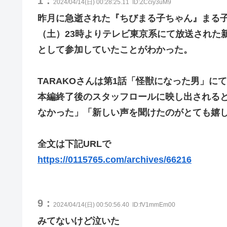
1：
2024/04/14(日) 00:28:25.11
ID:ZCciy3uM9
昨月に急逝された『ちびまる子ちゃん』まる子役
（土）23時よりテレビ東京系にて放送された
として参加していたことがわかった。
TARAKOさんは第1話「怪獣になった男」に
本編終了後のスタッフロールに映し出される
なかった」「新しい声を聞けたのがとても嬉
全文は下記URLで
https://0115765.com/archives/66216
9：
2024/04/14(日) 00:50:56.40
ID:fV1mmEm00
みてないけど泣いた