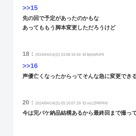
>>15
先の回で予定があったのかもな
あってももう脚本変更しただろうけど
18：
2024/04/14(日) 03:08:34.50
ID:fqlVoRvF0
>>16
声優亡くなったからってそんな急に変更でき
20：
2024/04/14(日) 05:10:07.29
ID:vu1ZPRPH0
今は完パケ納品結構あるから最終回まで撮っ