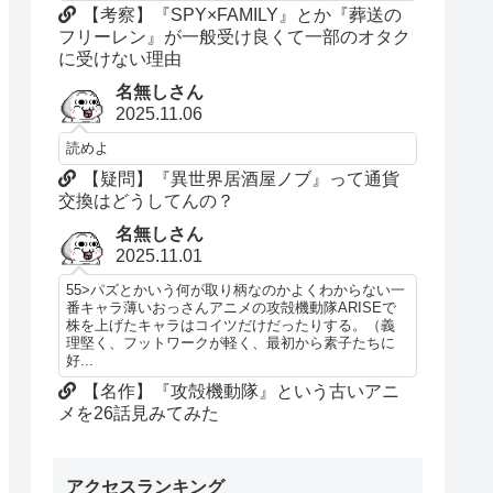
【考察】『SPY×FAMILY』とか『葬送の
フリーレン』が一般受け良くて一部のオタク
に受けない理由
名無しさん
2025.11.06
読めよ
【疑問】『異世界居酒屋ノブ』って通貨
交換はどうしてんの？
名無しさん
2025.11.01
55>パズとかいう何が取り柄なのかよくわからない一
番キャラ薄いおっさんアニメの攻殻機動隊ARISEで
株を上げたキャラはコイツだけだったりする。（義
理堅く、フットワークが軽く、最初から素子たちに
好...
【名作】『攻殻機動隊』という古いアニ
メを26話見みてみた
アクセスランキング