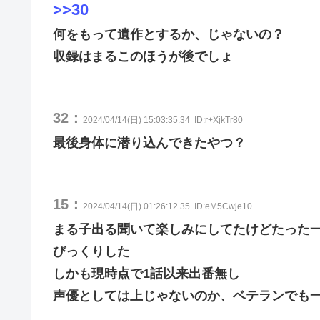
>>30
何をもって遺作とするか、じゃないの？
収録はまるこのほうが後でしょ
32：
2024/04/14(日) 15:03:35.34
ID:r+XjkTr80
最後身体に潜り込んできたやつ？
15：
2024/04/14(日) 01:26:12.35
ID:eM5Cwje10
まる子出る聞いて楽しみにしてたけどたった
びっくりした
しかも現時点で1話以来出番無し
声優としては上じゃないのか、ベテランでも