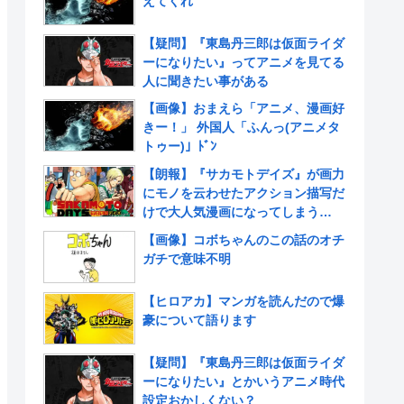
えてくれ
【疑問】『東島丹三郎は仮面ライダ
ーになりたい』ってアニメを見てる
人に聞きたい事がある
【画像】おまえら「アニメ、漫画好
きー！」 外国人「ふんっ(アニメタ
トゥー)」ﾄﾞﾝ
【朗報】『サカモトデイズ』が画力
にモノを云わせたアクション描写だ
けで大人気漫画になってしまう
www
【画像】コボちゃんのこの話のオチ
ガチで意味不明
【ヒロアカ】マンガを読んだので爆
豪について語ります
【疑問】『東島丹三郎は仮面ライダ
ーになりたい』とかいうアニメ時代
設定おかしくない？