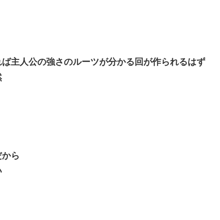
れば主人公の強さのルーツが分かる回が作られるはず
然
だから
い