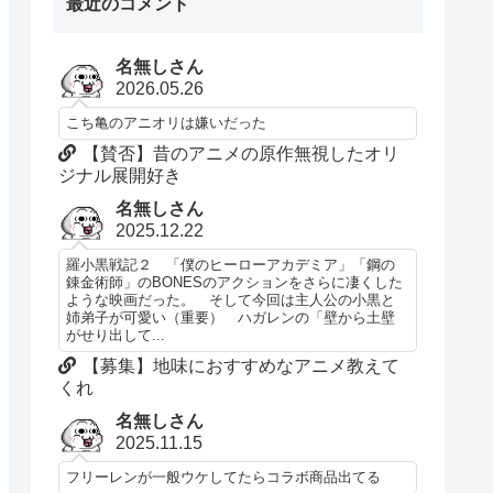
最近のコメント
名無しさん
2026.05.26
こち亀のアニオリは嫌いだった
【賛否】昔のアニメの原作無視したオリ
ジナル展開好き
名無しさん
2025.12.22
羅小黒戦記２ 「僕のヒーローアカデミア」「鋼の
錬金術師」のBONESのアクションをさらに凄くした
ような映画だった。 そして今回は主人公の小黒と
姉弟子が可愛い（重要） ハガレンの「壁から土壁
がせり出して...
【募集】地味におすすめなアニメ教えて
くれ
名無しさん
2025.11.15
フリーレンが一般ウケしてたらコラボ商品出てる