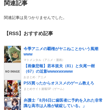
関連記事
関連記事は見つかりませんでした。
【RSS】おすすめ記事
今季アニメの覇権がヤニねことかいう風潮
www
マトメンタル（アニメ・漫画）
【画像悲報】若本規夫（81）と矢尾一樹
（67）の近影wwwxwxwww
おまとめ : アニメ
PS5買ったからオススメのゲーム教えろ
まとめサイト速報SP（ゲーム）
弁護士「8月6日に歯医者に予約を入れた非常
識な高市は人格が破綻している。」