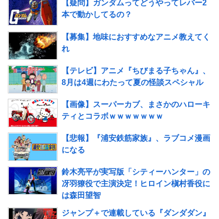
【疑問】ガンダムってどうやってレバー2
本で動かしてるの？
【募集】地味におすすめなアニメ教えてく
れ
【テレビ】アニメ『ちびまる子ちゃん』、
8月は4週にわたって夏の怪談スペシャル
【画像】スーパーカブ、まさかのハローキ
ティとコラボｗｗｗｗｗｗｗ
【悲報】『浦安鉄筋家族』、ラブコメ漫画
になる
鈴木亮平が実写版「シティーハンター」の
冴羽獠役で主演決定！ヒロイン槇村香役に
は森田望智
ジャンプ＋で連載している『ダンダダン』