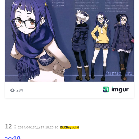
12：
2024/04/13(土) 17:18:25.30
ID:Cl/cypLh0
>>10