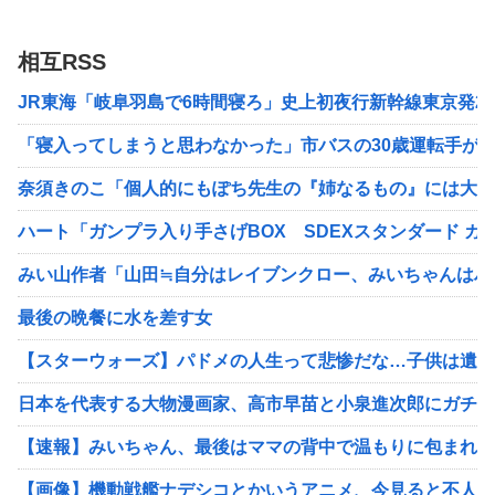
相互RSS
JR東海「岐阜羽島で6時間寝ろ」史上初夜行新幹線東京発2
「寝入ってしまうと思わなかった」市バスの30歳運転手が休
奈須きのこ「個人的にもぽち先生の『姉なるもの』には大変
ハート「ガンプラ入り手さげBOX SDEXスタンダード ガン
みい山作者「山田≒自分はレイブンクロー、みいちゃんはハッ
最後の晩餐に水を差す女
【スターウォーズ】パドメの人生って悲惨だな…子供は遺せ
日本を代表する大物漫画家、高市早苗と小泉進次郎にガチギ
【速報】みいちゃん、最後はママの背中で温もりに包まれな
【画像】機動戦艦ナデシコとかいうアニメ、今見ると不人気