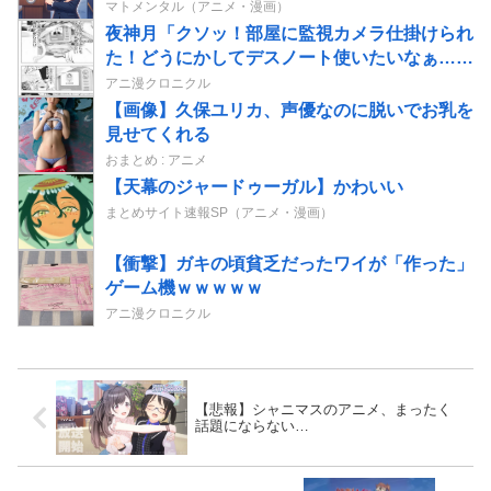
マトメンタル（アニメ・漫画）
夜神月「クソッ！部屋に監視カメラ仕掛けられ
た！どうにかしてデスノート使いたいなぁ…せ
や！」→結果
アニ漫クロニクル
【画像】久保ユリカ、声優なのに脱いでお乳を
見せてくれる
おまとめ : アニメ
【天幕のジャードゥーガル】かわいい
まとめサイト速報SP（アニメ・漫画）
【衝撃】ガキの頃貧乏だったワイが「作った」
ゲーム機ｗｗｗｗｗ
アニ漫クロニクル
【悲報】シャニマスのアニメ、まったく
話題にならない…