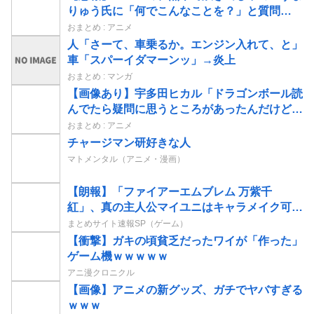
りゅう氏に「何でこんなことを？」と質問
www
おまとめ : アニメ
人「さーて、車乗るか。エンジン入れて、と」
車「スパーイダマーンッ」→炎上
おまとめ : マンガ
【画像あり】宇多田ヒカル「ドラゴンボール読
んでたら疑問に思うところがあったんだけど」
⇒ｗｗ
おまとめ : アニメ
チャージマン研好きな人
マトメンタル（アニメ・漫画）
【朗報】「ファイアーエムブレム 万紫千
紅」、真の主人公マイユニはキャラメイク可能
ｗｗ
まとめサイト速報SP（ゲーム）
【衝撃】ガキの頃貧乏だったワイが「作った」
ゲーム機ｗｗｗｗｗ
アニ漫クロニクル
【画像】アニメの新グッズ、ガチでヤバすぎる
ｗｗｗ