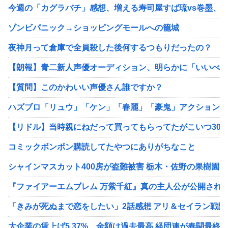
今週の「カグラバチ」感想、増える寿司屋すば琉vs巻墨、開
ゾンビパニック→ショッピングモールへの籠城
夜神月って倉庫で全員殺した後何するつもりだったの？
【朗報】青二新人声優オーディション、明らかに「いいべ…
【質問】このかわいい声優さん誰ですか？
ハズブロ「リュウ」「ケン」「春麗」「豪鬼」アクションフ
【リドル】当時親にねだって買ってもらってたがこいつ300
コミックボンボン購読してたやつにありがちなこと
シャインマスカット400房が盗難被害 栃木・佐野の果樹園
『ファイアーエムブレム 万紫千紅』真の主人公が公開され
「きみが死ぬまで恋をしたい」2話感想 アリ＆セイラン戦
大企業の賃上げ5.37%、金額は過去最高 経団連が春闘最終