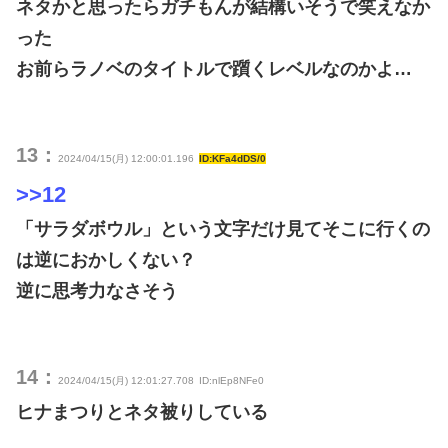
ネタかと思ったらガチもんが結構いそうで笑えなか
った
お前らラノベのタイトルで躓くレベルなのかよ…
13：
2024/04/15(月) 12:00:01.196
ID:KFa4dDS/0
>>12
「サラダボウル」という文字だけ見てそこに行くの
は逆におかしくない？
逆に思考力なさそう
14：
2024/04/15(月) 12:01:27.708
ID:nlEp8NFe0
ヒナまつりとネタ被りしている