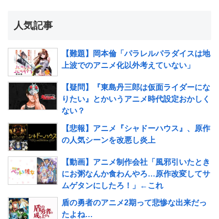
人気記事
【難題】岡本倫「パラレルパラダイスは地
上波でのアニメ化以外考えていない」
【疑問】『東島丹三郎は仮面ライダーにな
りたい』とかいうアニメ時代設定おかしく
ない？
【悲報】アニメ『シャドーハウス』、原作
の人気シーンを改悪し炎上
【動画】アニメ制作会社「風邪引いたとき
にお粥なんか食わんやろ…原作改変してサ
ムゲタンにしたろ！」←これ
盾の勇者のアニメ2期って悲惨な出来だっ
たよね…