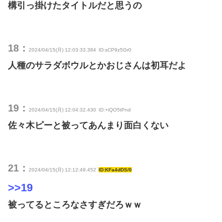
構引っ掛けたタイトルだと思うの
18：
2024/04/15(月) 12:03:33.384
ID:sCP9z5Gr0
人種のサラダボウルとかおじさんは初耳だよ
19：
2024/04/15(月) 12:04:32.430
ID:+iQO5tPnd
佐々木ピーと被ってあんまり面白くない
21：
2024/04/15(月) 12:12:49.452
ID:KFa4dDS/0
>>19
被ってるところなさすぎだろｗｗ