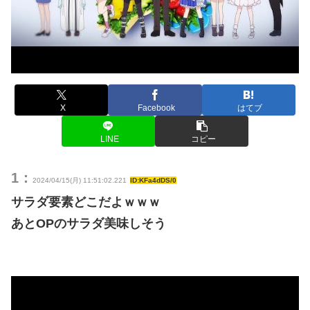
X
Facebook
はてブ
LINE
コピー
1：
2024/04/15(月) 11:51:02.221
ID:KFa4dDS/0
サラダ要素どこだよｗｗｗ
あとOPのサラダ美味しそう