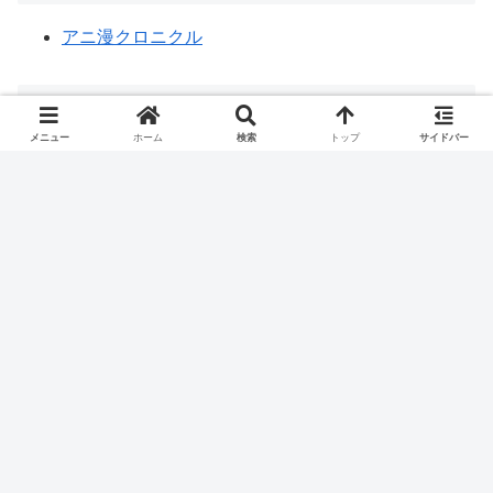
アニ漫クロニクル
SNSフォローボタン
メニュー
ホーム
検索
トップ
サイドバー
anicomigeeksをフォローする
ホーム