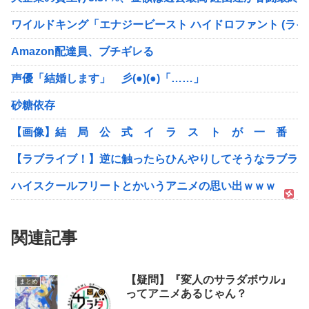
ワイルドキング「エナジービースト ハイドロファント (ライト
Amazon配達員、ブチギレる
声優「結婚します」 彡(●)(●)「……」
砂糖依存
【画像】結 局 公 式 イ ラ ス ト が 一 番 エ
【ラブライブ！】逆に触ったらひんやりしてそうなラブライ
ハイスクールフリートとかいうアニメの思い出ｗｗｗ
関連記事
【疑問】『変人のサラダボウル』
まとめ
ってアニメあるじゃん？