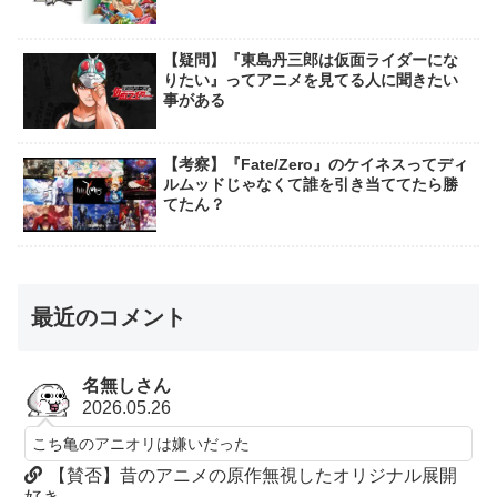
【疑問】『東島丹三郎は仮面ライダーにな
りたい』ってアニメを見てる人に聞きたい
事がある
【考察】『Fate/Zero』のケイネスってディ
ルムッドじゃなくて誰を引き当ててたら勝
てたん？
最近のコメント
名無しさん
2026.05.26
こち亀のアニオリは嫌いだった
【賛否】昔のアニメの原作無視したオリジナル展開