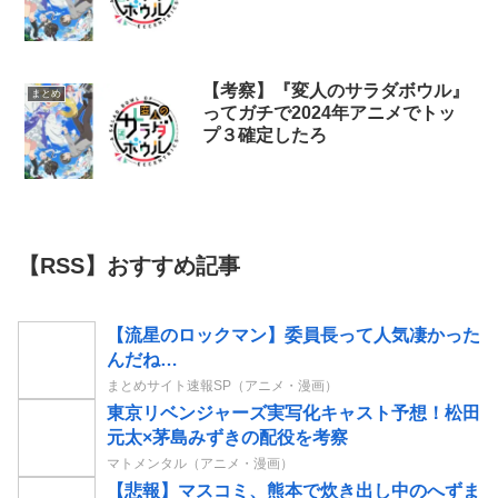
【考察】『変人のサラダボウル』
まとめ
ってガチで2024年アニメでトッ
プ３確定したろ
【RSS】おすすめ記事
【流星のロックマン】委員長って人気凄かった
んだね…
まとめサイト速報SP（アニメ・漫画）
東京リベンジャーズ実写化キャスト予想！松田
元太×茅島みずきの配役を考察
マトメンタル（アニメ・漫画）
【悲報】マスコミ、熊本で炊き出し中のへずま