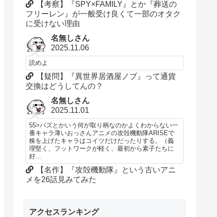
【考察】『SPY×FAMILY』とか『葬送の
フリーレン』が一般受け良くて一部のオタク
に受けない理由
名無しさん
2025.11.06
読めよ
【疑問】『異世界居酒屋ノブ』って通貨
交換はどうしてんの？
名無しさん
2025.11.01
55>パズとかいう何が取り柄なのかよくわからない一
番キャラ薄いおっさんアニメの攻殻機動隊ARISEで
株を上げたキャラはコイツだけだったりする。（義
理堅く、フットワークが軽く、最初から素子たちに
好...
【名作】『攻殻機動隊』という古いアニ
メを26話見みてみた
アクセスランキング