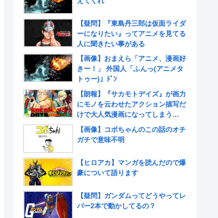
えてくれ
【疑問】『東島丹三郎は仮面ライダ
ーになりたい』ってアニメを見てる
人に聞きたい事がある
【画像】おまえら「アニメ、漫画好
きー！」 外国人「ふんっ(アニメタ
トゥー)」ﾄﾞﾝ
【朗報】『サカモトデイズ』が画力
にモノを云わせたアクション描写だ
けで大人気漫画になってしまう
www
【画像】コボちゃんのこの話のオチ
ガチで意味不明
【ヒロアカ】マンガを読んだので爆
豪について語ります
【疑問】ガンダムってどうやってレ
バー2本で動かしてるの？