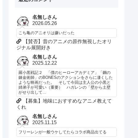
名無しさん
2026.05.26
こち亀のアニオリは嫌いだった
【賛否】昔のアニメの原作無視したオリ
ジナル展開好き
名無しさん
2025.12.22
羅小黒戦記２ 「僕のヒーローアカデミア」「鋼の
錬金術師」のBONESのアクションをさらに凄くした
ような映画だった。 そして今回は主人公の小黒と
姉弟子が可愛い（重要） ハガレンの「壁から土壁
がせり出して...
【募集】地味におすすめなアニメ教えて
くれ
名無しさん
2025.11.15
フリーレンが一般ウケしてたらコラボ商品出てる