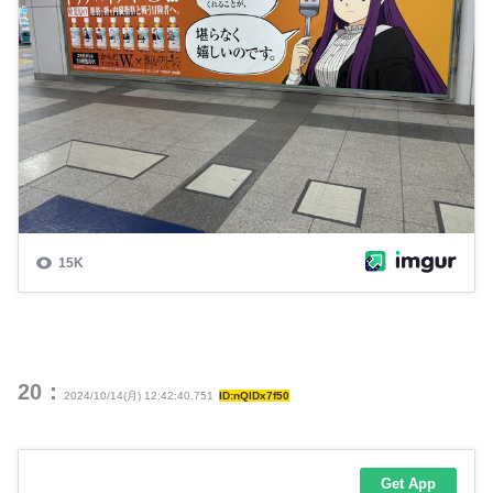
20：
2024/10/14(月) 12:42:40.751
ID:nQIDx7f50