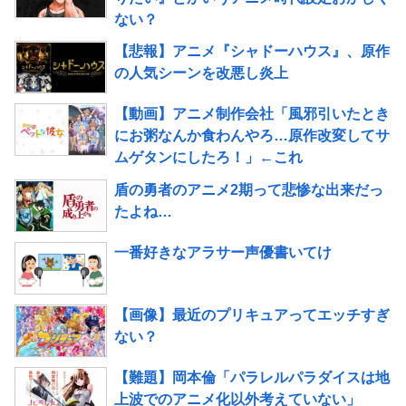
ない？
【悲報】アニメ『シャドーハウス』、原作
の人気シーンを改悪し炎上
【動画】アニメ制作会社「風邪引いたとき
にお粥なんか食わんやろ…原作改変してサ
ムゲタンにしたろ！」←これ
盾の勇者のアニメ2期って悲惨な出来だっ
たよね…
一番好きなアラサー声優書いてけ
【画像】最近のプリキュアってエッチすぎ
ない？
【難題】岡本倫「パラレルパラダイスは地
上波でのアニメ化以外考えていない」