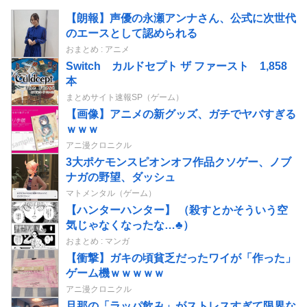
【朗報】声優の永瀬アンナさん、公式に次世代
のエースとして認められる
おまとめ : アニメ
Switch カルドセプト ザ ファースト 1,858
本
まとめサイト速報SP（ゲーム）
【画像】アニメの新グッズ、ガチでヤバすぎる
ｗｗｗ
アニ漫クロニクル
3大ポケモンスピオンオフ作品クソゲー、ノブ
ナガの野望、ダッシュ
マトメンタル（ゲーム）
【ハンターハンター】 （殺すとかそういう空
気じゃなくなったな…♣）
おまとめ : マンガ
【衝撃】ガキの頃貧乏だったワイが「作った」
ゲーム機ｗｗｗｗｗ
アニ漫クロニクル
旦那の「ラッパ飲み」がストレスすぎて限界な