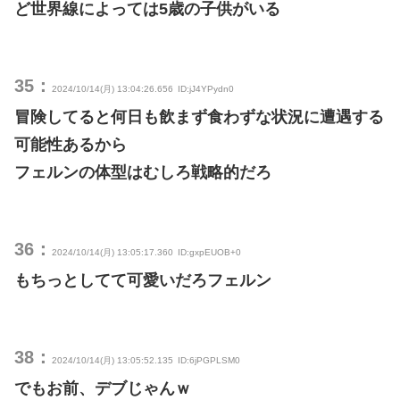
ど世界線によっては5歳の子供がいる
35：
2024/10/14(月) 13:04:26.656
ID:jJ4YPydn0
冒険してると何日も飲まず食わずな状況に遭遇する
可能性あるから
フェルンの体型はむしろ戦略的だろ
36：
2024/10/14(月) 13:05:17.360
ID:gxpEUOB+0
もちっとしてて可愛いだろフェルン
38：
2024/10/14(月) 13:05:52.135
ID:6jPGPLSM0
でもお前、デブじゃんｗ