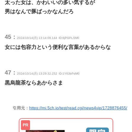
太った女は、かわいいの多い気するが
男はなんで豚ばっかなんだろ
45：
2024/10/14(月) 13:14:08.144
ID:6jPGPLSM0
女には包容力という便利な言葉があるからな
47：
2024/10/14(月) 13:29:32.252
ID:1Y63bPdM0
黒烏龍茶ならあからさま
引用元：
https://mi.5ch.io/test/read.cgi/news4vip/1728876455/
PR