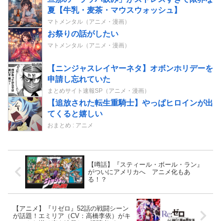
夏【牛乳・麦茶・マウスウォッシュ】
マトメンタル（アニメ・漫画）
お祭りの話がしたい
マトメンタル（アニメ・漫画）
【ニンジャスレイヤーネタ】オボンホリデーを
申請し忘れていた
まとめサイト速報SP（アニメ・漫画）
【追放された転生重騎士】やっぱヒロインが出
てくると嬉しい
おまとめ : アニメ
【噂話】『スティール・ボール・ラン』
がついにアメリカへ アニメ化もあ
る！？
【アニメ】『リゼロ』52話の戦闘シーン
が話題！エミリア（CV：高橋李依）がキ