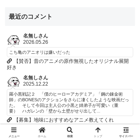
最近のコメント
名無しさん
2026.05.26
こち亀のアニオリは嫌いだった
【賛否】昔のアニメの原作無視したオリジナル展開
好き
名無しさん
2025.12.22
羅小黒戦記２ 「僕のヒーローアカデミア」「鋼の錬金術
師」のBONESのアクションをさらに凄くしたような映画だっ
た。 そして今回は主人公の小黒と姉弟子が可愛い（重
要） ハガレンの「壁から土壁がせり出して...
【募集】地味におすすめなアニメ教えてくれ
名無しさん
2025.11.15
メニュー
ホーム
検索
トップ
サイドバー