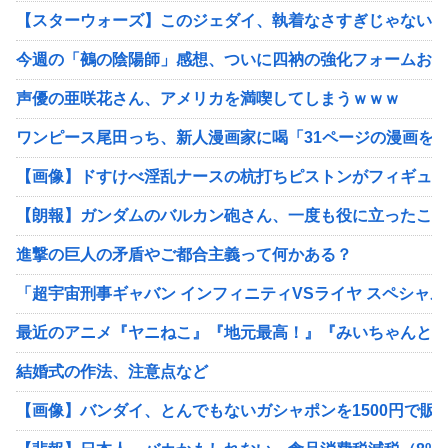
【スターウォーズ】このジェダイ、執着なさすぎじゃない？
今週の「鵺の陰陽師」感想、ついに四衲の強化フォームお披
声優の亜咲花さん、アメリカを満喫してしまうｗｗｗ
ワンピース尾田っち、新人漫画家に喝「31ページの漫画を
【画像】ドすけべ淫乱ナースの杭打ちピストンがフィギュア
【朗報】ガンダムのバルカン砲さん、一度も役に立ったこと
進撃の巨人の矛盾やご都合主義って何かある？
「超宇宙刑事ギャバン インフィニティVSライヤ スペシャル
最近のアニメ『ヤニねこ』『地元最高！』『みいちゃんと山
結婚式の作法、注意点など
【画像】バンダイ、とんでもないガシャポンを1500円で販