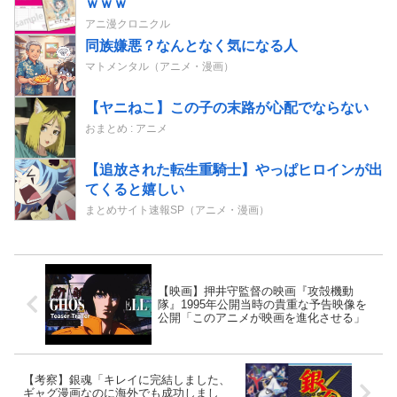
ｗｗｗ
アニ漫クロニクル
同族嫌悪？なんとなく気になる人
マトメンタル（アニメ・漫画）
【ヤニねこ】この子の末路が心配でならない
おまとめ : アニメ
【追放された転生重騎士】やっぱヒロインが出
てくると嬉しい
まとめサイト速報SP（アニメ・漫画）
【映画】押井守監督の映画『攻殻機動
隊』1995年公開当時の貴重な予告映像を
公開「このアニメが映画を進化させる」
【考察】銀魂「キレイに完結しました、
ギャグ漫画なのに海外でも成功しまし