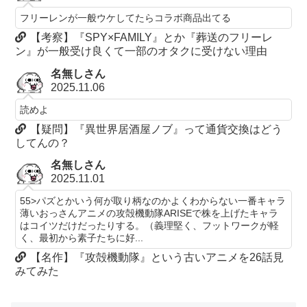
フリーレンが一般ウケしてたらコラボ商品出てる
【考察】『SPY×FAMILY』とか『葬送のフリーレ
ン』が一般受け良くて一部のオタクに受けない理由
名無しさん
2025.11.06
読めよ
【疑問】『異世界居酒屋ノブ』って通貨交換はどう
してんの？
名無しさん
2025.11.01
55>パズとかいう何が取り柄なのかよくわからない一番キャラ
薄いおっさんアニメの攻殻機動隊ARISEで株を上げたキャラ
はコイツだけだったりする。（義理堅く、フットワークが軽
く、最初から素子たちに好...
【名作】『攻殻機動隊』という古いアニメを26話見
みてみた