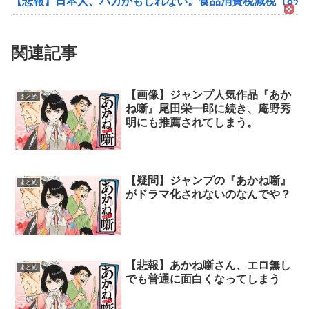
【悲報】日本人、バカかもしれない。食品消費税減税（8%→1
関連記事
【画像】ジャンプ人気作品『あか
まとめ
ね噺』尾田栄一郎に続き、庵野秀
明にも推薦されてしまう。
【疑問】ジャンプの『あかね噺』
まとめ
がドラマ化されないのなんでや？
【悲報】あかね噺さん、エロ無し
まとめ
でも普通に面白くなってしまう