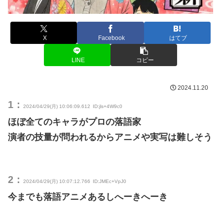
X
Facebook
はてブ
LINE
コピー
2024.11.20
1：
2024/04/29(月) 10:06:09.612
ID:jls+4W9c0
ほぼ全てのキャラがプロの落語家
演者の技量が問われるからアニメや実写は難しそう
2：
2024/04/29(月) 10:07:12.766
ID:JMEc+VpJ0
今までも落語アニメあるしへーきへーき