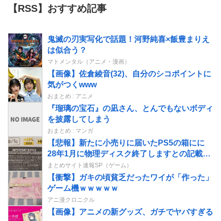
【RSS】おすすめ記事
鬼滅の刃実写化で話題！河野純喜×飯豊まりえ
は似合う？
マトメンタル（アニメ・漫画）
【画像】佐倉綾音(32)、自分のシコポイントに
気がつくwww
おまとめ : アニメ
『瑠璃の宝石』の凪さん、とんでもないボディ
を披露してしまう
おまとめ : マンガ
【悲報】新たに小売りに届いたPS5の箱にに
28年1月に物理ディスク終了しますとの記載が
入る
まとめサイト速報SP（ゲーム）
【衝撃】ガキの頃貧乏だったワイが「作った」
ゲーム機ｗｗｗｗｗ
アニ漫クロニクル
【画像】アニメの新グッズ、ガチでヤバすぎる