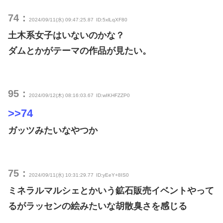
74：
2024/09/11(水) 09:47:25.87
ID:5xlLqXF80
土木系女子はいないのかな？
ダムとかがテーマの作品が見たい。
95：
2024/09/12(木) 08:16:03.67
ID:wIKHFZZP0
>>74
ガッツみたいなやつか
75：
2024/09/11(水) 10:31:29.77
ID:yEeY+8IS0
ミネラルマルシェとかいう鉱石販売イベントやって
るがラッセンの絵みたいな胡散臭さを感じる