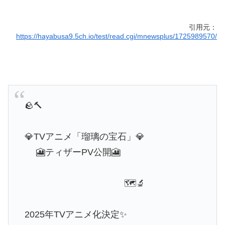
引用元：
https://hayabusa9.5ch.io/test/read.cgi/mnewsplus/1725989570/
🪨🔨
💎TVアニメ「瑠璃の宝石」💎
🎦ティザーPV公開🎦
🗺🔬
2025年TVアニメ化決定✨