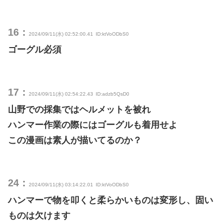
16：
2024/09/11(水) 02:52:00.41
ID:ktVoODbS0
ゴーグル必須
17：
2024/09/11(水) 02:54:22.43
ID:adzb5QsD0
山野での採集ではヘルメットを被れ
ハンマー作業の際にはゴーグルも着用せよ
この漫画は素人が描いてるのか？
24：
2024/09/11(水) 03:14:22.01
ID:ktVoODbS0
ハンマーで物を叩くと柔らかいものは変形し、固い
ものは欠けます