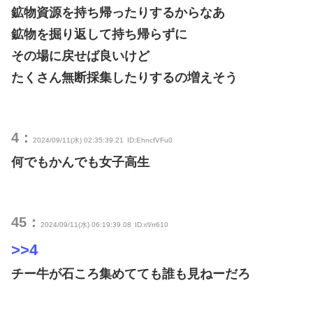
鉱物資源を持ち帰ったりするからなあ
鉱物を掘り返して持ち帰らずに
その場に戻せば良いけど
たくさん無断採集したりするの増えそう
4：
2024/09/11(水) 02:35:39.21
ID:EhncfVFu0
何でもかんでも女子高生
45：
2024/09/11(水) 06:19:39.08
ID:r/l/rr610
>>4
チー牛が石ころ集めてても誰も見ねーだろ