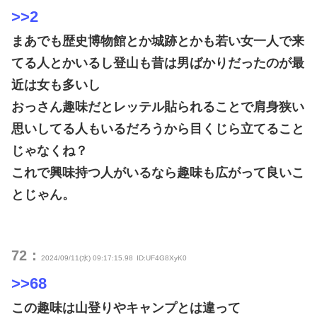
>>2
まあでも歴史博物館とか城跡とかも若い女一人で来
てる人とかいるし登山も昔は男ばかりだったのが最
近は女も多いし
おっさん趣味だとレッテル貼られることで肩身狭い
思いしてる人もいるだろうから目くじら立てること
じゃなくね？
これで興味持つ人がいるなら趣味も広がって良いこ
とじゃん。
72：
2024/09/11(水) 09:17:15.98
ID:UF4G8XyK0
>>68
この趣味は山登りやキャンプとは違って