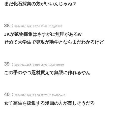
まだ化石採集の方がいいんじゃね？
38：
2024/09/11(水) 05:54:22.48
ID:0jyf35/f0
JKが鉱物採集はさすがに無理があるw
せめて大学生で専攻が地学とならまだわかるけど
39：
2024/09/11(水) 05:56:06.98
ID:JuRbrpib0
この手のやつ題材買えて無限に作れるやん
40：
2024/09/11(水) 05:58:22.73
ID:RiwOtBa+0
女子高生を採集する漫画の方が楽しそうだろ