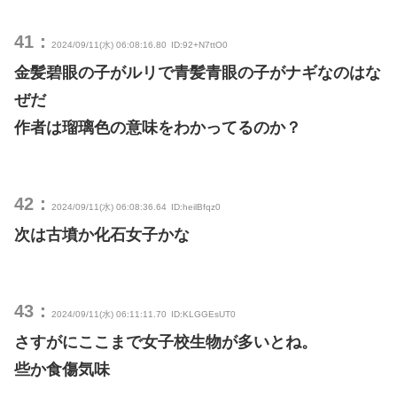
41：
2024/09/11(水) 06:08:16.80
ID:92+N7ttO0
金髪碧眼の子がルリで青髪青眼の子がナギなのはな
ぜだ
作者は瑠璃色の意味をわかってるのか？
42：
2024/09/11(水) 06:08:36.64
ID:heilBfqz0
次は古墳か化石女子かな
43：
2024/09/11(水) 06:11:11.70
ID:KLGGEsUT0
さすがにここまで女子校生物が多いとね。
些か食傷気味