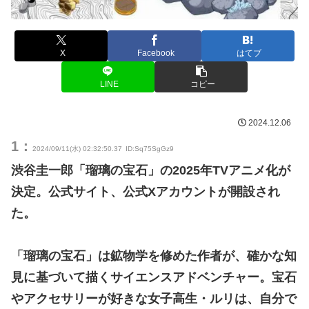
X
Facebook
はてブ
LINE
コピー
2024.12.06
1：
2024/09/11(水) 02:32:50.37
ID:Sq75SgGz9
渋谷圭一郎「瑠璃の宝石」の2025年TVアニメ化が
決定。公式サイト、公式Xアカウントが開設され
た。
「瑠璃の宝石」は鉱物学を修めた作者が、確かな知
見に基づいて描くサイエンスアドベンチャー。宝石
やアクセサリーが好きな女子高生・ルリは、自分で