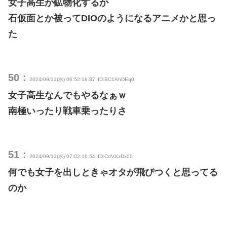
女子高生が鉱物化するか
石仮面とか被ってDIOのようになるアニメかと思っ
た
50：
2024/09/11(水) 06:52:18.87
ID:BC1AhDEq0
女子高生なんでもやるなぁｗ
南極いったり戦車乗ったりさ
51：
2024/09/11(水) 07:02:16.54
ID:CdVXxDx00
何でも女子を出しときゃオタが飛びつくと思ってる
のか