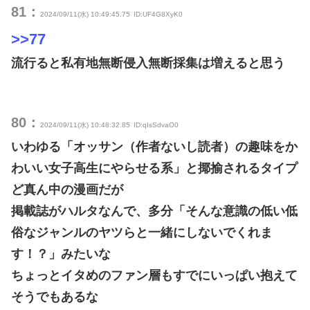
81：
2024/09/11(水) 10:49:45.75
ID:UF4G8XyK0
>>77
流行ると私有地無断侵入無断採集は増えると思う
80：
2024/09/11(水) 10:48:32.85
ID:qIsSdvaO0
いわゆる「オッサン（作者ないし読者）の趣味をか
わいい女子高生にやらせる系」と揶揄されるタイプ
ど真ん中の漫画だが
掲載誌がハルタなんで、多分「そんな意識の低い低
俗なジャンルのヤツらと一緒にしないでくれま
す！？」みたいな
ちょっとイタめのファン層もすでにいっぱい抱えて
そうでもあるな