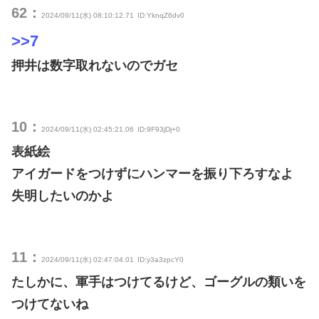
62：
2024/09/11(水) 08:10:12.71
ID:YknqZ6dv0
>>7
押井は数字取れないのでガセ
10：
2024/09/11(水) 02:45:21.06
ID:9F93jDj+0
表紙絵
アイガードをつけずにハンマーを振り下ろすなよ
失明したいのかよ
11：
2024/09/11(水) 02:47:04.01
ID:y3a3zpcY0
たしかに、軍手はつけてるけど、ゴーグルの類いを
つけてないね