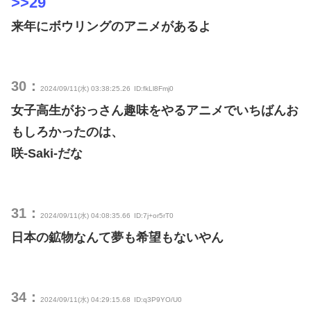
>>29
来年にボウリングのアニメがあるよ
30：
2024/09/11(水) 03:38:25.26
ID:fkLl8Fmj0
女子高生がおっさん趣味をやるアニメでいちばんお
もしろかったのは、
咲-Saki-だな
31：
2024/09/11(水) 04:08:35.66
ID:7j+or5rT0
日本の鉱物なんて夢も希望もないやん
34：
2024/09/11(水) 04:29:15.68
ID:q3P9YO/U0