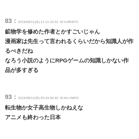
83：
2024/09/11(水) 11:11:16.52
ID:VclRtSf70
鉱物学を修めた作者とかすごいじゃん
漫画家は先生って言われるくらいだから知識人が作
るべきだね
なろう小説のようにRPGゲームの知識しかない作
品が多すぎる
93：
2024/09/12(木) 05:43:06.40
ID:r6c+/iWV0
転生物か女子高生物しかねえな
アニメも終わった日本