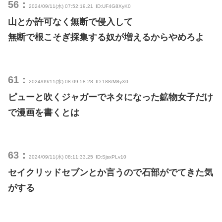
56：
2024/09/11(水) 07:52:19.21
ID:UF4G8XyK0
山とか許可なく無断で侵入して
無断で根こそぎ採集する奴が増えるからやめろよ
61：
2024/09/11(水) 08:09:58.28
ID:188/M8yX0
ピューと吹くジャガーでネタになった鉱物女子だけ
で漫画を書くとは
63：
2024/09/11(水) 08:11:33.25
ID:SjsxPLv10
セイクリッドセブンとか言うので石部がでてきた気
がする