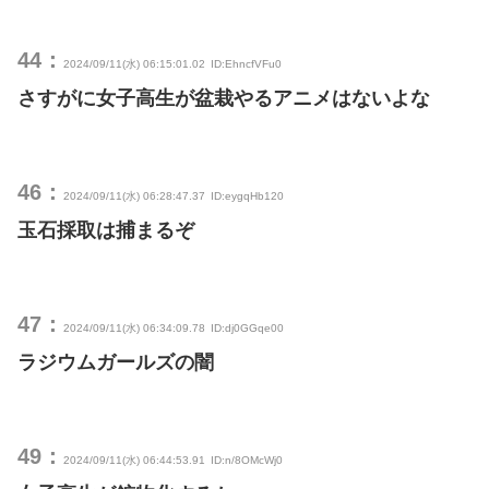
44：
2024/09/11(水) 06:15:01.02
ID:EhncfVFu0
さすがに女子高生が盆栽やるアニメはないよな
46：
2024/09/11(水) 06:28:47.37
ID:eygqHb120
玉石採取は捕まるぞ
47：
2024/09/11(水) 06:34:09.78
ID:dj0GGqe00
ラジウムガールズの闇
49：
2024/09/11(水) 06:44:53.91
ID:n/8OMcWj0