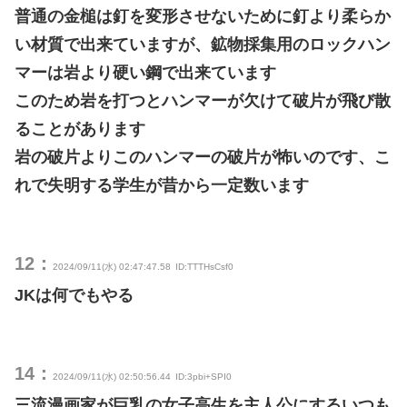
普通の金槌は釘を変形させないために釘より柔らか
い材質で出来ていますが、鉱物採集用のロックハン
マーは岩より硬い鋼で出来ています
このため岩を打つとハンマーが欠けて破片が飛び散
ることがあります
岩の破片よりこのハンマーの破片が怖いのです、こ
れで失明する学生が昔から一定数います
12：
2024/09/11(水) 02:47:47.58
ID:TTTHsCsf0
JKは何でもやる
14：
2024/09/11(水) 02:50:56.44
ID:3pbi+SPI0
三流漫画家が巨乳の女子高生を主人公にするいつも