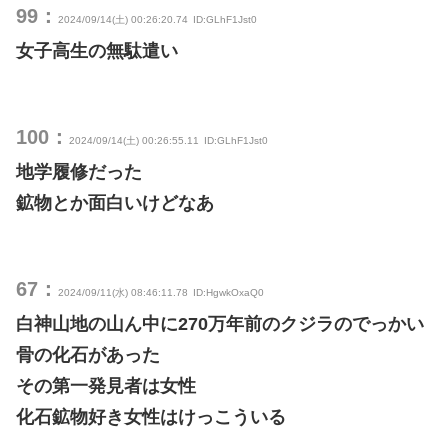
99：
2024/09/14(土) 00:26:20.74
ID:GLhF1Jst0
女子高生の無駄遣い
100：
2024/09/14(土) 00:26:55.11
ID:GLhF1Jst0
地学履修だった
鉱物とか面白いけどなあ
67：
2024/09/11(水) 08:46:11.78
ID:HgwkOxaQ0
白神山地の山ん中に270万年前のクジラのでっかい
骨の化石があった
その第一発見者は女性
化石鉱物好き女性はけっこういる