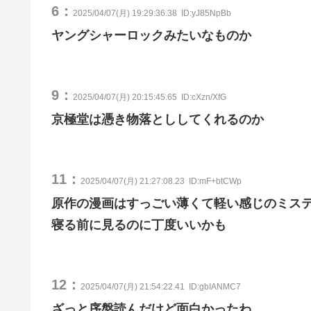
6：
2025/04/07(月) 19:29:36.38
ID:yJ85NpBb
ヤングシャーロックみたいなものか
9：
2025/04/07(月) 20:15:45.65
ID:cXzn/XfG
京極堂は憑き物落とししてくれるのか
11：
2025/04/07(月) 21:27:08.23
ID:mF+btCWp
原作の漫画はすっごい薄くて軽い感じのミス
寝る前に見るのに丁度いいかも
12：
2025/04/07(月) 21:54:22.41
ID:gbIANMC7
ざっと序盤読んだけど面白かったわ