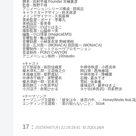
脚本 - 田村半蔵 Founder 京極夏彦
監督 - 熊野千尋
アニメーションシリーズ構成 - 岡篤志
キャラクターデザイン - 鈴木政彦
メインデザイナー - 久我嘉輝
美術監督・ボード - 李書九
美術設定 - 姜美香
色彩設計 - のぼりはるこ
撮影監督 - 山脇奈々実
編集 - 小口理菜 (imagicaEMS)
音響監督 - 亀山俊樹
音響効果 - 小林亜衣里 野崎博樹
音楽 - 広川恵一 (MONACA) 髙田龍一 (MONACA)
音響制作 - ビットグルーヴプロモーション
音楽制作 - PONY CANYON
アニメーション制作 - 100studio
○キャスト
日下部栞奈 - 前田佳織里 中禅寺秋彦 - 小西克幸
榎木津礼二郎 - 立花慎之介 関口巽 - 西地修哉
木場修太郎 - 星野貴紀 中禅寺敦子 - 降幡愛
中禅寺千鶴子 - 茅野愛衣 石榴 - 森永千才
榎木津総一郎 - 宮本充 雪絵 - 佐倉薫
蓑田静江 - 小笠原早紀 連城花代 - 藤井ゆきよ
小川涼子 - 赤尾ひかる タケ坊(幸田武) - 羽多野渉
○テーマソング
オープニング主題歌 - 「彼女は今、迷宮の中。」 HoneyWorks feat.
エンディング主題歌 - 「君の知らないこと」 Sizuk
17：
2025/04/07(月) 22:28:28.61
ID:ZQDLptp9