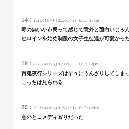
14：
2025/04/07(月) 21:55:04.27
ID:0LmeJTzn
毒の無い小市民って感じで意外と面白いじゃ
ヒロインを始め制服の女子生徒達が可愛かっ
19：
2025/04/08(火) 01:38:40.05
ID:FhGGq3tD
百鬼夜行シリーズは早々にうんざりしてしま
こっちは見られる
20：
2025/04/08(火) 01:58:26.14
ID:FF+4rBKw
意外とコメディ寄りだった