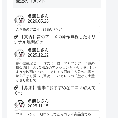
最近のコメント
名無しさん
2026.05.26
こち亀のアニオリは嫌いだった
【賛否】昔のアニメの原作無視したオリ
ジナル展開好き
名無しさん
2025.12.22
羅小黒戦記２ 「僕のヒーローアカデミア」「鋼の
錬金術師」のBONESのアクションをさらに凄くした
ような映画だった。 そして今回は主人公の小黒と
姉弟子が可愛い（重要） ハガレンの「壁から土壁
がせり出して...
【募集】地味におすすめなアニメ教えて
くれ
名無しさん
2025.11.15
フリーレンが一般ウケしてたらコラボ商品出てる