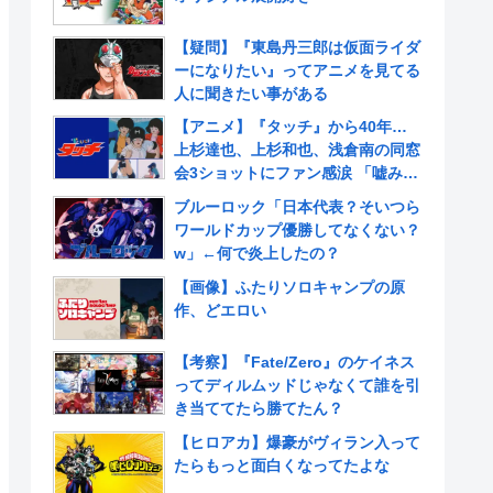
【疑問】『東島丹三郎は仮面ライダ
ーになりたい』ってアニメを見てる
人に聞きたい事がある
【アニメ】『タッチ』から40年…
上杉達也、上杉和也、浅倉南の同窓
会3ショットにファン感涙 「嘘みた
いだろ…また三人揃ってるんだぜ」
ブルーロック「日本代表？そいつら
ワールドカップ優勝してなくない？
w」←何で炎上したの？
【画像】ふたりソロキャンプの原
作、どエロい
【考察】『Fate/Zero』のケイネス
ってディルムッドじゃなくて誰を引
き当ててたら勝てたん？
【ヒロアカ】爆豪がヴィラン入って
たらもっと面白くなってたよな