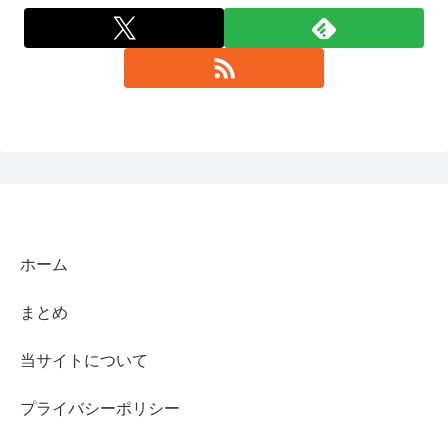
ホーム
まとめ
当サイトについて
プライバシーポリシー