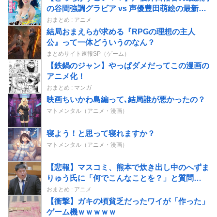
の谷間強調グラビア vs 声優豊田萌絵の最新胸
の谷間強調グラビア
おまとめ : アニメ
結局おまえらが求める『RPGの理想の主人
公』って一体どういうのなん？
まとめサイト速報SP（ゲーム）
【鉄鍋のジャン】やっぱダメだってこの漫画の
アニメ化！
おまとめ : マンガ
映画ちいかわ島編って､結局誰が悪かったの？
マトメンタル（アニメ・漫画）
寝よう！と思って寝れますか？
マトメンタル（アニメ・漫画）
【悲報】マスコミ、熊本で炊き出し中のへずま
りゅう氏に「何でこんなことを？」と質問
www
おまとめ : アニメ
【衝撃】ガキの頃貧乏だったワイが「作った」
ゲーム機ｗｗｗｗｗ