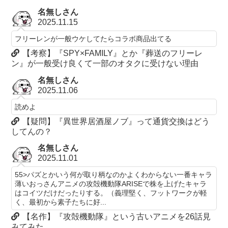
名無しさん
2025.11.15
フリーレンが一般ウケしてたらコラボ商品出てる
【考察】『SPY×FAMILY』とか『葬送のフリーレ
ン』が一般受け良くて一部のオタクに受けない理由
名無しさん
2025.11.06
読めよ
【疑問】『異世界居酒屋ノブ』って通貨交換はどう
してんの？
名無しさん
2025.11.01
55>パズとかいう何が取り柄なのかよくわからない一番キャラ
薄いおっさんアニメの攻殻機動隊ARISEで株を上げたキャラ
はコイツだけだったりする。（義理堅く、フットワークが軽
く、最初から素子たちに好...
【名作】『攻殻機動隊』という古いアニメを26話見
みてみた