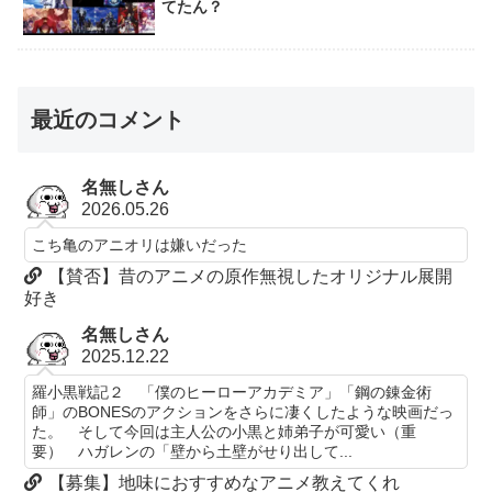
てたん？
最近のコメント
名無しさん
2026.05.26
こち亀のアニオリは嫌いだった
【賛否】昔のアニメの原作無視したオリジナル展開
好き
名無しさん
2025.12.22
羅小黒戦記２ 「僕のヒーローアカデミア」「鋼の錬金術
師」のBONESのアクションをさらに凄くしたような映画だっ
た。 そして今回は主人公の小黒と姉弟子が可愛い（重
要） ハガレンの「壁から土壁がせり出して...
【募集】地味におすすめなアニメ教えてくれ