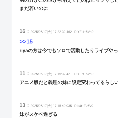
男の方がこの世から消えてたのはビックリし
まだ若いのに
16：
2025/06/17(火) 17:22:32.462
ID:YEcf+5Vh0
>>15
riyaの方は今でもソロで活動したりライブや
11：
2025/06/17(火) 17:15:32.421
ID:YEcf+5Vh0
アニメ版だと義理の妹に設定変わってるらし
13：
2025/06/17(火) 17:15:40.035
ID:b/0+Ez6V0
妹がスケベ過ぎる