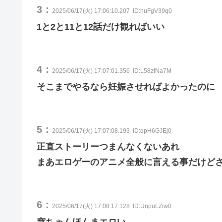
3：
2025/06/17(火) 17:06:10.207
ID:huFgV39q0
1と2と11と12話だけ観ればいい
4：
2025/06/17(火) 17:07:01.356
ID:L58zfNa7M
そこまでやるなら妊娠させればよかったのに
5：
2025/06/17(火) 17:07:08.193
ID:qpH6GJEj0
正直ストーリーつまんなくないあれ
まあエロゲーのアニメ全般に言える事だけど
6：
2025/06/17(火) 17:08:17.128
ID:UnpuLZiw0
穹ちゃんほんまエロい