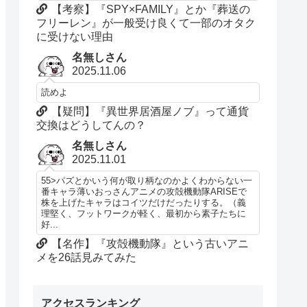
【考察】『SPY×FAMILY』とか『葬送の
フリーレン』が一般受け良くて一部のオタク
に受けない理由
名無しさん
2025.11.06
読めよ
【疑問】『異世界居酒屋ノブ』って通貨
交換はどうしてんの？
名無しさん
2025.11.01
55>パズとかいう何が取り柄なのかよくわからない一
番キャラ薄いおっさんアニメの攻殻機動隊ARISEで
株を上げたキャラはコイツだけだったりする。（義
理堅く、フットワークが軽く、最初から素子たちに
好...
【名作】『攻殻機動隊』という古いアニ
メを26話見みてみた
アクセスランキング