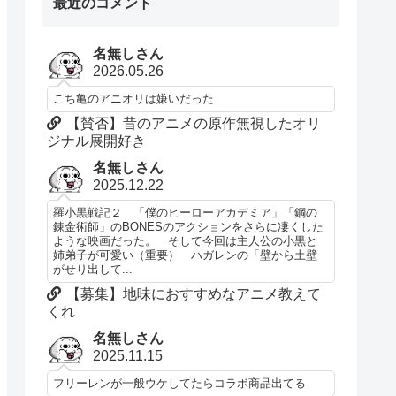
最近のコメント
名無しさん
2026.05.26
こち亀のアニオリは嫌いだった
【賛否】昔のアニメの原作無視したオリ
ジナル展開好き
名無しさん
2025.12.22
羅小黒戦記２ 「僕のヒーローアカデミア」「鋼の
錬金術師」のBONESのアクションをさらに凄くした
ような映画だった。 そして今回は主人公の小黒と
姉弟子が可愛い（重要） ハガレンの「壁から土壁
がせり出して...
【募集】地味におすすめなアニメ教えて
くれ
名無しさん
2025.11.15
フリーレンが一般ウケしてたらコラボ商品出てる