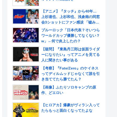
【アニメ】『タッチ』から40年…
上杉達也、上杉和也、浅倉南の同窓
会3ショットにファン感涙 「嘘みた
いだろ…また三人揃ってるんだぜ」
ブルーロック「日本代表？そいつら
ワールドカップ優勝してなくない？
w」←何で炎上したの？
【疑問】『東島丹三郎は仮面ライダ
ーになりたい』ってアニメを見てる
人に聞きたい事がある
【考察】『Fate/Zero』のケイネス
ってディルムッドじゃなくて誰を引
き当ててたら勝てたん？
【画像】ふたりソロキャンプの原
作、どエロい
【ヒロアカ】爆豪がヴィラン入って
たらもっと面白くなってたよな