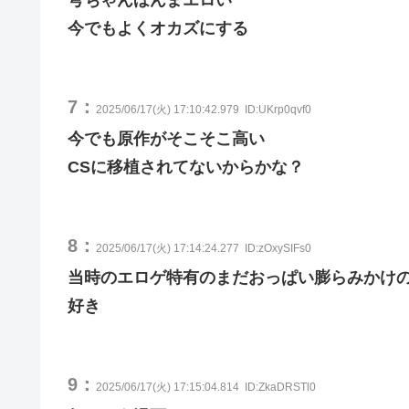
今でもよくオカズにする
7：
2025/06/17(火) 17:10:42.979
ID:UKrp0qvf0
今でも原作がそこそこ高い
CSに移植されてないからかな？
8：
2025/06/17(火) 17:14:24.277
ID:zOxySIFs0
当時のエロゲ特有のまだおっぱい膨らみかけ
好き
9：
2025/06/17(火) 17:15:04.814
ID:ZkaDRSTl0