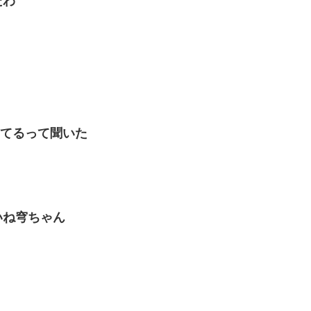
たわ
ってるって聞いた
いね穹ちゃん