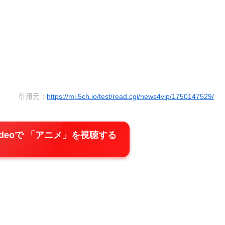
引用元：
https://mi.5ch.io/test/read.cgi/news4vip/1750147529/
e Videoで 「アニメ」を視聴する