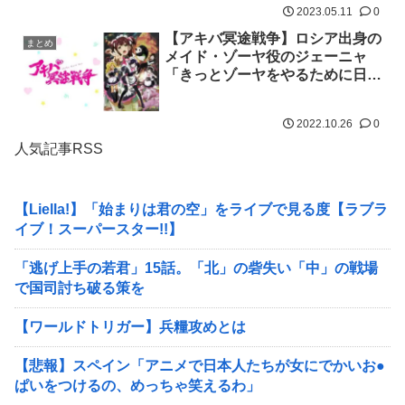
2023.05.11
0
【アキバ冥途戦争】ロシア出身の
まとめ
メイド・ゾーヤ役のジェーニャ
「きっとゾーヤをやるために日本
に来たんだ！という気持ちで」
2022.10.26
0
人気記事RSS
【Liella!】「始まりは君の空」をライブで見る度【ラブラ
イブ！スーパースター!!】
「逃げ上手の若君」15話。「北」の砦失い「中」の戦場
で国司討ち破る策を
【ワールドトリガー】兵糧攻めとは
【悲報】スペイン「アニメで日本人たちが女にでかいお●
ぱいをつけるの、めっちゃ笑えるわ」