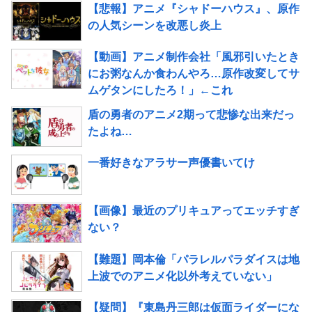
【悲報】アニメ『シャドーハウス』、原作
の人気シーンを改悪し炎上
【動画】アニメ制作会社「風邪引いたとき
にお粥なんか食わんやろ…原作改変してサ
ムゲタンにしたろ！」←これ
盾の勇者のアニメ2期って悲惨な出来だっ
たよね…
一番好きなアラサー声優書いてけ
【画像】最近のプリキュアってエッチすぎ
ない？
【難題】岡本倫「パラレルパラダイスは地
上波でのアニメ化以外考えていない」
【疑問】『東島丹三郎は仮面ライダーにな