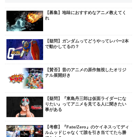
【募集】地味におすすめなアニメ教えてく
れ
【疑問】ガンダムってどうやってレバー2本
で動かしてるの？
【賛否】昔のアニメの原作無視したオリジ
ナル展開好き
【疑問】『東島丹三郎は仮面ライダーにな
りたい』ってアニメを見てる人に聞きたい
事がある
【考察】『Fate/Zero』のケイネスってディ
ルムッドじゃなくて誰を引き当ててたら勝