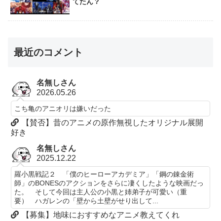
てたん？
最近のコメント
名無しさん
2026.05.26
こち亀のアニオリは嫌いだった
【賛否】昔のアニメの原作無視したオリジナル展開
好き
名無しさん
2025.12.22
羅小黒戦記２ 「僕のヒーローアカデミア」「鋼の錬金術
師」のBONESのアクションをさらに凄くしたような映画だっ
た。 そして今回は主人公の小黒と姉弟子が可愛い（重
要） ハガレンの「壁から土壁がせり出して...
【募集】地味におすすめなアニメ教えてくれ