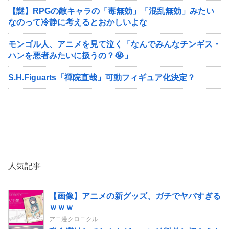
【謎】RPGの敵キャラの「毒無効」「混乱無効」みたい
なのって冷静に考えるとおかしいよな
モンゴル人、アニメを見て泣く「なんでみんなチンギス・
ハンを悪者みたいに扱うの？😭」
S.H.Figuarts「禪院直哉」可動フィギュア化決定？
人気記事
【画像】アニメの新グッズ、ガチでヤバすぎる
ｗｗｗ
アニ漫クロニクル