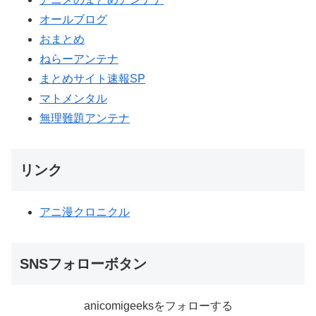
オールブログ
おまとめ
ねらーアンテナ
まとめサイト速報SP
マトメンタル
無理難題アンテナ
リンク
アニ漫クロニクル
SNSフォローボタン
anicomigeeksをフォローする