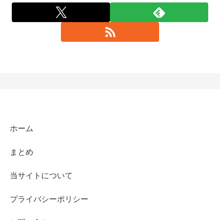
ホーム
まとめ
当サイトについて
プライバシーポリシー