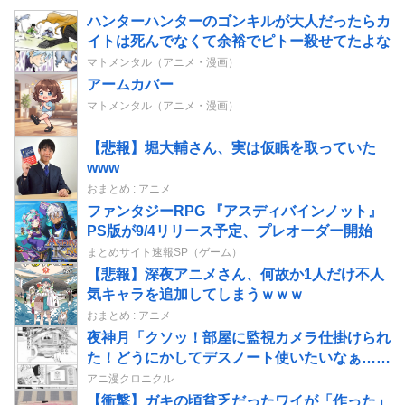
ハンターハンターのゴンキルが大人だったらカ
イトは死んでなくて余裕でピトー殺せてたよな
マトメンタル（アニメ・漫画）
アームカバー
マトメンタル（アニメ・漫画）
【悲報】堀大輔さん、実は仮眠を取っていた
www
おまとめ : アニメ
ファンタジーRPG 『アスディバインノット』
PS版が9/4リリース予定、プレオーダー開始
まとめサイト速報SP（ゲーム）
【悲報】深夜アニメさん、何故か1人だけ不人
気キャラを追加してしまうｗｗｗ
おまとめ : アニメ
夜神月「クソッ！部屋に監視カメラ仕掛けられ
た！どうにかしてデスノート使いたいなぁ…せ
や！」→結果
アニ漫クロニクル
【衝撃】ガキの頃貧乏だったワイが「作った」