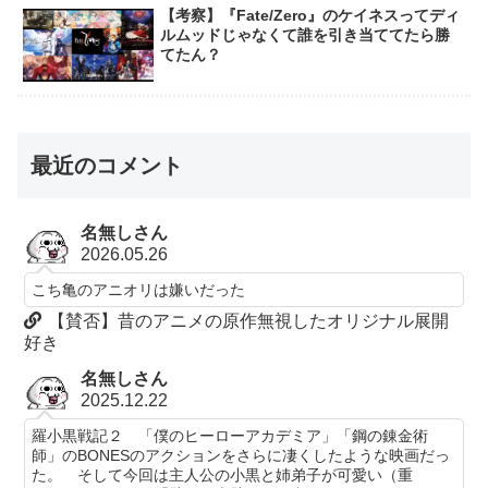
【考察】『Fate/Zero』のケイネスってディ
ルムッドじゃなくて誰を引き当ててたら勝
てたん？
最近のコメント
名無しさん
2026.05.26
こち亀のアニオリは嫌いだった
【賛否】昔のアニメの原作無視したオリジナル展開
好き
名無しさん
2025.12.22
羅小黒戦記２ 「僕のヒーローアカデミア」「鋼の錬金術
師」のBONESのアクションをさらに凄くしたような映画だっ
た。 そして今回は主人公の小黒と姉弟子が可愛い（重