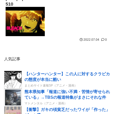
510
2022.07.04
0
人気記事
【ハンターハンター】この人に対するクラピカ
の態度が本当に酷い
まとめサイト速報SP（アニメ・漫画）
熊本県知事「報道に強い不満・苦情が寄せられ
ている」→TBSの報道特集がまさにそれな件
マトメンタル（アニメ・漫画）
【衝撃】ガキの頃貧乏だったワイが「作った」