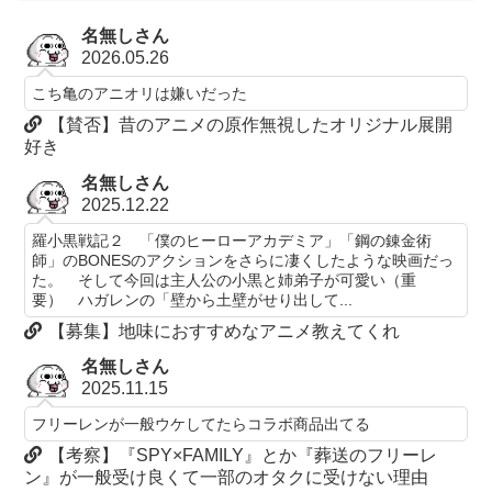
名無しさん
2026.05.26
こち亀のアニオリは嫌いだった
【賛否】昔のアニメの原作無視したオリジナル展開
好き
名無しさん
2025.12.22
羅小黒戦記２ 「僕のヒーローアカデミア」「鋼の錬金術
師」のBONESのアクションをさらに凄くしたような映画だっ
た。 そして今回は主人公の小黒と姉弟子が可愛い（重
要） ハガレンの「壁から土壁がせり出して...
【募集】地味におすすめなアニメ教えてくれ
名無しさん
2025.11.15
フリーレンが一般ウケしてたらコラボ商品出てる
【考察】『SPY×FAMILY』とか『葬送のフリーレ
ン』が一般受け良くて一部のオタクに受けない理由