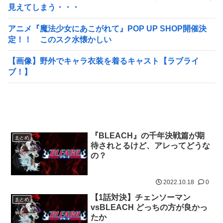
見えてしまう・・・
アニメ『魔法少女にあこがれて』POP UP SHOP開催決
定！！ このスク水懐かしい
【画像】野外でキャラ衣装を着るキャスト【ラブライ
ブ！】
『BLEACH』の千年決戦篇が期
まとめ
待されとるけど、アレってどうな
の？
2022.10.18
0
【1話対決】チェンソーマン
まとめ
vsBLEACH どっちの方が良かっ
たか