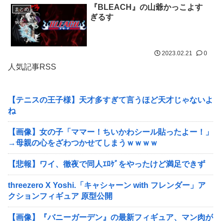
『BLEACH』の山爺かっこよす
まとめ
ぎるす
2023.02.21
0
人気記事RSS
【テニスの王子様】天才多すぎて言うほど天才じゃないよ
ね
【画像】女の子「ママー！ちいかわシール貼ったよー！」
→母親の心をざわつかせてしまうｗｗｗｗ
【悲報】ワイ、徹夜で同人ｴﾛｹﾞをやったけど満足できず
threezero X Yoshi.「キャシャーン with フレンダー」ア
クションフィギュア 原型公開
【画像】『バニーガーデン』の最新フィギュア、マン肉が