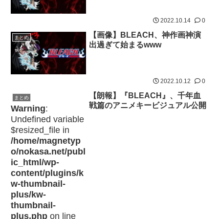
2022.10.14
0
【画像】BLEACH、神作画神演
まとめ
出過ぎて始まるwww
2022.10.12
0
【朗報】『BLEACH』、千年血
まとめ
戦篇のアニメキービジュアル公開
Warning
:
Undefined variable
$resized_file in
/home/magnetyp
o/nokasa.net/publ
ic_html/wp-
content/plugins/k
w-thumbnail-
plus/kw-
thumbnail-
plus.php
on line