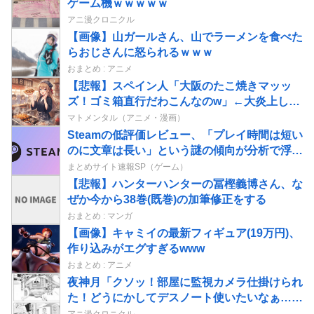
ゲーム機ｗｗｗｗｗ
アニ漫クロニクル
【画像】山ガールさん、山でラーメンを食べた
らおじさんに怒られるｗｗｗ
おまとめ : アニメ
【悲報】スペイン人「大阪のたこ焼きマッッ
ズ！ゴミ箱直行だわこんなのw」←大炎上して
しまう
マトメンタル（アニメ・漫画）
Steamの低評価レビュー、「プレイ時間は短い
のに文章は長い」という謎の傾向が分析で浮き
彫りに
まとめサイト速報SP（ゲーム）
【悲報】ハンターハンターの冨樫義博さん、な
ぜか今から38巻(既巻)の加筆修正をする
おまとめ : マンガ
【画像】キャミイの最新フィギュア(19万円)、
作り込みがエグすぎるwww
おまとめ : アニメ
夜神月「クソッ！部屋に監視カメラ仕掛けられ
た！どうにかしてデスノート使いたいなぁ…せ
や！」→結果