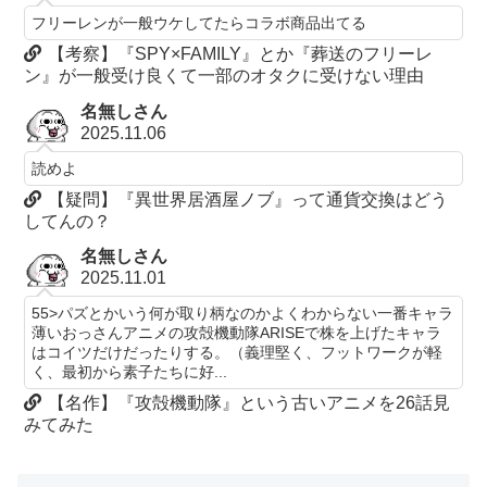
フリーレンが一般ウケしてたらコラボ商品出てる
【考察】『SPY×FAMILY』とか『葬送のフリーレ
ン』が一般受け良くて一部のオタクに受けない理由
名無しさん
2025.11.06
読めよ
【疑問】『異世界居酒屋ノブ』って通貨交換はどう
してんの？
名無しさん
2025.11.01
55>パズとかいう何が取り柄なのかよくわからない一番キャラ
薄いおっさんアニメの攻殻機動隊ARISEで株を上げたキャラ
はコイツだけだったりする。（義理堅く、フットワークが軽
く、最初から素子たちに好...
【名作】『攻殻機動隊』という古いアニメを26話見
みてみた