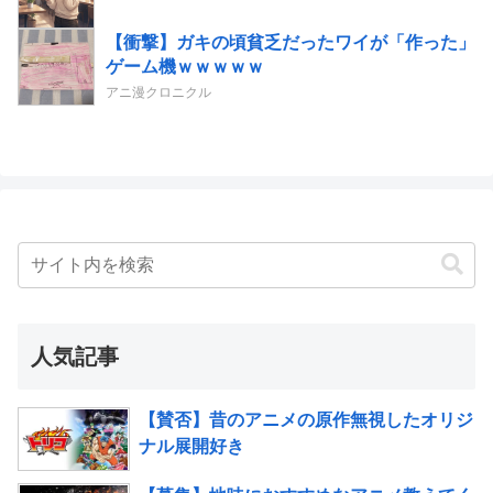
【衝撃】ガキの頃貧乏だったワイが「作った」
ゲーム機ｗｗｗｗｗ
アニ漫クロニクル
人気記事
【賛否】昔のアニメの原作無視したオリジ
ナル展開好き