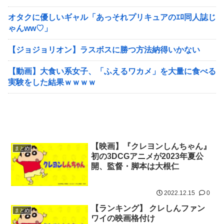
オタクに優しいギャル「あっそれプリキュアのｴﾛ同人誌じ
ゃんww♡」
【ジョジョリオン】ラスボスに勝つ方法納得いかない
【動画】大食い系女子、「ふえるワカメ」を大量に食べる
実験をした結果ｗｗｗｗ
【映画】『クレヨンしんちゃん』
まとめ
初の3DCGアニメが2023年夏公
開、監督・脚本は大根仁
2022.12.15
0
【ランキング】 クレしんファン
まとめ
ワイの映画格付け