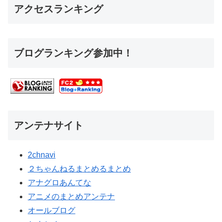
アクセスランキング
ブログランキング参加中！
アンテナサイト
2chnavi
２ちゃんねるまとめるまとめ
アナグロあんてな
アニメのまとめアンテナ
オールブログ