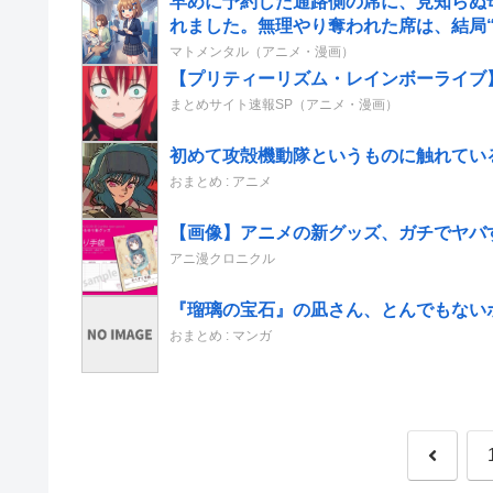
早めに予約した通路側の席に、見知らぬ
れました。無理やり奪われた席は、結局“や
マトメンタル（アニメ・漫画）
【プリティーリズム・レインボーライブ
まとめサイト速報SP（アニメ・漫画）
初めて攻殻機動隊というものに触れてい
おまとめ : アニメ
【画像】アニメの新グッズ、ガチでヤバ
アニ漫クロニクル
『瑠璃の宝石』の凪さん、とんでもない
おまとめ : マンガ
前