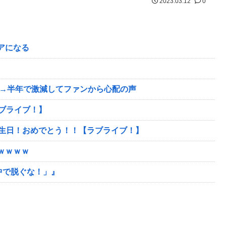
2023.03.12
0
ュアになる
 →半年で激減してファンから心配の声
ラブライブ！】
誕生日！おめでとう！！【ラブライブ！】
ｗｗｗｗ
中で脱ぐな！」』