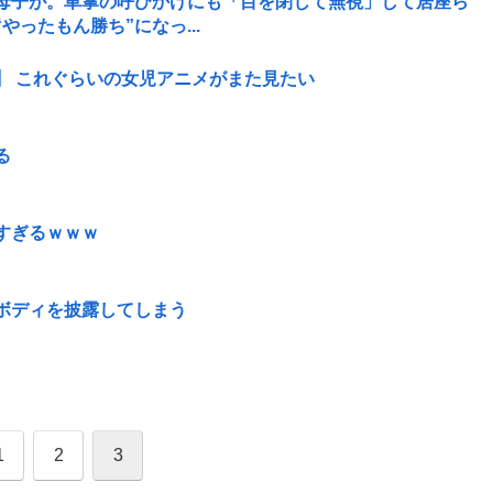
母子が。車掌の呼びかけにも「目を閉じて無視」して居座ら
ったもん勝ち”になっ...
】 これぐらいの女児アニメがまた見たい
る
すぎるｗｗｗ
ボディを披露してしまう
1
2
3