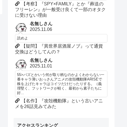
【考察】『SPY×FAMILY』とか『葬送の
フリーレン』が一般受け良くて一部のオタク
に受けない理由
名無しさん
2025.11.06
読めよ
【疑問】『異世界居酒屋ノブ』って通貨
交換はどうしてんの？
名無しさん
2025.11.01
55>パズとかいう何が取り柄なのかよくわからない一
番キャラ薄いおっさんアニメの攻殻機動隊ARISEで
株を上げたキャラはコイツだけだったりする。（義
理堅く、フットワークが軽く、最初から素子たちに
好...
【名作】『攻殻機動隊』という古いアニ
メを26話見みてみた
アクセスランキング