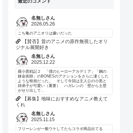
最近のコメント
名無しさん
2026.05.26
こち亀のアニオリは嫌いだった
【賛否】昔のアニメの原作無視したオリ
ジナル展開好き
名無しさん
2025.12.22
羅小黒戦記２ 「僕のヒーローアカデミア」「鋼の
錬金術師」のBONESのアクションをさらに凄くした
ような映画だった。 そして今回は主人公の小黒と
姉弟子が可愛い（重要） ハガレンの「壁から土壁
がせり出して...
【募集】地味におすすめなアニメ教えて
くれ
名無しさん
2025.11.15
フリーレンが一般ウケしてたらコラボ商品出てる