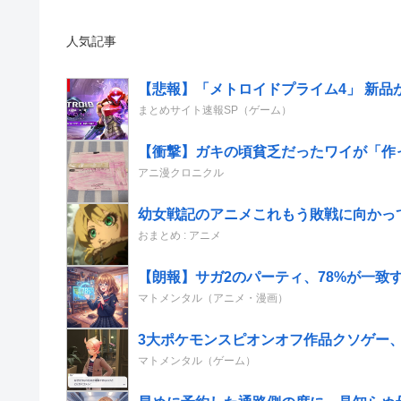
人気記事
【悲報】「メトロイドプライム4」 新品が
まとめサイト速報SP（ゲーム）
【衝撃】ガキの頃貧乏だったワイが「作
アニ漫クロニクル
幼女戦記のアニメこれもう敗戦に向かっ
おまとめ : アニメ
【朗報】サガ2のパーティ、78%が一致
マトメンタル（アニメ・漫画）
3大ポケモンスピオンオフ作品クソゲー
マトメンタル（ゲーム）