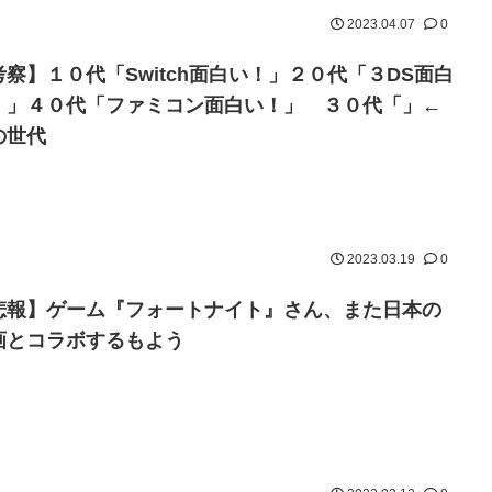
2023.04.07
0
考察】１０代「Switch面白い！」２０代「３DS面白
！」４０代「ファミコン面白い！」 ３０代「」←
の世代
2023.03.19
0
悲報】ゲーム『フォートナイト』さん、また日本の
画とコラボするもよう