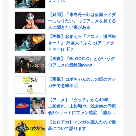
えてくれ
【疑問】『東島丹三郎は仮面ライダ
ーになりたい』ってアニメを見てる
人に聞きたい事がある
【画像】おまえら「アニメ、漫画好
きー！」 外国人「ふんっ(アニメタ
トゥー)」ﾄﾞﾝ
【画像】『BLOOD-C』とかいうグ
ロアニメの最終話www
【画像】コボちゃんのこの話のオチ
ガチで意味不明
【アニメ】『タッチ』から40年…
上杉達也、上杉和也、浅倉南の同窓
会3ショットにファン感涙 「嘘みた
いだろ…また三人揃ってるんだぜ」
【ヒロアカ】マンガを読んだので爆
豪について語ります