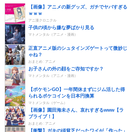
【画像】アニメの新グッズ、ガチでヤバすぎる
ｗｗｗ
アニ漫クロニクル
子供の頃から嫌な夢ばかり見る
マトメンタル（アニメ・漫画）
正直アニメ版のシュタインズゲートって微妙じ
ゃね？
おまとめ : アニメ
お子さんの外の顔をご存知ですか？
マトメンタル（アニメ・漫画）
【ポケモンGO】一年間休まずにジム活した得
られるポケコインを日本円換算
マトメンタル（ゲーム）
【画像】園田海未さん、哀れすぎるwww【ラ
ブライブ！】
おまとめ : アニメ
【衝撃】ガキの頃貧乏だったワイが「作った」