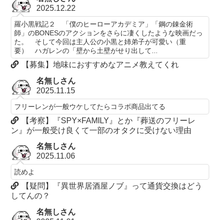
2025.12.22
羅小黒戦記２ 「僕のヒーローアカデミア」「鋼の錬金術
師」のBONESのアクションをさらに凄くしたような映画だっ
た。 そして今回は主人公の小黒と姉弟子が可愛い（重
要） ハガレンの「壁から土壁がせり出して...
【募集】地味におすすめなアニメ教えてくれ
名無しさん
2025.11.15
フリーレンが一般ウケしてたらコラボ商品出てる
【考察】『SPY×FAMILY』とか『葬送のフリーレ
ン』が一般受け良くて一部のオタクに受けない理由
名無しさん
2025.11.06
読めよ
【疑問】『異世界居酒屋ノブ』って通貨交換はどう
してんの？
名無しさん