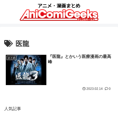
医龍
『医龍』とかいう医療漫画の最高
まとめ
峰
2023.02.14
0
人気記事