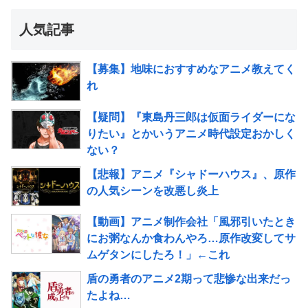
人気記事
【募集】地味におすすめなアニメ教えてく
れ
【疑問】『東島丹三郎は仮面ライダーにな
りたい』とかいうアニメ時代設定おかしく
ない？
【悲報】アニメ『シャドーハウス』、原作
の人気シーンを改悪し炎上
【動画】アニメ制作会社「風邪引いたとき
にお粥なんか食わんやろ…原作改変してサ
ムゲタンにしたろ！」←これ
盾の勇者のアニメ2期って悲惨な出来だっ
たよね…