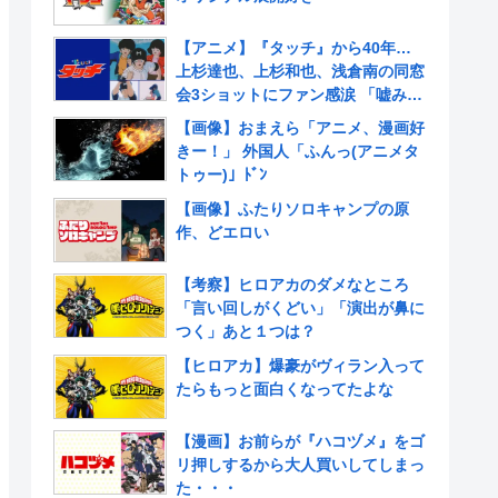
【アニメ】『タッチ』から40年…
上杉達也、上杉和也、浅倉南の同窓
会3ショットにファン感涙 「嘘みた
いだろ…また三人揃ってるんだぜ」
【画像】おまえら「アニメ、漫画好
きー！」 外国人「ふんっ(アニメタ
トゥー)」ﾄﾞﾝ
【画像】ふたりソロキャンプの原
作、どエロい
【考察】ヒロアカのダメなところ
「言い回しがくどい」「演出が鼻に
つく」あと１つは？
【ヒロアカ】爆豪がヴィラン入って
たらもっと面白くなってたよな
【漫画】お前らが『ハコヅメ』をゴ
リ押しするから大人買いしてしまっ
た・・・