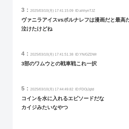
3：
2025/03/10(月) 17:41:15.09
ID:ahhynTJZ
ヴァニラアイスvsポルナレフは漫画だと最高
泣けたけどね
4：
2025/03/10(月) 17:41:51.38
ID:YN/GZDWr
3部のワムウとの戦車戦これ一択
5：
2025/03/10(月) 17:44:49.82
ID:FDOjJgtd
コインを水に入れるエピソードだな
カイジみたいなやつ