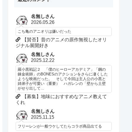
名無しさん
2026.05.26
こち亀のアニオリは嫌いだった
【賛否】昔のアニメの原作無視したオリ
ジナル展開好き
名無しさん
2025.12.22
羅小黒戦記２ 「僕のヒーローアカデミア」「鋼の
錬金術師」のBONESのアクションをさらに凄くした
ような映画だった。 そして今回は主人公の小黒と
姉弟子が可愛い（重要） ハガレンの「壁から土壁
がせり出して...
【募集】地味におすすめなアニメ教えて
くれ
名無しさん
2025.11.15
フリーレンが一般ウケしてたらコラボ商品出てる