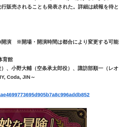
て先行販売されることも発表された。詳細は続報を待と
18:00開演 ※開場・開演時間は都合により変更する可能
体育館
役）、小野大輔（空条承太郎役）、諏訪部順一（レオ
Coda, JIN～
b9aae4699773695d905b7a8c996addb852