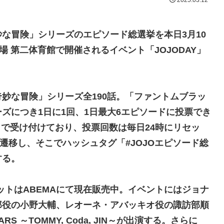
2025.03.12
な冒険」シリーズのエピソード総選挙を本日3月10
場 第二体育館で開催されるイベント「JOJODAY」
妙な冒険」シリーズ全190話。「ファントムブラッ
ズにつき1日に1回、1日最大6エピソードに投票でき
分まで受け付けており、投票回数は毎日24時にリセッ
遷移し、そこでハッシュタグ「#JOJOエピソード総
する。
チケットはABEMAにて現在販売中。イベントにはジョナ
郎役の小野大輔、レオーネ・アバッキオ役の諏訪部順
 ～TOMMY, Coda, JIN～が出演する。さらに