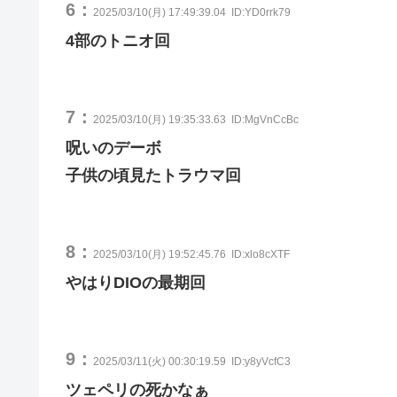
6：
2025/03/10(月) 17:49:39.04
ID:YD0rrk79
4部のトニオ回
7：
2025/03/10(月) 19:35:33.63
ID:MgVnCcBc
呪いのデーボ
子供の頃見たトラウマ回
8：
2025/03/10(月) 19:52:45.76
ID:xlo8cXTF
やはりDIOの最期回
9：
2025/03/11(火) 00:30:19.59
ID:y8yVcfC3
ツェペリの死かなぁ