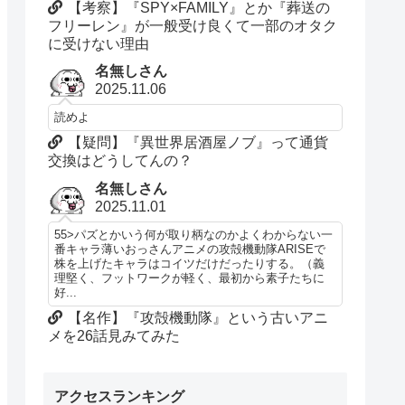
【考察】『SPY×FAMILY』とか『葬送の
フリーレン』が一般受け良くて一部のオタク
に受けない理由
名無しさん
2025.11.06
読めよ
【疑問】『異世界居酒屋ノブ』って通貨
交換はどうしてんの？
名無しさん
2025.11.01
55>パズとかいう何が取り柄なのかよくわからない一
番キャラ薄いおっさんアニメの攻殻機動隊ARISEで
株を上げたキャラはコイツだけだったりする。（義
理堅く、フットワークが軽く、最初から素子たちに
好...
【名作】『攻殻機動隊』という古いアニ
メを26話見みてみた
アクセスランキング