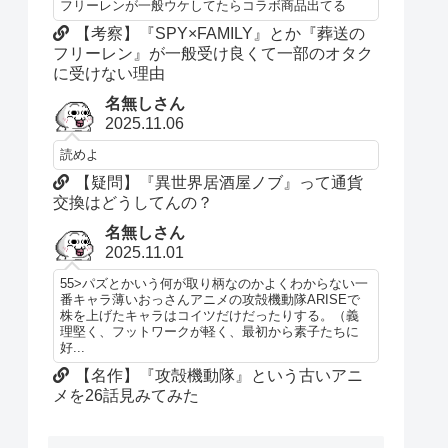
フリーレンが一般ウケしてたらコラボ商品出てる
【考察】『SPY×FAMILY』とか『葬送の
フリーレン』が一般受け良くて一部のオタク
に受けない理由
名無しさん
2025.11.06
読めよ
【疑問】『異世界居酒屋ノブ』って通貨
交換はどうしてんの？
名無しさん
2025.11.01
55>パズとかいう何が取り柄なのかよくわからない一
番キャラ薄いおっさんアニメの攻殻機動隊ARISEで
株を上げたキャラはコイツだけだったりする。（義
理堅く、フットワークが軽く、最初から素子たちに
好...
【名作】『攻殻機動隊』という古いアニ
メを26話見みてみた