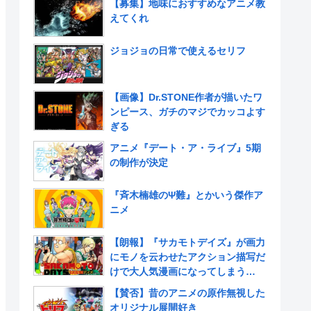
【募集】地味におすすめなアニメ教
えてくれ
ジョジョの日常で使えるセリフ
【画像】Dr.STONE作者が描いたワ
ンピース、ガチのマジでカッコよす
ぎる
アニメ『デート・ア・ライブ』5期
の制作が決定
『斉木楠雄のΨ難』とかいう傑作ア
ニメ
【朗報】『サカモトデイズ』が画力
にモノを云わせたアクション描写だ
けで大人気漫画になってしまう
www
【賛否】昔のアニメの原作無視した
オリジナル展開好き