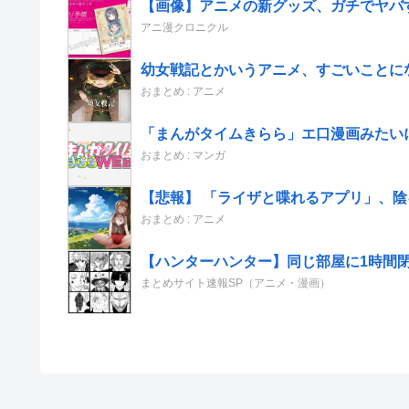
【画像】アニメの新グッズ、ガチでヤバ
アニ漫クロニクル
幼女戦記とかいうアニメ、すごいことに
おまとめ : アニメ
「まんがタイムきらら」エ口漫画みたい
おまとめ : マンガ
【悲報】 「ライザと喋れるアプリ」、
おまとめ : アニメ
【ハンターハンター】同じ部屋に1時間
まとめサイト速報SP（アニメ・漫画）