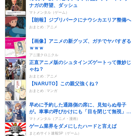
ナガの野望、ダッシュ
マトメンタル（ゲーム）
【朗報】ジブリパークにナウシカエリア整備へ
おまとめ : アニメ
【画像】アニメの新グッズ、ガチでヤバすぎる
ｗｗｗ
アニ漫クロニクル
正直アニメ版のシュタインズゲートって微妙じ
ゃね？
おまとめ : アニメ
【NARUTO】この親父強くね？
おまとめ : マンガ
早めに予約した通路側の席に、見知らぬ母子
が。車掌の呼びかけにも「目を閉じて無視」し
て居座られました。無理やり奪われた席は、結
マトメンタル（アニメ・漫画）
局“やったもん勝ち”になっ...
ゲーム業界をダメにしたハードと言えば
まとめサイト速報SP（ゲーム）