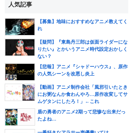
人気記事
【募集】地味におすすめなアニメ教えてく
れ
【疑問】『東島丹三郎は仮面ライダーにな
りたい』とかいうアニメ時代設定おかしく
ない？
【悲報】アニメ『シャドーハウス』、原作
の人気シーンを改悪し炎上
【動画】アニメ制作会社「風邪引いたとき
にお粥なんか食わんやろ…原作改変してサ
ムゲタンにしたろ！」←これ
盾の勇者のアニメ2期って悲惨な出来だっ
たよね…
一番好きなアラサー声優書いてけ