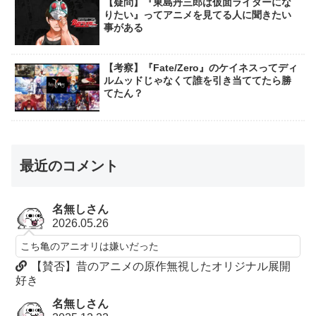
【疑問】『東島丹三郎は仮面ライダーにな
りたい』ってアニメを見てる人に聞きたい
事がある
【考察】『Fate/Zero』のケイネスってディ
ルムッドじゃなくて誰を引き当ててたら勝
てたん？
最近のコメント
名無しさん
2026.05.26
こち亀のアニオリは嫌いだった
【賛否】昔のアニメの原作無視したオリジナル展開
好き
名無しさん