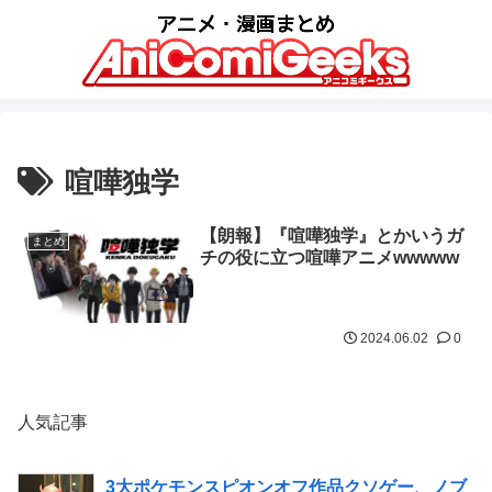
喧嘩独学
【朗報】『喧嘩独学』とかいうガ
まとめ
チの役に立つ喧嘩アニメwwwww
2024.06.02
0
人気記事
3大ポケモンスピオンオフ作品クソゲー、ノブ