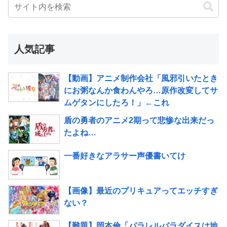
人気記事
【動画】アニメ制作会社「風邪引いたとき
にお粥なんか食わんやろ…原作改変してサ
ムゲタンにしたろ！」←これ
盾の勇者のアニメ2期って悲惨な出来だっ
たよね…
一番好きなアラサー声優書いてけ
【画像】最近のプリキュアってエッチすぎ
ない？
【難題】岡本倫「パラレルパラダイスは地