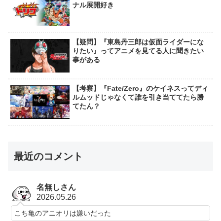
ナル展開好き
【疑問】『東島丹三郎は仮面ライダーにな
りたい』ってアニメを見てる人に聞きたい
事がある
【考察】『Fate/Zero』のケイネスってディ
ルムッドじゃなくて誰を引き当ててたら勝
てたん？
最近のコメント
名無しさん
2026.05.26
こち亀のアニオリは嫌いだった