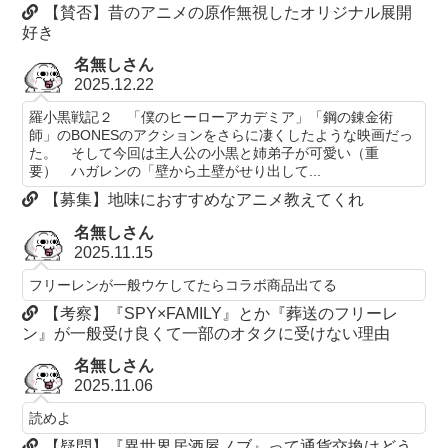
【賛否】昔のアニメの原作無視したオリジナル展開
好き
名無しさん
2025.12.22
羅小黒戦記２ 「僕のヒーローアカデミア」「鋼の錬金術
師」のBONESのアクションをさらに凄くしたような映画だっ
た。 そして今回は主人公の小黒と姉弟子が可愛い（重
要） ハガレンの「壁から土壁がせり出して...
【募集】地味におすすめなアニメ教えてくれ
名無しさん
2025.11.15
フリーレンが一般ウケしてたらコラボ商品出てる
【考察】『SPY×FAMILY』とか『葬送のフリーレ
ン』が一般受け良くて一部のオタクに受けない理由
名無しさん
2025.11.06
読めよ
【疑問】『異世界居酒屋ノブ』って通貨交換はどう