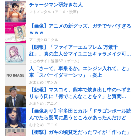
チャージマン研好きな人
マトメンタル（アニメ・漫画）
【画像】アニメの新グッズ、ガチでヤバすぎる
ｗｗｗ
アニ漫クロニクル
【朗報】「ファイアーエムブレム 万紫千
紅」、真の主人公マイユニはキャラメイク可能
ｗｗ
まとめサイト速報SP（ゲーム）
人「さーて、車乗るか。エンジン入れて、と」
車「スパーイダマーンッ」→炎上
おまとめ : マンガ
【悲報】マスコミ、熊本で炊き出し中のへずま
りゅう氏に「何でこんなことを？」と質問
www
おまとめ : アニメ
【画像あり】宇多田ヒカル「ドラゴンボール読
んでたら疑問に思うところがあったんだけど」
⇒ｗｗ
おまとめ : アニメ
【衝撃】ガキの頃貧乏だったワイが「作った」