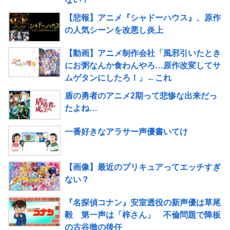
【悲報】アニメ『シャドーハウス』、原作
の人気シーンを改悪し炎上
【動画】アニメ制作会社「風邪引いたとき
にお粥なんか食わんやろ…原作改変してサ
ムゲタンにしたろ！」←これ
盾の勇者のアニメ2期って悲惨な出来だっ
たよね…
一番好きなアラサー声優書いてけ
【画像】最近のプリキュアってエッチすぎ
ない？
『名探偵コナン』安室透役の新声優は草尾
毅 第一声は「梓さん」 不倫問題で降板
の古谷徹の後任