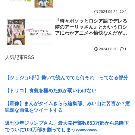
たほど伸びなかった理由
2024.09.24
2
『時々ボソッとロシア語でデレる
まとめ
隣のアーリャさん』とかいうロシ
アにわかアニメ不愉快なんだが…
2024.08.30
1
人気記事RSS
【ジョジョ5部】勢いで読んでても何それ…ってなる部分
【トリコ】食義を極めた奴が弱いわけない
【画像】まんがタイムきらら編集部、みい山に苦言か？意
味深な画像をツイートする
週刊少年ジャンプさん、最大発行部数653万部から急降下
でついに100万部を割ってしまうwwwwww