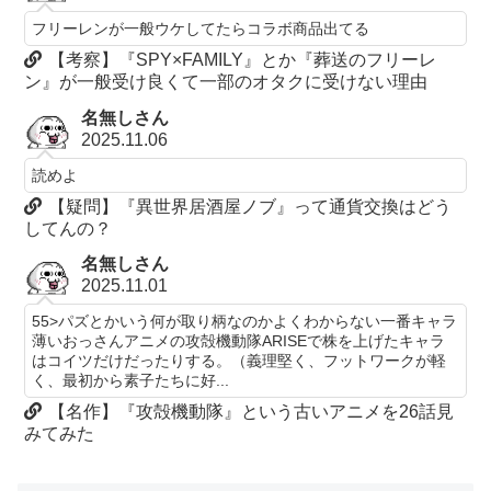
フリーレンが一般ウケしてたらコラボ商品出てる
【考察】『SPY×FAMILY』とか『葬送のフリーレ
ン』が一般受け良くて一部のオタクに受けない理由
名無しさん
2025.11.06
読めよ
【疑問】『異世界居酒屋ノブ』って通貨交換はどう
してんの？
名無しさん
2025.11.01
55>パズとかいう何が取り柄なのかよくわからない一番キャラ
薄いおっさんアニメの攻殻機動隊ARISEで株を上げたキャラ
はコイツだけだったりする。（義理堅く、フットワークが軽
く、最初から素子たちに好...
【名作】『攻殻機動隊』という古いアニメを26話見
みてみた