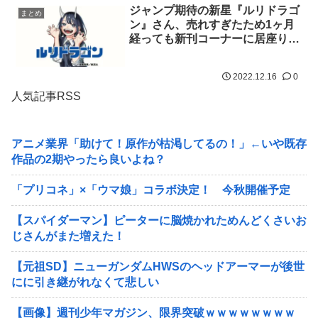
ジャンプ期待の新星『ルリドラゴ
まとめ
ン』さん、売れすぎたため1ヶ月
経っても新刊コーナーに居座り続
けてしまう
2022.12.16
0
人気記事RSS
アニメ業界「助けて！原作が枯渇してるの！」←いや既存
作品の2期やったら良いよね？
「プリコネ」×「ウマ娘」コラボ決定！ 今秋開催予定
【スパイダーマン】ピーターに脳焼かれためんどくさいお
じさんがまた増えた！
【元祖SD】ニューガンダムHWSのヘッドアーマーが後世
にに引き継がれなくて悲しい
【画像】週刊少年マガジン、限界突破ｗｗｗｗｗｗｗｗ