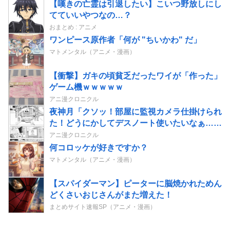
【嘆きの亡霊は引退したい】こいつ野放しにし
てていいやつなの…？
おまとめ : アニメ
ワンピース原作者「何が "ちいかわ" だ」
マトメンタル（アニメ・漫画）
【衝撃】ガキの頃貧乏だったワイが「作った」
ゲーム機ｗｗｗｗｗ
アニ漫クロニクル
夜神月「クソッ！部屋に監視カメラ仕掛けられ
た！どうにかしてデスノート使いたいなぁ…せ
や！」→結果
アニ漫クロニクル
何コロッケが好きですか？
マトメンタル（アニメ・漫画）
【スパイダーマン】ピーターに脳焼かれためん
どくさいおじさんがまた増えた！
まとめサイト速報SP（アニメ・漫画）