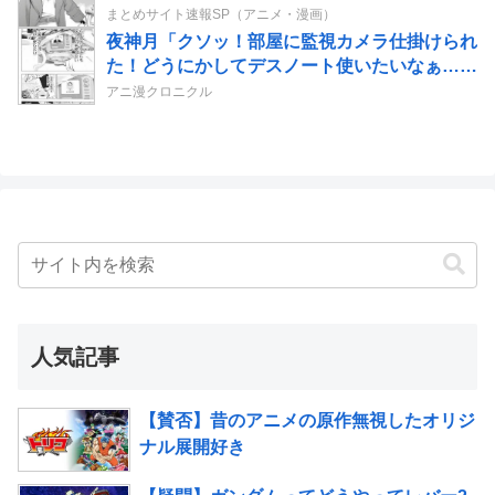
まとめサイト速報SP（アニメ・漫画）
夜神月「クソッ！部屋に監視カメラ仕掛けられ
た！どうにかしてデスノート使いたいなぁ…せ
や！」→結果
アニ漫クロニクル
人気記事
【賛否】昔のアニメの原作無視したオリジ
ナル展開好き