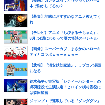
【疑問】ガンダムってどうやってレバー2
本で動かしてるの？
【募集】地味におすすめなアニメ教えてく
れ
【テレビ】アニメ『ちびまる子ちゃん』、
8月は4週にわたって夏の怪談スペシャル
【画像】スーパーカブ、まさかのハローキ
ティとコラボｗｗｗｗｗｗｗ
【悲報】『浦安鉄筋家族』、ラブコメ漫画
になる
鈴木亮平が実写版「シティーハンター」の
冴羽獠役で主演決定！ヒロイン槇村香役に
は森田望智
ジャンプ＋で連載している『ダンダダン』