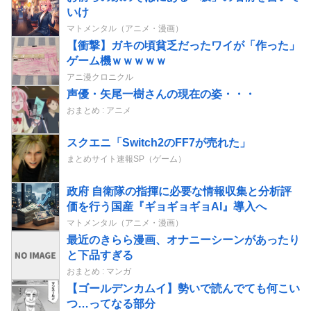
いけ
マトメンタル（アニメ・漫画）
【衝撃】ガキの頃貧乏だったワイが「作った」
ゲーム機ｗｗｗｗｗ
アニ漫クロニクル
声優・矢尾一樹さんの現在の姿・・・
おまとめ : アニメ
スクエニ「Switch2のFF7が売れた」
まとめサイト速報SP（ゲーム）
政府 自衛隊の指揮に必要な情報収集と分析評
価を行う国産『ギョギョギョAI』導入へ
マトメンタル（アニメ・漫画）
最近のきらら漫画、オナニーシーンがあったり
と下品すぎる
おまとめ : マンガ
【ゴールデンカムイ】勢いで読んでても何こい
つ…ってなる部分