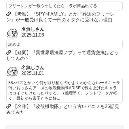
フリーレンが一般ウケしてたらコラボ商品出てる
【考察】『SPY×FAMILY』とか『葬送のフリーレ
ン』が一般受け良くて一部のオタクに受けない理由
名無しさん
2025.11.06
読めよ
【疑問】『異世界居酒屋ノブ』って通貨交換はどう
してんの？
名無しさん
2025.11.01
55>パズとかいう何が取り柄なのかよくわからない一番キャラ
薄いおっさんアニメの攻殻機動隊ARISEで株を上げたキャラ
はコイツだけだったりする。（義理堅く、フットワークが軽
く、最初から素子たちに好...
【名作】『攻殻機動隊』という古いアニメを26話見
みてみた