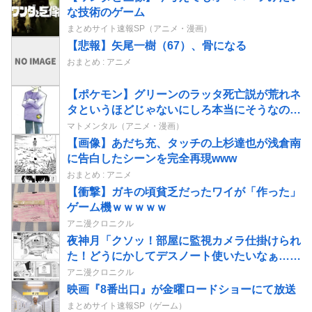
な技術のゲーム
まとめサイト速報SP（アニメ・漫画）
【悲報】矢尾一樹（67）、骨になる
おまとめ : アニメ
【ポケモン】グリーンのラッタ死亡説が荒れネ
タというほどじゃないにしろ本当にそうなのか
で揉める話題になってるのを知って驚いている
マトメンタル（アニメ・漫画）
【画像】あだち充、タッチの上杉達也が浅倉南
に告白したシーンを完全再現www
おまとめ : アニメ
【衝撃】ガキの頃貧乏だったワイが「作った」
ゲーム機ｗｗｗｗｗ
アニ漫クロニクル
夜神月「クソッ！部屋に監視カメラ仕掛けられ
た！どうにかしてデスノート使いたいなぁ…せ
や！」→結果
アニ漫クロニクル
映画『8番出口』が金曜ロードショーにて放送
まとめサイト速報SP（ゲーム）