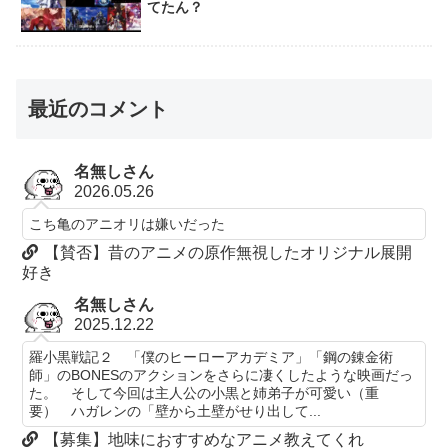
てたん？
最近のコメント
名無しさん
2026.05.26
こち亀のアニオリは嫌いだった
【賛否】昔のアニメの原作無視したオリジナル展開
好き
名無しさん
2025.12.22
羅小黒戦記２ 「僕のヒーローアカデミア」「鋼の錬金術
師」のBONESのアクションをさらに凄くしたような映画だっ
た。 そして今回は主人公の小黒と姉弟子が可愛い（重
要） ハガレンの「壁から土壁がせり出して...
【募集】地味におすすめなアニメ教えてくれ