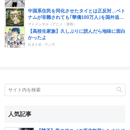
中国系住民を同化させたタイとは正反対…ベト
ナムが非難されても｢華僑100万人｣を国外追放
したワケ
マトメンタル（アニメ・漫画）
【高校生家族】久しぶりに読んだら地味に面白
かったよ
おまとめ : マンガ
人気記事