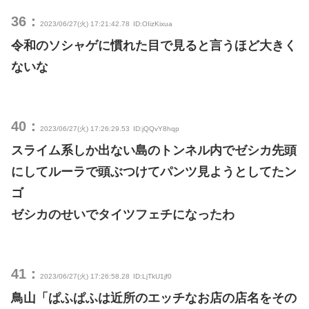
36：
2023/06/27(火) 17:21:42.78
ID:OIizKixua
令和のソシャゲに慣れた目で見ると言うほど大きく
ないな
40：
2023/06/27(火) 17:26:29.53
ID:jQQvY8hqp
スライム系しか出ない島のトンネル内でゼシカ先頭
にしてルーラで頭ぶつけてパンツ見ようとしてたン
ゴ
ゼシカのせいでタイツフェチになったわ
41：
2023/06/27(火) 17:26:58.28
ID:LjTkU1jf0
鳥山「ぱふぱふは近所のエッチなお店の店名をその