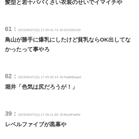
髪型と若干ババくさい衣装のせいでイマイチや
61：
2023/06/27(火) 17:45:41.74
ID:ZxCSGCxt0
鳥山が勝手に爆乳にしたけど貧乳ならOK出してな
かったって事やろ
62：
2023/06/27(火) 17:45:45.14
ID:PqtBWzwp0
堀井「色気は尻だろうが！」
39：
2023/06/27(火) 17:26:11.69
ID:94s4FsbRd
レベルファイブが黒幕や