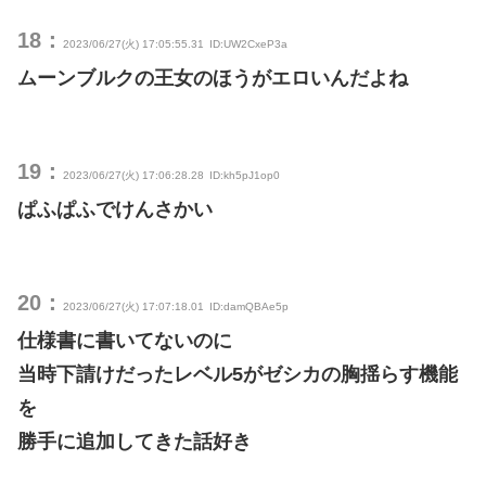
18：
2023/06/27(火) 17:05:55.31
ID:UW2CxeP3a
ムーンブルクの王女のほうがエロいんだよね
19：
2023/06/27(火) 17:06:28.28
ID:kh5pJ1op0
ぱふぱふでけんさかい
20：
2023/06/27(火) 17:07:18.01
ID:damQBAe5p
仕様書に書いてないのに
当時下請けだったレベル5がゼシカの胸揺らす機能
を
勝手に追加してきた話好き