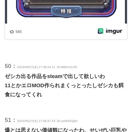
50：
2023/06/27(火) 17:38:24.11
ID:IdBOnCLP0
ゼシカ出る作品をsteamで出して欲しいわ
11とかエロMOD作られまくっとったしゼシカも餌
食になってくれ
51：
2023/06/27(火) 17:38:47.54
ID:voh9XEQb0
爆とは思えない価値観になったわ、せいぜい巨乳や