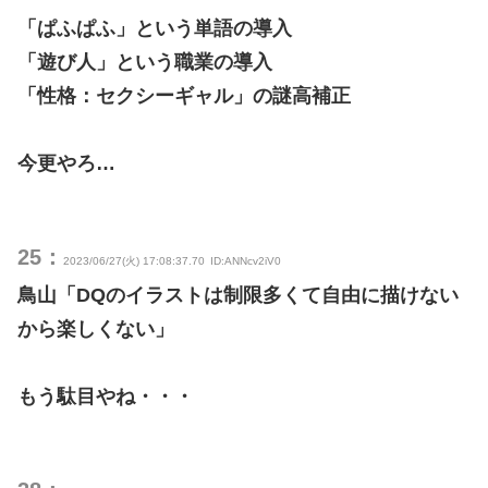
「ぱふぱふ」という単語の導入
「遊び人」という職業の導入
「性格：セクシーギャル」の謎高補正
今更やろ…
25：
2023/06/27(火) 17:08:37.70
ID:ANNcv2iV0
鳥山「DQのイラストは制限多くて自由に描けない
から楽しくない」
もう駄目やね・・・