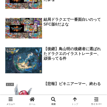
結局ドラクエで一番面白いのって
まとめ
SFC版6だよな
【後継】鳥山明の後継者に選ばれ
まとめ
たドラクエのイラストレーター、
頑張ってる件
【悲報】ビキニアーマー、終わる
まとめ
メニュー
ホーム
検索
トップ
サイドバー