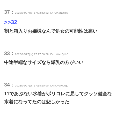
37：
2023/06/27(火) 17:23:52.82
ID:7wX2NQRt0
>>32
割と箱入りお嬢様なんで処女の可能性は高い
33：
2023/06/27(火) 17:17:00.59
ID:zcWw+QNx0
中途半端なサイズなら爆乳の方がいい
34：
2023/06/27(火) 17:18:25.90
ID:NO+dRCkg0
11であぶない水着がポリコレに屈してクッソ健全な
水着になってたのは悲しかった