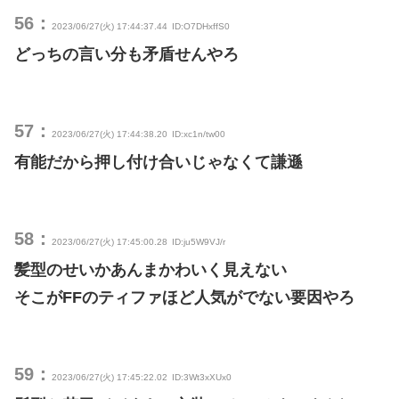
56：
2023/06/27(火) 17:44:37.44
ID:O7DHxffS0
どっちの言い分も矛盾せんやろ
57：
2023/06/27(火) 17:44:38.20
ID:xc1n/tw00
有能だから押し付け合いじゃなくて謙遜
58：
2023/06/27(火) 17:45:00.28
ID:ju5W9VJ/r
髪型のせいかあんまかわいく見えない
そこがFFのティファほど人気がでない要因やろ
59：
2023/06/27(火) 17:45:22.02
ID:3Wt3xXUx0