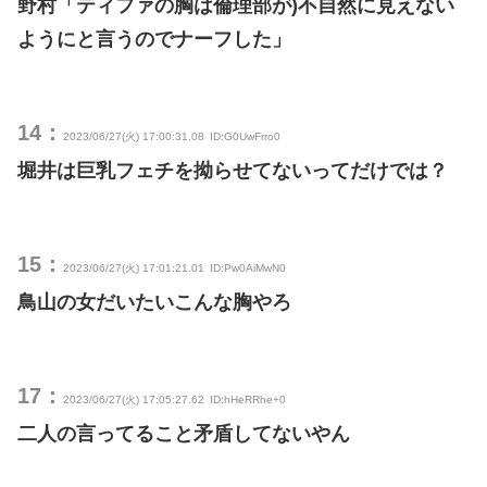
野村「ティファの胸は倫理部が)不自然に見えない
ようにと言うのでナーフした」
14：
2023/06/27(火) 17:00:31.08
ID:G0UwFrro0
堀井は巨乳フェチを拗らせてないってだけでは？
15：
2023/06/27(火) 17:01:21.01
ID:Pw0AiMwN0
鳥山の女だいたいこんな胸やろ
17：
2023/06/27(火) 17:05:27.62
ID:hHeRRhe+0
二人の言ってること矛盾してないやん