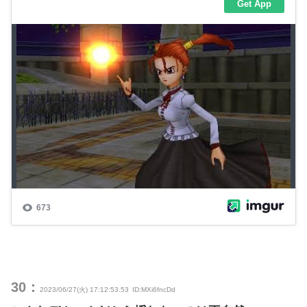
30：
2023/06/27(火) 17:12:53.53
ID:MXi6fncDd