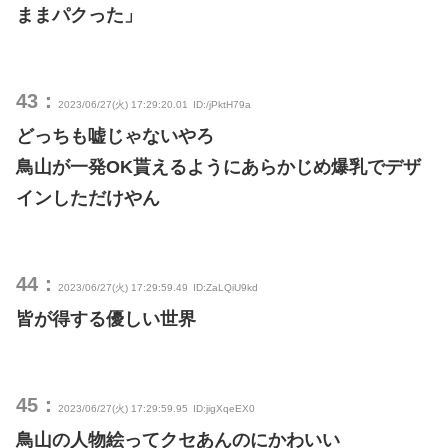
ままパクった」
43：
2023/06/27(火) 17:29:20.01
ID:/jPktH79a
どっちも嘘じゃないやろ
鳥山が一発OK貰えるようにあらかじめ爆乳でデザ
インしただけやん
44：
2023/06/27(火) 17:29:59.49
ID:ZaLQiU9kd
皆が得する優しい世界
45：
2023/06/27(火) 17:29:59.95
ID:jigXqeEX0
鳥山の人物絵ってクセあんのにかわいい