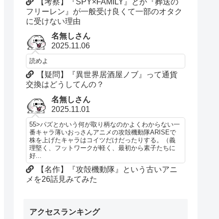
【考察】『SPY×FAMILY』とか『葬送の
フリーレン』が一般受け良くて一部のオタク
に受けない理由
名無しさん
2025.11.06
読めよ
【疑問】『異世界居酒屋ノブ』って通貨
交換はどうしてんの？
名無しさん
2025.11.01
55>パズとかいう何が取り柄なのかよくわからない一
番キャラ薄いおっさんアニメの攻殻機動隊ARISEで
株を上げたキャラはコイツだけだったりする。（義
理堅く、フットワークが軽く、最初から素子たちに
好...
【名作】『攻殻機動隊』という古いアニ
メを26話見みてみた
アクセスランキング