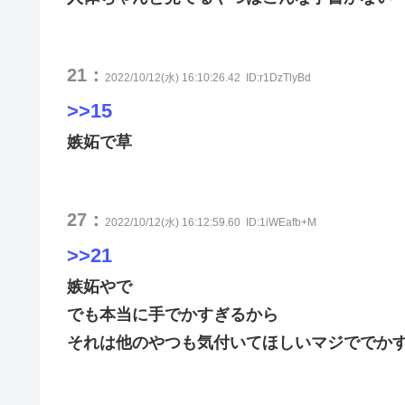
21：
2022/10/12(水) 16:10:26.42
ID:r1DzTlyBd
>>15
嫉妬で草
27：
2022/10/12(水) 16:12:59.60
ID:1iWEafb+M
>>21
嫉妬やで
でも本当に手でかすぎるから
それは他のやつも気付いてほしいマジででか