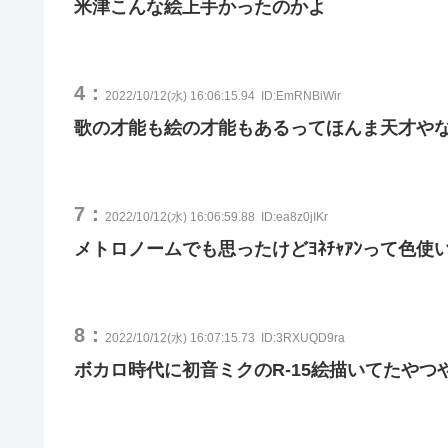
米津こんな絵上手かったのかよ
4：
2022/10/12(水) 16:06:15.94
ID:EmRNBiWir
歌の才能も絵の才能もあるってほんま天才や
7：
2022/10/12(水) 16:06:59.88
ID:ea8z0jIKr
メトロノームでも思ったけどﾖﾈﾁｬｱﾝって色
8：
2022/10/12(水) 16:07:15.73
ID:3RXUQD9ra
ボカロ時代に初音ミクのR-15絵描いてたやつ