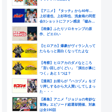
【アニメ】『タッチ』から40年…
上杉達也、上杉和也、浅倉南の同窓
会3ショットにファン感涙 「嘘みた
いだろ…また三人揃ってるんだぜ」
【画像】ふたりソロキャンプの原
作、どエロい
【ヒロアカ】爆豪がヴィラン入って
たらもっと面白くなってたよな
【考察】ヒロアカのダメなところ
「言い回しがくどい」「演出が鼻に
つく」あと１つは？
【漫画】お前らが『ハコヅメ』をゴ
リ押しするから大人買いしてしまっ
た・・・
【募集】アニメ『ジョジョの奇妙な
冒険』エピソード総選挙開催、対象
は全190話