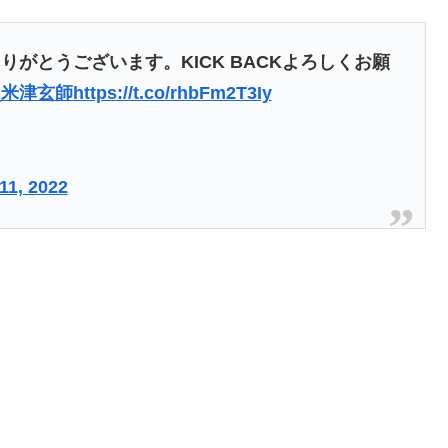
がとうございます。KICK BACKよろしくお願
K_米津玄師
https://t.co/rhbFm2T3Iy
11, 2022