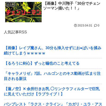
【画像】中川翔子「30分でチェン
まとめ
ソーマン描いた！！」
2023.04.01
0
人気記事RSS
【画像】レイプ魔さん、30分も挿入せずにお●ぱいを揉み
続けてしまうｗｗｗｗｗ
【るろうに剣心】ずっと蝙也のこと考えてる
「キャラメリゼ」7話。ハルゴンとのキス動画が広まり注
目される新汰
【蓮ノ空】✕ 余所行きお乳 ◯リンクラフィルターで巨乳
に見えていただけ【ラブライブ！】
バンプレスト「ラクス・クライン」「カガリ・ユラ・アス