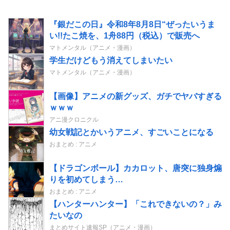
『銀だこの日』令和8年8月8日“ぜったいうま
い!!たこ焼を、1舟88円（税込）で販売へ
マトメンタル（アニメ・漫画）
学生だけどもう消えてしまいたい
マトメンタル（アニメ・漫画）
【画像】アニメの新グッズ、ガチでヤバすぎる
ｗｗｗ
アニ漫クロニクル
幼女戦記とかいうアニメ、すごいことになる
おまとめ : アニメ
【ドラゴンボール】カカロット、唐突に独身煽
りを初めてしまう…
おまとめ : アニメ
【ハンターハンター】「これできないの？」み
たいなの
まとめサイト速報SP（アニメ・漫画）