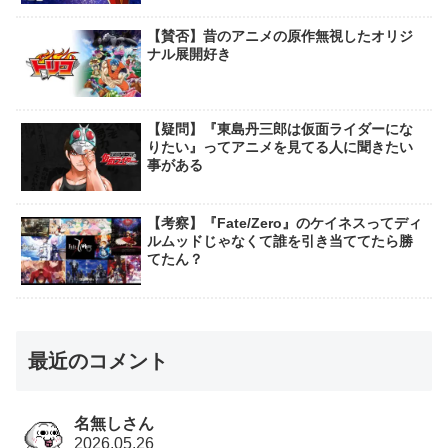
【賛否】昔のアニメの原作無視したオリジ
ナル展開好き
【疑問】『東島丹三郎は仮面ライダーにな
りたい』ってアニメを見てる人に聞きたい
事がある
【考察】『Fate/Zero』のケイネスってディ
ルムッドじゃなくて誰を引き当ててたら勝
てたん？
最近のコメント
名無しさん
2026.05.26