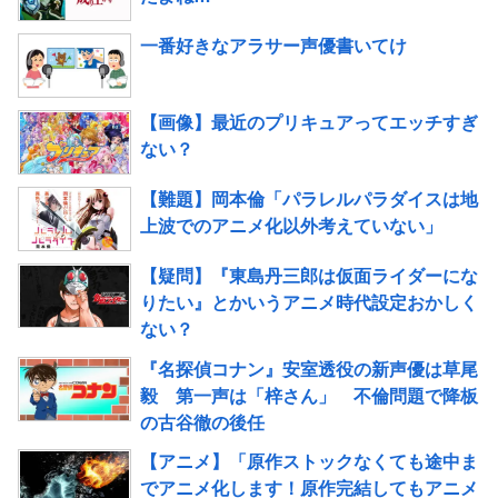
一番好きなアラサー声優書いてけ
【画像】最近のプリキュアってエッチすぎ
ない？
【難題】岡本倫「パラレルパラダイスは地
上波でのアニメ化以外考えていない」
【疑問】『東島丹三郎は仮面ライダーにな
りたい』とかいうアニメ時代設定おかしく
ない？
『名探偵コナン』安室透役の新声優は草尾
毅 第一声は「梓さん」 不倫問題で降板
の古谷徹の後任
【アニメ】「原作ストックなくても途中ま
でアニメ化します！原作完結してもアニメ