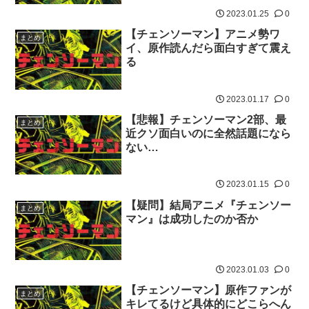
2023.01.25
0
【チェンソーマン】アニメ勢ワ
まとめ
イ、原作読んだら面白すぎて震え
る
2023.01.17
0
【悲報】チェンソーマン2部、最
まとめ
近クソ面白いのに全然話題になら
ない…
2023.01.15
0
【疑問】結局アニメ『チェンソー
まとめ
マン』は成功したのか否か
2023.01.03
0
【チェンソーマン】原作ファンが
まとめ
キレてるけど具体的にどこらへん