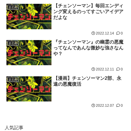
【チェンソーマン】毎回エンディ
まとめ
ング変えるのってすごいアイデア
だよな
2022.12.14
0
『チェンソーマン』の幽霊の悪魔
まとめ
ってなんであんな微妙な強さなん
や？
2022.12.11
0
【漫画】チェンソーマン2部、永
まとめ
遠の悪魔復活
2022.12.07
0
人気記事