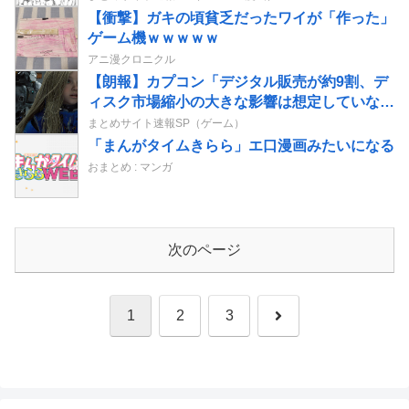
【衝撃】ガキの頃貧乏だったワイが「作った」
ゲーム機ｗｗｗｗｗ
アニ漫クロニクル
【朗報】カプコン「デジタル販売が約9割、デ
ィスク市場縮小の大きな影響は想定していな
い」
まとめサイト速報SP（ゲーム）
「まんがタイムきらら」エ口漫画みたいになる
おまとめ : マンガ
次のページ
次
1
2
3
へ