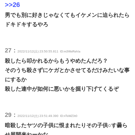
>>26
男でも別に好きじゃなくてもイケメンに迫られたら
ドキドキするやろ
27：
2022/11/12(土) 23:50:55.811
ID:m3WsRshIa
殺したら叩かれるからもうやめたんだろ？
そのうち殺さずにケガとかさせてるだけみたいな事
にするか
殺した連中が如何に悪いかを掘り下げてくるぞ
29：
2022/11/12(土) 23:51:49.390
ID:riTsWZ3t0
暗殺したヤツの子供に恨まれたりその子供○す曇ら
せ展開来ねーかな