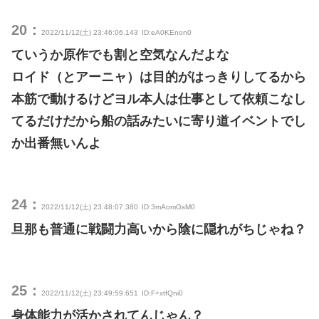
20：
2022/11/12(土) 23:46:06.143
ID:eA0KEnon0
ていうか原作でも割と空気なんだよな
ロイド（とアーニャ）は目的がはっきりしてるから
本筋で動けるけどヨル本人は仕事として依頼こなし
てるだけだから船の話みたいに寄り道イベントでし
か出番無いんよ
24：
2022/11/12(土) 23:48:07.380
ID:3mAomGsM0
旦那も普通に戦闘力高いから陰に隠れがちじゃね？
25：
2022/11/12(土) 23:49:59.651
ID:F+xtfQni0
身体能力が活かされてんじゃん？