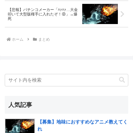
【悲報】パチンコメーカー「ﾊｧﾊｧ…大金
叩いて大型版権手に入れたぞ！😡」→爆
死
ホーム
まとめ
人気記事
【募集】地味におすすめなアニメ教えてく
れ