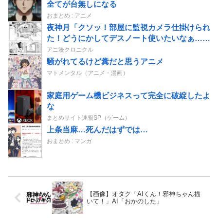
全てが台無しになる
おまとめ : アニメ
夜神月「クソッ！部屋に監視カメラ仕掛けられ
た！どうにかしてデスノート使いたいなぁ…せ
や！」→結果
アニ漫クロニクル
騒がれてるけど糞だと思うアニメ
マトメンタル（アニメ・漫画）
家庭用ゲーム機ビジネスって完全に破綻したよ
な
まとめサイト速報SP（ゲーム）
上条当麻…死んだはずでは…
おまとめ : マンガ
【画像】オタク「AIくん！邪神ちゃん描
いて！」AI「おかのした」