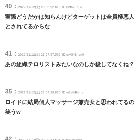
40：
2022/11/12(土) 23:56:52.610
ID:kPf6eLhLd
実際どうだかは知らんけどターゲットは全員極悪人
とされてるからな
41：
2022/11/12(土) 23:57:57.562
ID:eA0KEnon0
あの組織テロリストみたいなのしか殺してなくね？
35：
2022/11/12(土) 23:54:26.825
ID:m3WsRshIa
ロイドに結局個人マッサージ兼売女と思われてるの
笑うw
42：
2022/11/13(日) 00:00:42.534
ID:tK046vJn0