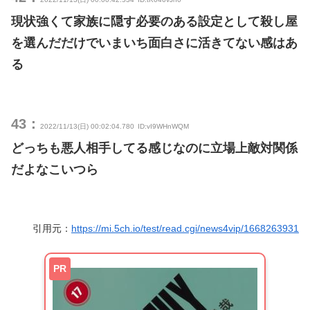
現状強くて家族に隠す必要のある設定として殺し屋
を選んだだけでいまいち面白さに活きてない感はあ
る
43：
2022/11/13(日) 00:02:04.780
ID:vI9WHnWQM
どっちも悪人相手してる感じなのに立場上敵対関係
だよなこいつら
引用元：
https://mi.5ch.io/test/read.cgi/news4vip/1668263931
PR