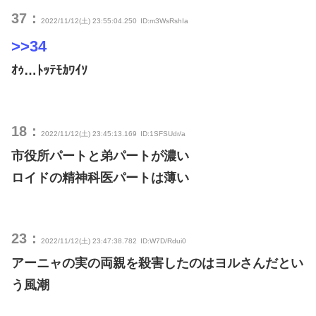
37：
2022/11/12(土) 23:55:04.250
ID:m3WsRshIa
>>34
ｵｩ…ﾄｯﾃﾓｶﾜｲｿ
18：
2022/11/12(土) 23:45:13.169
ID:1SFSUdr/a
市役所パートと弟パートが濃い
ロイドの精神科医パートは薄い
23：
2022/11/12(土) 23:47:38.782
ID:W7D/Rdui0
アーニャの実の両親を殺害したのはヨルさんだとい
う風潮