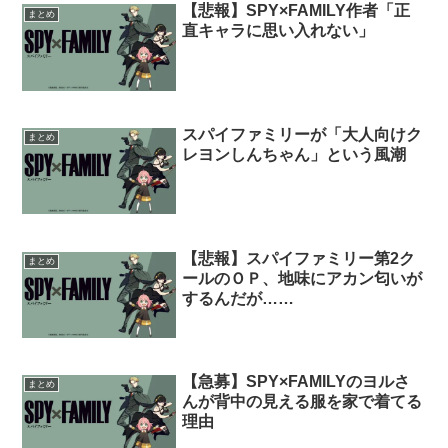
【悲報】SPY×FAMILY作者「正
まとめ
直キャラに思い入れない」
スパイファミリーが「大人向けク
まとめ
レヨンしんちゃん」という風潮
【悲報】スパイファミリー第2ク
まとめ
ールのＯＰ、地味にアカン匂いが
するんだが……
【急募】SPY×FAMILYのヨルさ
まとめ
んが背中の見える服を家で着てる
理由