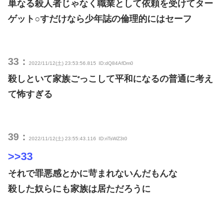
単なる殺人者じゃなく職業として依頼を受けてター
ゲット○すだけなら少年誌の倫理的にはセーフ
33：
2022/11/12(土) 23:53:56.815
ID:dQ84AfDm0
殺しといて家族ごっこして平和になるの普通に考え
て怖すぎる
39：
2022/11/12(土) 23:55:43.116
ID:riTsWZ3t0
>>33
それで罪悪感とかに苛まれないんだもんな
殺した奴らにも家族は居ただろうに