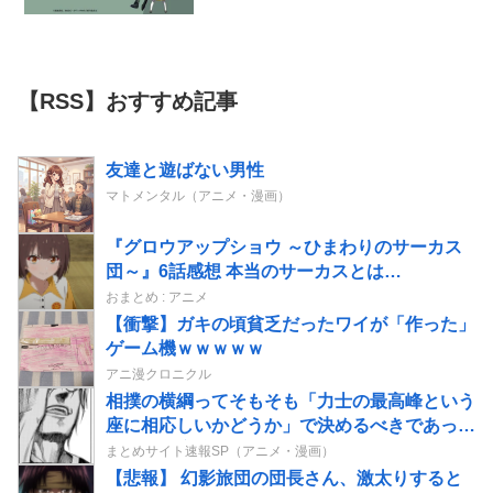
【RSS】おすすめ記事
友達と遊ばない男性
マトメンタル（アニメ・漫画）
『グロウアップショウ ～ひまわりのサーカス
団～』6話感想 本当のサーカスとは…
おまとめ : アニメ
【衝撃】ガキの頃貧乏だったワイが「作った」
ゲーム機ｗｗｗｗｗ
アニ漫クロニクル
相撲の横綱ってそもそも「力士の最高峰という
座に相応しいかどうか」で決めるべきであって
横綱に相応しい者がいないなら別に不在でもい
まとめサイト速報SP（アニメ・漫画）
いはずだよな
【悲報】 幻影旅団の団長さん、激太りすると